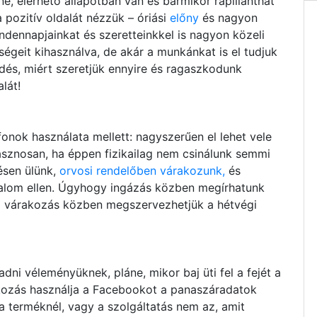
e, elérhető állapotban van és bármikor rápillanthat
a pozitív oldalát nézzük – óriási
előny
és nagyon
dennapjainkat és szeretteinkkel is nagyon közeli
égeit kihasználva, de akár a munkánkat is el tudjuk
érdés, miért szeretjük ennyire és ragaszkodunk
lát!
nok használata mellett: nagyszerűen el lehet vele
hasznosan, ha éppen fizikailag nem csinálunk semmi
ésen ülünk,
orvosi rendelőben várakozunk,
és
nalom ellen. Úgyhogy ingázás közben megírhatunk
ő várakozás közben megszervezhetjük a hétvégi
ni véleményüknek, pláne, mikor baj üti fel a fejét a
kozás használja a Facebookot a panaszáradatok
 terméknél, vagy a szolgáltatás nem az, amit