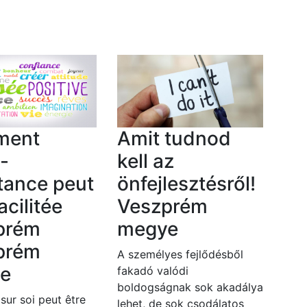
ment
Amit tudnod
o-
kell az
tance peut
önfejlesztésről!
acilitée
Veszprém
prém
megye
prém
A személyes fejlődésből
e
fakadó valódi
boldogságnak sok akadálya
 sur soi peut être
lehet, de sok csodálatos