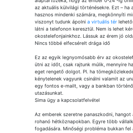
alaptartozéka, hogy az ember 0-24 -ig onlin
az aktuális külvilági történésekre. Ezt – ha 
hasznos mindenki számára, megkönnyíti min
viszonyt tudunk ápolni
a virtuális tér
lehetős
látni a telefonon keresztül. Nem is lehet k
okostelefonjainkhoz. Lássuk az érem jó olda
Nincs többé elfecsérelt drága idő
Ez az egyik legnyomósabb érv az okostelefo
ütni az időt, csak rajtunk múlik, mennyire 
eget rengető dolgot. Pl. ha tömegközleked
kénytelenek vagyunk csinálni valamit az u
egy fontos e-mailt, vagy a bankban történ
utazásunkat.
Sima ügy a kapcsolatfelvétel
Az emberek szeretne panaszkodni, hangot ad
rohanó hétköznapokban. Egyre több vállal
fogadására. Minőségi probléma bukkan fel a