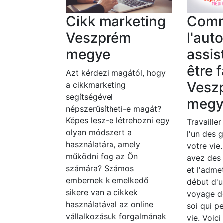
Cikk marketing
Com
Veszprém
l'aut
megye
assis
être f
Azt kérdezi magától, hogy
Vesz
a cikkmarketing
segítségével
megy
népszerűsítheti-e magát?
Képes lesz-e létrehozni egy
Travailler
olyan módszert a
l'un des 
használatára, amely
votre vie
működni fog az Ön
avez des
számára? Számos
et l'adme
embernek kiemelkedő
début d'u
sikere van a cikkek
voyage d
használatával az online
soi qui p
vállalkozásuk forgalmának
vie. Voic