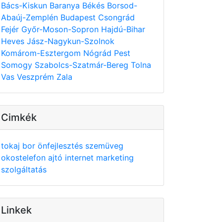
Bács-Kiskun
Baranya
Békés
Borsod-
Abaúj-Zemplén
Budapest
Csongrád
Fejér
Győr-Moson-Sopron
Hajdú-Bihar
Heves
Jász-Nagykun-Szolnok
Komárom-Esztergom
Nógrád
Pest
Somogy
Szabolcs-Szatmár-Bereg
Tolna
Vas
Veszprém
Zala
Cimkék
tokaj
bor
önfejlesztés
szemüveg
okostelefon
ajtó
internet
marketing
szolgáltatás
Linkek