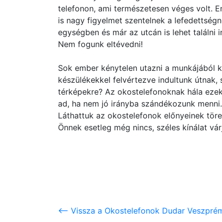
telefonon, ami természetesen véges volt. 
is nagy figyelmet szentelnek a lefedettség
egységben és már az utcán is lehet találni 
Nem fogunk eltévedni!
Sok ember kénytelen utazni a munkájából k
készülékekkel felvértezve indultunk útnak
térképekre? Az okostelefonoknak hála ezek
ad, ha nem jó irányba szándékozunk menni.
Láthattuk az okostelefonok előnyeinek töre
Önnek esetleg még nincs, széles kínálat vár
<-- Vissza a Okostelefonok Dudar Veszprém