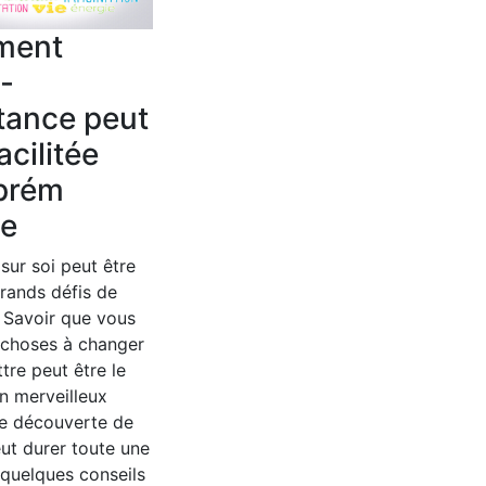
ment
o-
tance peut
acilitée
prém
e
 sur soi peut être
grands défis de
. Savoir que vous
 choses à changer
ttre peut être le
n merveilleux
e découverte de
eut durer toute une
i quelques conseils