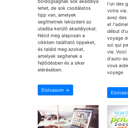
boldogságnak sok akadálya
l'un des 
lehet, de sok csodálatos
votre vie
tipp van, amelyek
avez des
segíthetnek leküzdeni az
et l'adme
utadba kerülő akadályokat.
début d'u
Nézd meg alaposan a
voyage d
cikkben található tippeket,
soi qui p
és találd meg azokat,
vie. Voic
amelyek segítenek a
d'auto-as
fejlődésben és a siker
vous aide
elérésében.
voyage
Elolvasom →
Elolva