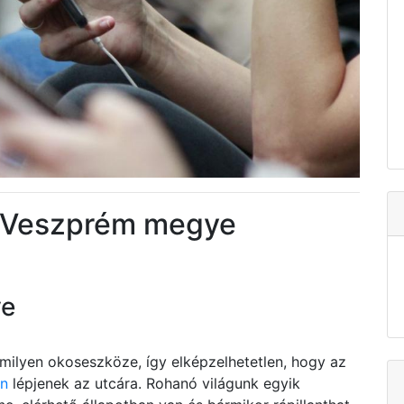
r Veszprém megye
ve
ilyen okoseszköze, így elképzelhetetlen, hogy az
en
lépjenek az utcára. Rohanó világunk egyik