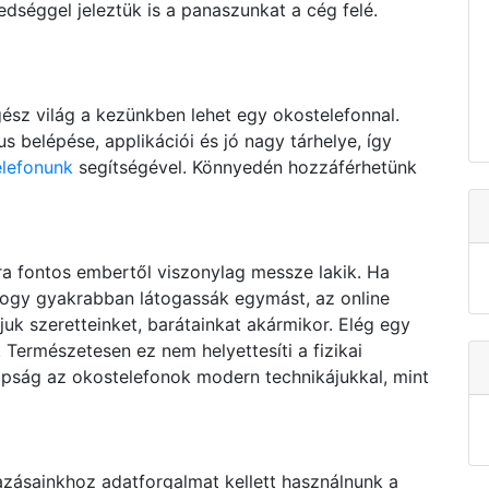
dséggel jeleztük is a panaszunkat a cég felé.
sz világ a kezünkben lehet egy okostelefonnal.
 belépése, applikációi és jó nagy tárhelye, így
elefonunk
segítségével. Könnyedén hozzáférhetünk
a fontos embertől viszonylag messze lakik. Ha
 hogy gyakrabban látogassák egymást, az online
uk szeretteinket, barátainkat akármikor. Elég egy
. Természetesen ez nem helyettesíti a fizikai
apság az okostelefonok modern technikájukkal, mint
zásainkhoz adatforgalmat kellett használnunk a