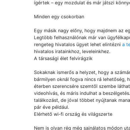
ígértek – egy mozdulat és már játszi könnye
Minden egy csokorban
Egy másik nagy előny, hogy majdnem az egé
Legtöbb felhasználónak már van ügyfélkapus
rengeteg hivatalos ügyet lehet elintézni
a t
hivatalos iratainkhoz, leveleinkhez.
A társasági élet felvirágzik
Sokaknak ismerős a helyzet, hogy a számár
bármilyen oknál fogva nincs rá lehetőség,
éterben szerencsére szemtől szembe láthatj
videohívás, és máris indulhat a beszélgetés
találkozást, de jóval többet nyújtanak man
pár éve például.
Elérhető wi-fi ország és világszerte
Nem is olyan rég még sajnálatos módon uta