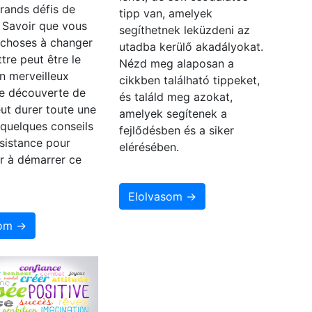
grands défis de
tipp van, amelyek
. Savoir que vous
segíthetnek leküzdeni az
 choses à changer
utadba kerülő akadályokat.
ttre peut être le
Nézd meg alaposan a
n merveilleux
cikkben található tippeket,
e découverte de
és találd meg azokat,
eut durer toute une
amelyek segítenek a
i quelques conseils
fejlődésben és a siker
sistance pour
elérésében.
r à démarrer ce
Elolvasom →
som →