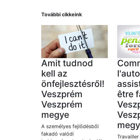
További cikkeink
Amit tudnod
Com
kell az
l'aut
önfejlesztésről!
assis
Veszprém
être f
Veszprém
Vesz
megye
Vesz
megy
A személyes fejlődésből
fakadó valódi
Travailler