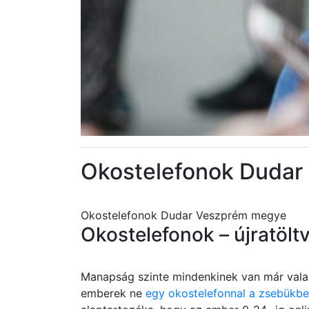
Okostelefonok Duda
Okostelefonok Dudar Veszprém megye
Okostelefonok – újratölt
Manapság szinte mindenkinek van már valam
emberek ne
egy okostelefonnal a zsebükb