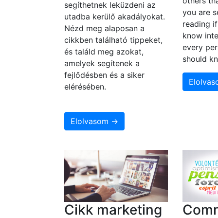
others th
segíthetnek leküzdeni az
you are s
utadba kerülő akadályokat.
reading i
Nézd meg alaposan a
know inte
cikkben található tippeket,
every per
és találd meg azokat,
should k
amelyek segítenek a
fejlődésben és a siker
Elolva
elérésében.
Elolvasom →
Cikk marketing
Com