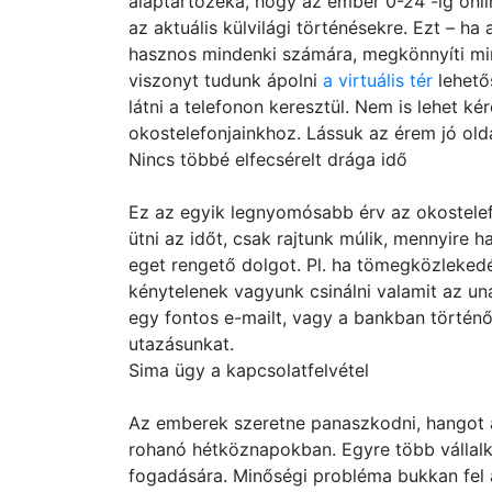
alaptartozéka, hogy az ember 0-24 -ig onlin
az aktuális külvilági történésekre. Ezt – ha 
hasznos mindenki számára, megkönnyíti min
viszonyt tudunk ápolni
a virtuális tér
lehetős
látni a telefonon keresztül. Nem is lehet k
okostelefonjainkhoz. Lássuk az érem jó olda
Nincs többé elfecsérelt drága idő
Ez az egyik legnyomósabb érv az okostelefo
ütni az időt, csak rajtunk múlik, mennyire 
eget rengető dolgot. Pl. ha tömegközleked
kénytelenek vagyunk csinálni valamit az u
egy fontos e-mailt, vagy a bankban történ
utazásunkat.
Sima ügy a kapcsolatfelvétel
Az emberek szeretne panaszkodni, hangot ad
rohanó hétköznapokban. Egyre több vállal
fogadására. Minőségi probléma bukkan fel a