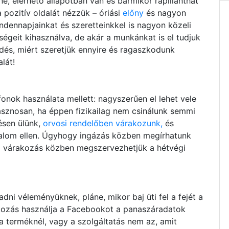
e, elérhető állapotban van és bármikor rápillanthat
a pozitív oldalát nézzük – óriási
előny
és nagyon
dennapjainkat és szeretteinkkel is nagyon közeli
égeit kihasználva, de akár a munkánkat is el tudjuk
érdés, miért szeretjük ennyire és ragaszkodunk
lát!
nok használata mellett: nagyszerűen el lehet vele
hasznosan, ha éppen fizikailag nem csinálunk semmi
ésen ülünk,
orvosi rendelőben várakozunk,
és
nalom ellen. Úgyhogy ingázás közben megírhatunk
ő várakozás közben megszervezhetjük a hétvégi
ni véleményüknek, pláne, mikor baj üti fel a fejét a
kozás használja a Facebookot a panaszáradatok
 terméknél, vagy a szolgáltatás nem az, amit