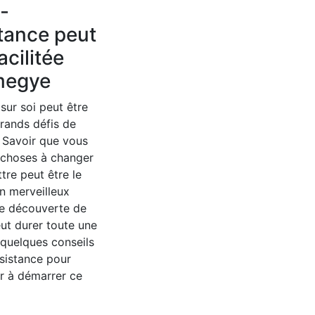
o-
tance peut
acilitée
megye
 sur soi peut être
grands défis de
. Savoir que vous
 choses à changer
ttre peut être le
n merveilleux
e découverte de
eut durer toute une
i quelques conseils
sistance pour
r à démarrer ce