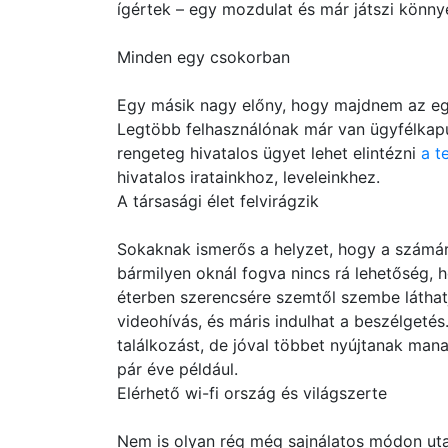
ígértek – egy mozdulat és már játszi könnye
Minden egy csokorban
Egy másik nagy előny, hogy majdnem az egé
Legtöbb felhasználónak már van ügyfélkapus
rengeteg hivatalos ügyet lehet elintézni
a t
hivatalos iratainkhoz, leveleinkhez.
A társasági élet felvirágzik
Sokaknak ismerős a helyzet, hogy a számár
bármilyen oknál fogva nincs rá lehetőség,
éterben szerencsére szemtől szembe láthatj
videohívás, és máris indulhat a beszélgetés
találkozást, de jóval többet nyújtanak man
pár éve például.
Elérhető wi-fi ország és világszerte
Nem is olyan rég még sajnálatos módon uta