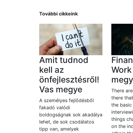
További cikkeink
Amit tudnod
Finan
kell az
Work
önfejlesztésről!
megy
Vas megye
There ar
there tha
A személyes fejlődésből
the basic
fakadó valódi
interview
boldogságnak sok akadálya
things c
lehet, de sok csodálatos
on the in
tipp van, amelyek