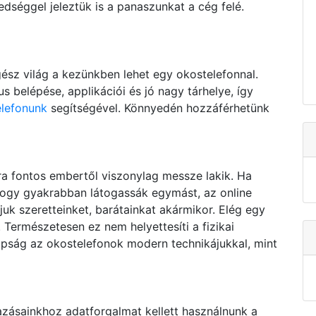
dséggel jeleztük is a panaszunkat a cég felé.
sz világ a kezünkben lehet egy okostelefonnal.
 belépése, applikációi és jó nagy tárhelye, így
elefonunk
segítségével. Könnyedén hozzáférhetünk
a fontos embertől viszonylag messze lakik. Ha
 hogy gyakrabban látogassák egymást, az online
uk szeretteinket, barátainkat akármikor. Elég egy
. Természetesen ez nem helyettesíti a fizikai
apság az okostelefonok modern technikájukkal, mint
zásainkhoz adatforgalmat kellett használnunk a