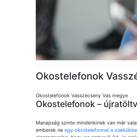
Okostelefonok Vassz
Okostelefonok Vasszécseny Vas megye
Okostelefonok – újratölt
Manapság szinte mindenkinek van már valam
emberek ne
egy okostelefonnal a zsebükb