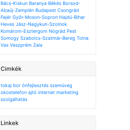
Bács-Kiskun
Baranya
Békés
Borsod-
Abaúj-Zemplén
Budapest
Csongrád
Fejér
Győr-Moson-Sopron
Hajdú-Bihar
Heves
Jász-Nagykun-Szolnok
Komárom-Esztergom
Nógrád
Pest
Somogy
Szabolcs-Szatmár-Bereg
Tolna
Vas
Veszprém
Zala
Cimkék
tokaj
bor
önfejlesztés
szemüveg
okostelefon
ajtó
internet
marketing
szolgáltatás
Linkek