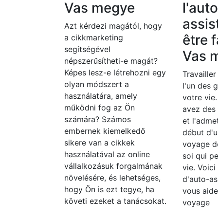
Vas megye
l'aut
assis
Azt kérdezi magától, hogy
être f
a cikkmarketing
segítségével
Vas 
népszerűsítheti-e magát?
Képes lesz-e létrehozni egy
Travailler
olyan módszert a
l'un des 
használatára, amely
votre vie
működni fog az Ön
avez des
számára? Számos
et l'adme
embernek kiemelkedő
début d'u
sikere van a cikkek
voyage d
használatával az online
soi qui p
vállalkozásuk forgalmának
vie. Voic
növelésére, és lehetséges,
d'auto-as
hogy Ön is ezt tegye, ha
vous aide
követi ezeket a tanácsokat.
voyage