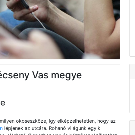
écseny Vas megye
ve
ilyen okoseszköze, így elképzelhetetlen, hogy az
en
lépjenek az utcára. Rohanó világunk egyik