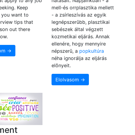
at apply to any job
hatásait. Napjainkban - a
eeking. Keep
mell-és orrplasztika mellett
f you want to
- a zsírleszívás az egyik
rview tips that
legnépszerûbb, plasztikai
son out there
sebészek által végzett
now.
kozmetikai eljárás. Annak
ellenére, hogy mennyire
som →
népszerû, a
popkultúra
néha ignorálja az eljárás
elõnyeit.
Elolvasom →
ment