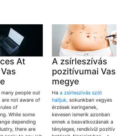
ces At
A zsírleszívás
 Vas
pozitívumai Vas
e
megye
e many people out
Ha
a zsírleszívás szót
t are not aware of
halljuk,
sokunkban vegyes
 rules of
érzések keringenek,
ing. While some
kevesen ismerik azonban
hange depending
ennek a beavatkozásnak a
dustry, there are
tényleges, rendkívül pozitív