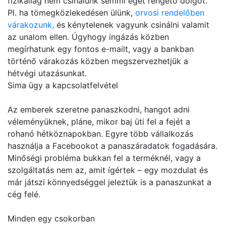
fizikailag nem csinálunk semmi eget rengető dolgot.
Pl. ha tömegközlekedésen ülünk,
orvosi rendelőben
várakozunk,
és kénytelenek vagyunk csinálni valamit
az unalom ellen. Úgyhogy ingázás közben
megírhatunk egy fontos e-mailt, vagy a bankban
történő várakozás közben megszervezhetjük a
hétvégi utazásunkat.
Sima ügy a kapcsolatfelvétel
Az emberek szeretne panaszkodni, hangot adni
véleményüknek, pláne, mikor baj üti fel a fejét a
rohanó hétköznapokban. Egyre több vállalkozás
használja a Facebookot a panaszáradatok fogadására.
Minőségi probléma bukkan fel a terméknél, vagy a
szolgáltatás nem az, amit ígértek – egy mozdulat és
már játszi könnyedséggel jeleztük is a panaszunkat a
cég felé.
Minden egy csokorban