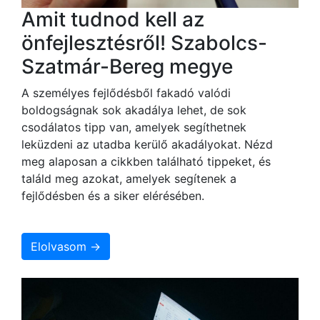
Amit tudnod kell az
önfejlesztésről! Szabolcs-
Szatmár-Bereg megye
A személyes fejlődésből fakadó valódi
boldogságnak sok akadálya lehet, de sok
csodálatos tipp van, amelyek segíthetnek
leküzdeni az utadba kerülő akadályokat. Nézd
meg alaposan a cikkben található tippeket, és
találd meg azokat, amelyek segítenek a
fejlődésben és a siker elérésében.
Elolvasom →