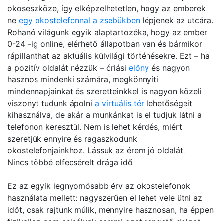
okoseszköze, így elképzelhetetlen, hogy az emberek
ne
egy okostelefonnal a zsebükben
lépjenek az utcára.
Rohanó világunk egyik alaptartozéka, hogy az ember
0-24 -ig online, elérhető állapotban van és bármikor
rápillanthat az aktuális külvilági történésekre. Ezt – ha
a pozitív oldalát nézzük – óriási
előny
és nagyon
hasznos mindenki számára, megkönnyíti
mindennapjainkat és szeretteinkkel is nagyon közeli
viszonyt tudunk ápolni
a virtuális tér
lehetőségeit
kihasználva, de akár a munkánkat is el tudjuk látni a
telefonon keresztül. Nem is lehet kérdés, miért
szeretjük ennyire és ragaszkodunk
okostelefonjainkhoz. Lássuk az érem jó oldalát!
Nincs többé elfecsérelt drága idő
Ez az egyik legnyomósabb érv az okostelefonok
használata mellett: nagyszerűen el lehet vele ütni az
időt, csak rajtunk múlik, mennyire hasznosan, ha éppen