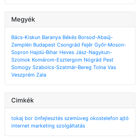
Megyék
Bács-Kiskun
Baranya
Békés
Borsod-Abaúj-
Zemplén
Budapest
Csongrád
Fejér
Győr-Moson-
Sopron
Hajdú-Bihar
Heves
Jász-Nagykun-
Szolnok
Komárom-Esztergom
Nógrád
Pest
Somogy
Szabolcs-Szatmár-Bereg
Tolna
Vas
Veszprém
Zala
Cimkék
tokaj
bor
önfejlesztés
szemüveg
okostelefon
ajtó
internet
marketing
szolgáltatás