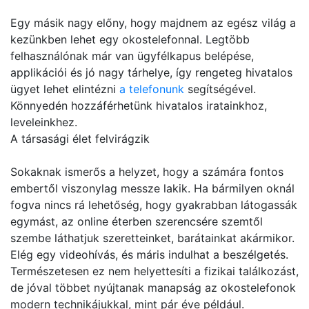
Egy másik nagy előny, hogy majdnem az egész világ a
kezünkben lehet egy okostelefonnal. Legtöbb
felhasználónak már van ügyfélkapus belépése,
applikációi és jó nagy tárhelye, így rengeteg hivatalos
ügyet lehet elintézni
a telefonunk
segítségével.
Könnyedén hozzáférhetünk hivatalos iratainkhoz,
leveleinkhez.
A társasági élet felvirágzik
Sokaknak ismerős a helyzet, hogy a számára fontos
embertől viszonylag messze lakik. Ha bármilyen oknál
fogva nincs rá lehetőség, hogy gyakrabban látogassák
egymást, az online éterben szerencsére szemtől
szembe láthatjuk szeretteinket, barátainkat akármikor.
Elég egy videohívás, és máris indulhat a beszélgetés.
Természetesen ez nem helyettesíti a fizikai találkozást,
de jóval többet nyújtanak manapság az okostelefonok
modern technikájukkal, mint pár éve például.