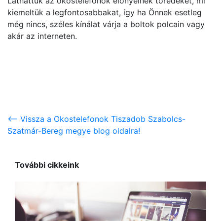
Láthattuk az okostelefonok előnyeinek töredékét, mi
kiemeltük a legfontosabbakat, így ha Önnek esetleg
még nincs, széles kínálat várja a boltok polcain vagy
akár az interneten.
<-- Vissza a Okostelefonok Tiszadob Szabolcs-
Szatmár-Bereg megye blog oldalra!
További cikkeink