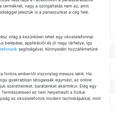
 terméknél, vagy a szolgáltatás nem az, amit
dséggel jeleztük is a panaszunkat a cég felé.
sz világ a kezünkben lehet egy okostelefonnal.
 belépése, applikációi és jó nagy tárhelye, így
elefonunk
segítségével. Könnyedén hozzáférhetünk
a fontos embertől viszonylag messze lakik. Ha
 hogy gyakrabban látogassák egymást, az online
uk szeretteinket, barátainkat akármikor. Elég egy
. Természetesen ez nem helyettesíti a fizikai
apság az okostelefonok modern technikájukkal, mint