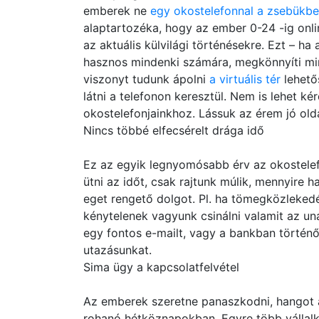
emberek ne
egy okostelefonnal a zsebükb
alaptartozéka, hogy az ember 0-24 -ig onlin
az aktuális külvilági történésekre. Ezt – ha 
hasznos mindenki számára, megkönnyíti min
viszonyt tudunk ápolni
a virtuális tér
lehetős
látni a telefonon keresztül. Nem is lehet k
okostelefonjainkhoz. Lássuk az érem jó olda
Nincs többé elfecsérelt drága idő
Ez az egyik legnyomósabb érv az okostelefo
ütni az időt, csak rajtunk múlik, mennyire 
eget rengető dolgot. Pl. ha tömegközleked
kénytelenek vagyunk csinálni valamit az u
egy fontos e-mailt, vagy a bankban történ
utazásunkat.
Sima ügy a kapcsolatfelvétel
Az emberek szeretne panaszkodni, hangot ad
rohanó hétköznapokban. Egyre több vállal