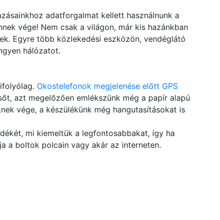
zásainkhoz adatforgalmat kellett használnunk a
Ennek vége! Nem csak a világon, már kis hazánkban
nek. Egyre több közlekedési eszközön, vendéglátó
ingyen hálózatot.
ifolyólag.
Okostelefonok megjelenése előtt GPS
, sőt, azt megelőzően emlékszünk még a papír alapú
nek vége, a készülékünk még hangutasításokat is
dékét, mi kiemeltük a legfontosabbakat, így ha
ja a boltok polcain vagy akár az interneten.