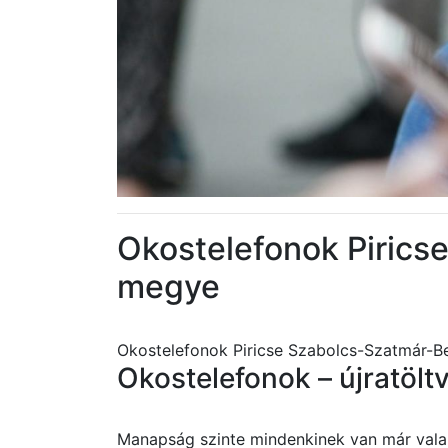
Okostelefonok Pirics
megye
Okostelefonok Piricse Szabolcs-Szatmár-
Okostelefonok – újratölt
Manapság szinte mindenkinek van már valam