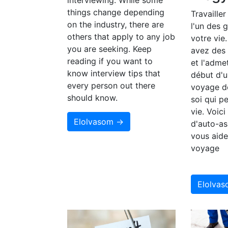
interviewing. While some
things change depending
Travailler
on the industry, there are
l'un des 
others that apply to any job
votre vie
you are seeking. Keep
avez des
reading if you want to
et l'adme
know interview tips that
début d'u
every person out there
voyage d
should know.
soi qui p
vie. Voic
Elolvasom →
d'auto-as
vous aide
voyage
Elolva