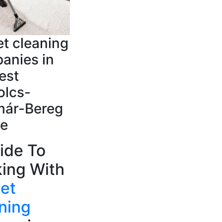
t cleaning
anies in
est
olcs-
már-Bereg
e
ide To
ing With
et
ning