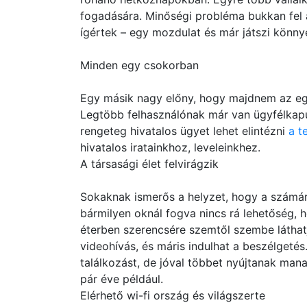
fogadására. Minőségi probléma bukkan fel a
ígértek – egy mozdulat és már játszi könnye
Minden egy csokorban
Egy másik nagy előny, hogy majdnem az egé
Legtöbb felhasználónak már van ügyfélkapus
rengeteg hivatalos ügyet lehet elintézni
a t
hivatalos iratainkhoz, leveleinkhez.
A társasági élet felvirágzik
Sokaknak ismerős a helyzet, hogy a számár
bármilyen oknál fogva nincs rá lehetőség,
éterben szerencsére szemtől szembe láthatj
videohívás, és máris indulhat a beszélgetés
találkozást, de jóval többet nyújtanak man
pár éve például.
Elérhető wi-fi ország és világszerte