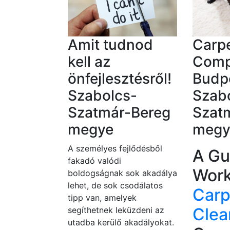
Amit tudnod
Carpe
kell az
Comp
önfejlesztésről!
Budp
Szabolcs-
Szab
Szatmár-Bereg
Szat
megye
megy
A személyes fejlődésből
A Gu
fakadó valódi
Work
boldogságnak sok akadálya
lehet, de sok csodálatos
Carp
tipp van, amelyek
Clea
segíthetnek leküzdeni az
utadba kerülő akadályokat.