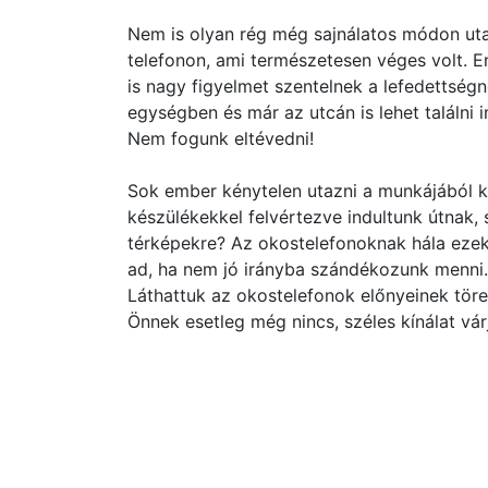
Nem is olyan rég még sajnálatos módon uta
telefonon, ami természetesen véges volt. 
is nagy figyelmet szentelnek a lefedettség
egységben és már az utcán is lehet találni 
Nem fogunk eltévedni!
Sok ember kénytelen utazni a munkájából k
készülékekkel felvértezve indultunk útnak
térképekre? Az okostelefonoknak hála ezek
ad, ha nem jó irányba szándékozunk menni.
Láthattuk az okostelefonok előnyeinek töre
Önnek esetleg még nincs, széles kínálat vár