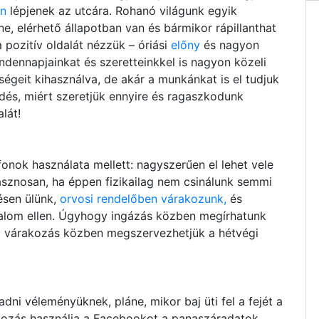
en
lépjenek az utcára. Rohanó világunk egyik
e, elérhető állapotban van és bármikor rápillanthat
a pozitív oldalát nézzük – óriási
előny
és nagyon
dennapjainkat és szeretteinkkel is nagyon közeli
égeit kihasználva, de akár a munkánkat is el tudjuk
érdés, miért szeretjük ennyire és ragaszkodunk
lát!
nok használata mellett: nagyszerűen el lehet vele
hasznosan, ha éppen fizikailag nem csinálunk semmi
ésen ülünk,
orvosi rendelőben várakozunk,
és
nalom ellen. Úgyhogy ingázás közben megírhatunk
ő várakozás közben megszervezhetjük a hétvégi
ni véleményüknek, pláne, mikor baj üti fel a fejét a
kozás használja a Facebookot a panaszáradatok