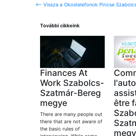
<-- Vissza a Okostelefonok Piricse Szabol
További cikkeink
Finances At
Com
Work Szabolcs-
l'aut
Szatmár-Bereg
assis
megye
être f
Szab
There are many people out
Szat
there that are not aware of
the basic rules of
megy