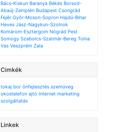
Bács-Kiskun
Baranya
Békés
Borsod-
Abaúj-Zemplén
Budapest
Csongrád
Fejér
Győr-Moson-Sopron
Hajdú-Bihar
Heves
Jász-Nagykun-Szolnok
Komárom-Esztergom
Nógrád
Pest
Somogy
Szabolcs-Szatmár-Bereg
Tolna
Vas
Veszprém
Zala
Cimkék
tokaj
bor
önfejlesztés
szemüveg
okostelefon
ajtó
internet
marketing
szolgáltatás
Linkek