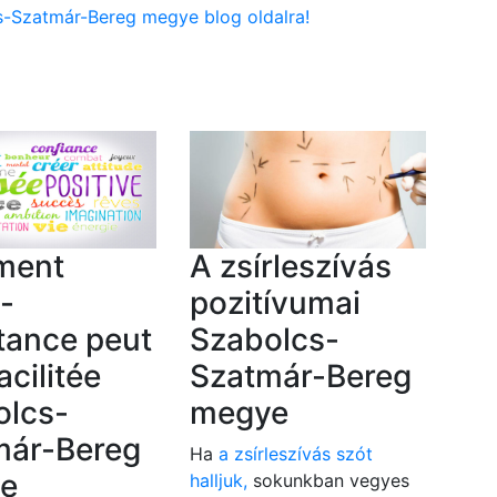
cs-Szatmár-Bereg megye blog oldalra!
ment
A zsírleszívás
o-
pozitívumai
tance peut
Szabolcs-
acilitée
Szatmár-Bereg
olcs-
megye
már-Bereg
Ha
a zsírleszívás szót
e
halljuk,
sokunkban vegyes