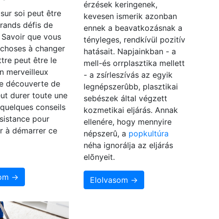
érzések keringenek,
 sur soi peut être
kevesen ismerik azonban
grands défis de
ennek a beavatkozásnak a
. Savoir que vous
tényleges, rendkívül pozitív
 choses à changer
hatásait. Napjainkban - a
ttre peut être le
mell-és orrplasztika mellett
n merveilleux
- a zsírleszívás az egyik
e découverte de
legnépszerûbb, plasztikai
eut durer toute une
sebészek által végzett
i quelques conseils
kozmetikai eljárás. Annak
sistance pour
ellenére, hogy mennyire
r à démarrer ce
népszerû, a
popkultúra
néha ignorálja az eljárás
elõnyeit.
som →
Elolvasom →