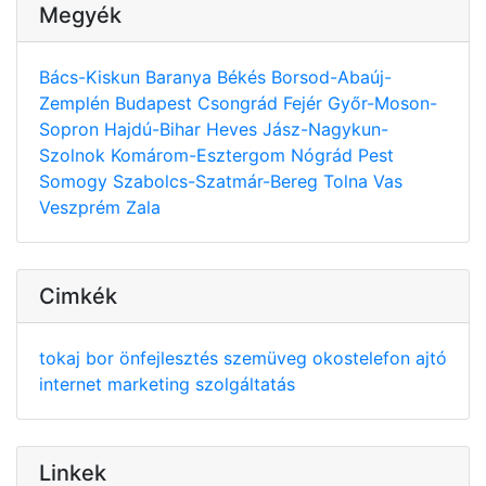
Megyék
Bács-Kiskun
Baranya
Békés
Borsod-Abaúj-
Zemplén
Budapest
Csongrád
Fejér
Győr-Moson-
Sopron
Hajdú-Bihar
Heves
Jász-Nagykun-
Szolnok
Komárom-Esztergom
Nógrád
Pest
Somogy
Szabolcs-Szatmár-Bereg
Tolna
Vas
Veszprém
Zala
Cimkék
tokaj
bor
önfejlesztés
szemüveg
okostelefon
ajtó
internet
marketing
szolgáltatás
Linkek