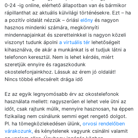
0-24 -ig online, elérhető állapotban van és bármikor
rápillanthat az aktuális külvilági történésekre. Ezt – ha
a pozitív oldalát nézzük – óriási
előny
és nagyon
hasznos mindenki számára, megkönnyíti
mindennapjainkat és szeretteinkkel is nagyon közeli
viszonyt tudunk ápolni
a virtuális tér
lehetőségeit
kihasználva, de akár a munkánkat is el tudjuk látni a
telefonon keresztül. Nem is lehet kérdés, miért
szeretjük ennyire és ragaszkodunk
okostelefonjainkhoz. Lássuk az érem jó oldalát!
Nincs többé elfecsérelt drága idő
Ez az egyik legnyomósabb érv az okostelefonok
használata mellett: nagyszerűen el lehet vele ütni az
időt, csak rajtunk múlik, mennyire hasznosan, ha éppen
fizikailag nem csinálunk semmi eget rengető dolgot.
Pl. ha tömegközlekedésen ülünk,
orvosi rendelőben
várakozunk,
és kénytelenek vagyunk csinálni valamit