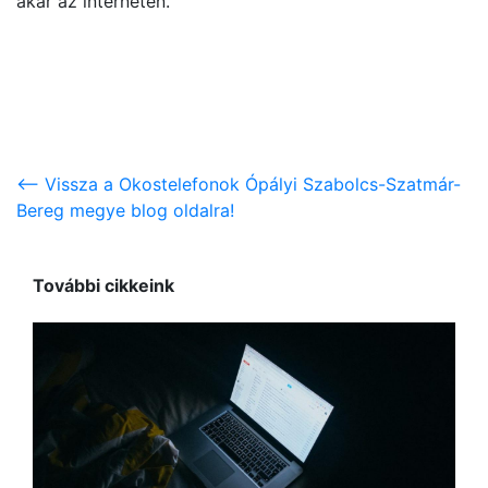
akár az interneten.
<-- Vissza a Okostelefonok Ópályi Szabolcs-Szatmár-
Bereg megye blog oldalra!
További cikkeink