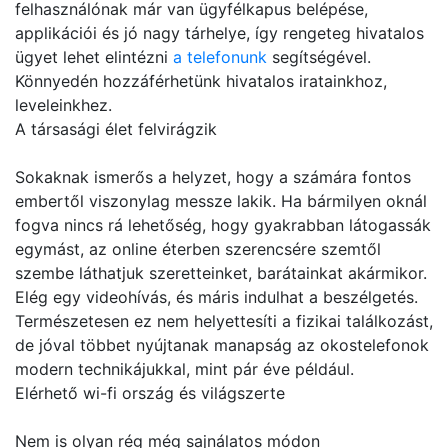
felhasználónak már van ügyfélkapus belépése,
applikációi és jó nagy tárhelye, így rengeteg hivatalos
ügyet lehet elintézni
a telefonunk
segítségével.
Könnyedén hozzáférhetünk hivatalos iratainkhoz,
leveleinkhez.
A társasági élet felvirágzik
Sokaknak ismerős a helyzet, hogy a számára fontos
embertől viszonylag messze lakik. Ha bármilyen oknál
fogva nincs rá lehetőség, hogy gyakrabban látogassák
egymást, az online éterben szerencsére szemtől
szembe láthatjuk szeretteinket, barátainkat akármikor.
Elég egy videohívás, és máris indulhat a beszélgetés.
Természetesen ez nem helyettesíti a fizikai találkozást,
de jóval többet nyújtanak manapság az okostelefonok
modern technikájukkal, mint pár éve például.
Elérhető wi-fi ország és világszerte
Nem is olyan rég még sajnálatos módon