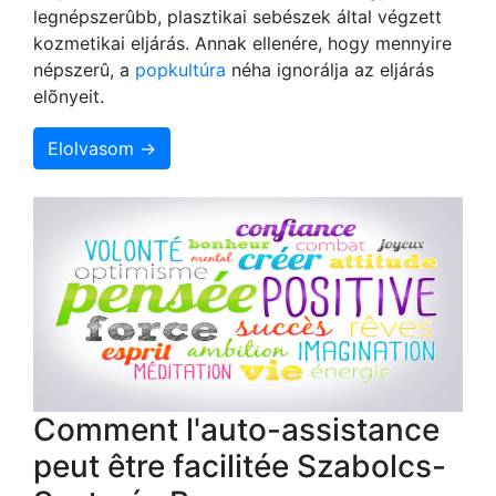
legnépszerûbb, plasztikai sebészek által végzett
kozmetikai eljárás. Annak ellenére, hogy mennyire
népszerû, a
popkultúra
néha ignorálja az eljárás
elõnyeit.
Elolvasom →
Comment l'auto-assistance
peut être facilitée Szabolcs-