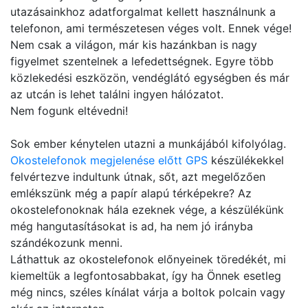
utazásainkhoz adatforgalmat kellett használnunk a
telefonon, ami természetesen véges volt. Ennek vége!
Nem csak a világon, már kis hazánkban is nagy
figyelmet szentelnek a lefedettségnek. Egyre több
közlekedési eszközön, vendéglátó egységben és már
az utcán is lehet találni ingyen hálózatot.
Nem fogunk eltévedni!
Sok ember kénytelen utazni a munkájából kifolyólag.
Okostelefonok megjelenése előtt GPS
készülékekkel
felvértezve indultunk útnak, sőt, azt megelőzően
emlékszünk még a papír alapú térképekre? Az
okostelefonoknak hála ezeknek vége, a készülékünk
még hangutasításokat is ad, ha nem jó irányba
szándékozunk menni.
Láthattuk az okostelefonok előnyeinek töredékét, mi
kiemeltük a legfontosabbakat, így ha Önnek esetleg
még nincs, széles kínálat várja a boltok polcain vagy