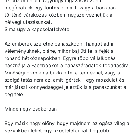
az unalom ellen. Úgyhogy ingázás közben
megírhatunk egy fontos e-mailt, vagy a bankban
történő várakozás közben megszervezhetjük a
hétvégi utazásunkat.
Sima ügy a kapcsolatfelvétel
Az emberek szeretne panaszkodni, hangot adni
véleményüknek, pláne, mikor baj üti fel a fejét a
rohanó hétköznapokban. Egyre több vállalkozás
használja a Facebookot a panaszáradatok fogadására.
Minőségi probléma bukkan fel a terméknél, vagy a
szolgáltatás nem az, amit ígértek – egy mozdulat és
már játszi könnyedséggel jeleztük is a panaszunkat a
cég felé.
Minden egy csokorban
Egy másik nagy előny, hogy majdnem az egész világ a
kezünkben lehet egy okostelefonnal. Legtöbb