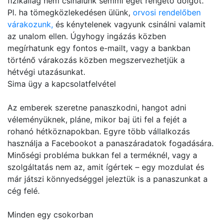
fizikailag nem csinálunk semmi eget rengető dolgot.
Pl. ha tömegközlekedésen ülünk,
orvosi rendelőben
várakozunk,
és kénytelenek vagyunk csinálni valamit
az unalom ellen. Úgyhogy ingázás közben
megírhatunk egy fontos e-mailt, vagy a bankban
történő várakozás közben megszervezhetjük a
hétvégi utazásunkat.
Sima ügy a kapcsolatfelvétel
Az emberek szeretne panaszkodni, hangot adni
véleményüknek, pláne, mikor baj üti fel a fejét a
rohanó hétköznapokban. Egyre több vállalkozás
használja a Facebookot a panaszáradatok fogadására.
Minőségi probléma bukkan fel a terméknél, vagy a
szolgáltatás nem az, amit ígértek – egy mozdulat és
már játszi könnyedséggel jeleztük is a panaszunkat a
cég felé.
Minden egy csokorban