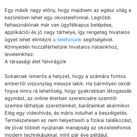
Egy másik nagy előny, hogy majdnem az egész világ a
kezünkben lehet egy okostelefonnal. Legtöbb
felhasználónak már van ügyfélkapus belépése,
applikációi és jó nagy tárhelye, így rengeteg hivatalos
ügyet lehet elintézni
a telefonunk
segítségével.
Könnyedén hozzáférhetünk hivatalos iratainkhoz,
leveleinkhez.
A társasági élet felvirágzik
Sokaknak ismerős a helyzet, hogy a számára fontos
embertől viszonylag messze lakik. Ha bármilyen oknál
fogva nincs rá lehetőség, hogy gyakrabban látogassák
egymást, az online éterben szerencsére szemtől
szembe láthatjuk szeretteinket, barátainkat akármikor.
Elég egy videohívás, és máris indulhat a beszélgetés.
Természetesen ez nem helyettesíti a fizikai találkozást,
de jóval többet nyújtanak manapság az okostelefonok
modern technikájukkal, mint pár éve például.