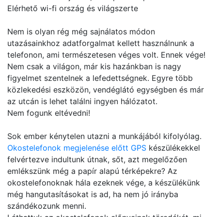
Elérhető wi-fi ország és világszerte
Nem is olyan rég még sajnálatos módon
utazásainkhoz adatforgalmat kellett használnunk a
telefonon, ami természetesen véges volt. Ennek vége!
Nem csak a világon, már kis hazánkban is nagy
figyelmet szentelnek a lefedettségnek. Egyre több
közlekedési eszközön, vendéglátó egységben és már
az utcán is lehet találni ingyen hálózatot.
Nem fogunk eltévedni!
Sok ember kénytelen utazni a munkájából kifolyólag.
Okostelefonok megjelenése előtt GPS
készülékekkel
felvértezve indultunk útnak, sőt, azt megelőzően
emlékszünk még a papír alapú térképekre? Az
okostelefonoknak hála ezeknek vége, a készülékünk
még hangutasításokat is ad, ha nem jó irányba
szándékozunk menni.