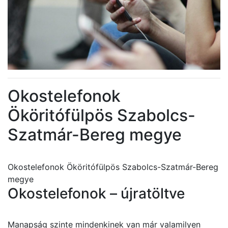
Okostelefonok
Ököritófülpös Szabolcs-
Szatmár-Bereg megye
Okostelefonok Ököritófülpös Szabolcs-Szatmár-Bereg
megye
Okostelefonok – újratöltve
Manapság szinte mindenkinek van már valamilyen