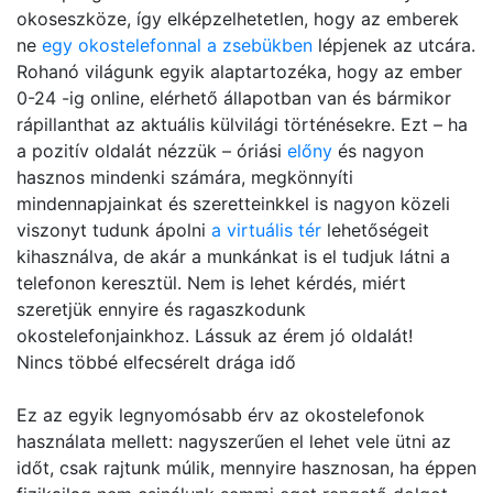
okoseszköze, így elképzelhetetlen, hogy az emberek
ne
egy okostelefonnal a zsebükben
lépjenek az utcára.
Rohanó világunk egyik alaptartozéka, hogy az ember
0-24 -ig online, elérhető állapotban van és bármikor
rápillanthat az aktuális külvilági történésekre. Ezt – ha
a pozitív oldalát nézzük – óriási
előny
és nagyon
hasznos mindenki számára, megkönnyíti
mindennapjainkat és szeretteinkkel is nagyon közeli
viszonyt tudunk ápolni
a virtuális tér
lehetőségeit
kihasználva, de akár a munkánkat is el tudjuk látni a
telefonon keresztül. Nem is lehet kérdés, miért
szeretjük ennyire és ragaszkodunk
okostelefonjainkhoz. Lássuk az érem jó oldalát!
Nincs többé elfecsérelt drága idő
Ez az egyik legnyomósabb érv az okostelefonok
használata mellett: nagyszerűen el lehet vele ütni az
időt, csak rajtunk múlik, mennyire hasznosan, ha éppen