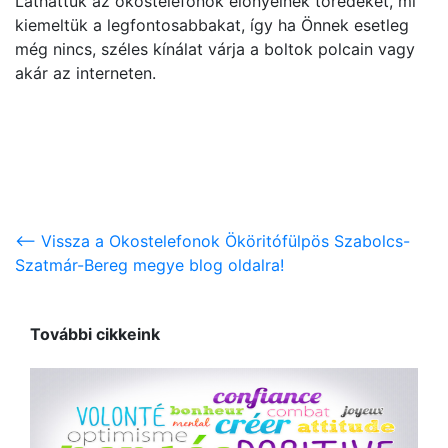
Láthattuk az okostelefonok előnyeinek töredékét, mi
kiemeltük a legfontosabbakat, így ha Önnek esetleg
még nincs, széles kínálat várja a boltok polcain vagy
akár az interneten.
<-- Vissza a Okostelefonok Ököritófülpös Szabolcs-
Szatmár-Bereg megye blog oldalra!
További cikkeink