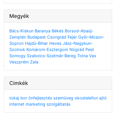
Megyék
Bács-Kiskun
Baranya
Békés
Borsod-Abaúj-
Zemplén
Budapest
Csongrád
Fejér
Győr-Moson-
Sopron
Hajdú-Bihar
Heves
Jász-Nagykun-
Szolnok
Komárom-Esztergom
Nógrád
Pest
Somogy
Szabolcs-Szatmár-Bereg
Tolna
Vas
Veszprém
Zala
Cimkék
tokaj
bor
önfejlesztés
szemüveg
okostelefon
ajtó
internet
marketing
szolgáltatás