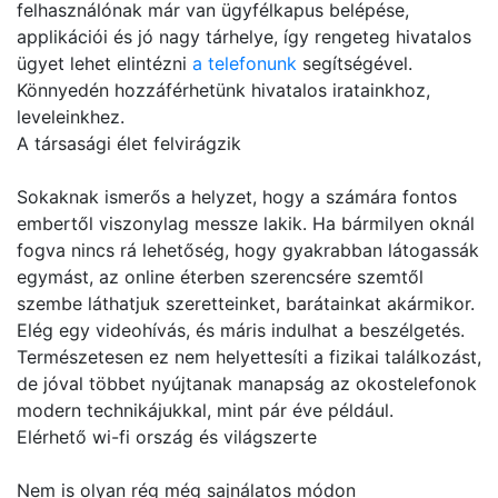
felhasználónak már van ügyfélkapus belépése,
applikációi és jó nagy tárhelye, így rengeteg hivatalos
ügyet lehet elintézni
a telefonunk
segítségével.
Könnyedén hozzáférhetünk hivatalos iratainkhoz,
leveleinkhez.
A társasági élet felvirágzik
Sokaknak ismerős a helyzet, hogy a számára fontos
embertől viszonylag messze lakik. Ha bármilyen oknál
fogva nincs rá lehetőség, hogy gyakrabban látogassák
egymást, az online éterben szerencsére szemtől
szembe láthatjuk szeretteinket, barátainkat akármikor.
Elég egy videohívás, és máris indulhat a beszélgetés.
Természetesen ez nem helyettesíti a fizikai találkozást,
de jóval többet nyújtanak manapság az okostelefonok
modern technikájukkal, mint pár éve például.
Elérhető wi-fi ország és világszerte
Nem is olyan rég még sajnálatos módon