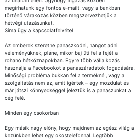
az unalom ellen. Úgyhogy ingázás közben
megírhatunk egy fontos e-mailt, vagy a bankban
történő várakozás közben megszervezhetjük a
hétvégi utazásunkat.
Sima ügy a kapcsolatfelvétel
Az emberek szeretne panaszkodni, hangot adni
véleményüknek, pláne, mikor baj üti fel a fejét a
rohanó hétköznapokban. Egyre több vállalkozás
használja a Facebookot a panaszáradatok fogadására.
Minőségi probléma bukkan fel a terméknél, vagy a
szolgáltatás nem az, amit ígértek – egy mozdulat és
már játszi könnyedséggel jeleztük is a panaszunkat a
cég felé.
Minden egy csokorban
Egy másik nagy előny, hogy majdnem az egész világ a
kezünkben lehet egy okostelefonnal. Legtöbb