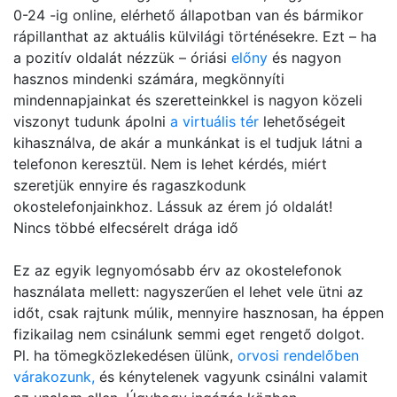
0-24 -ig online, elérhető állapotban van és bármikor
rápillanthat az aktuális külvilági történésekre. Ezt – ha
a pozitív oldalát nézzük – óriási
előny
és nagyon
hasznos mindenki számára, megkönnyíti
mindennapjainkat és szeretteinkkel is nagyon közeli
viszonyt tudunk ápolni
a virtuális tér
lehetőségeit
kihasználva, de akár a munkánkat is el tudjuk látni a
telefonon keresztül. Nem is lehet kérdés, miért
szeretjük ennyire és ragaszkodunk
okostelefonjainkhoz. Lássuk az érem jó oldalát!
Nincs többé elfecsérelt drága idő
Ez az egyik legnyomósabb érv az okostelefonok
használata mellett: nagyszerűen el lehet vele ütni az
időt, csak rajtunk múlik, mennyire hasznosan, ha éppen
fizikailag nem csinálunk semmi eget rengető dolgot.
Pl. ha tömegközlekedésen ülünk,
orvosi rendelőben
várakozunk,
és kénytelenek vagyunk csinálni valamit