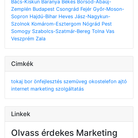
Bács-Kiskun
Baranya
Békés
Borsod-Abaúj-
Zemplén
Budapest
Csongrád
Fejér
Győr-Moson-
Sopron
Hajdú-Bihar
Heves
Jász-Nagykun-
Szolnok
Komárom-Esztergom
Nógrád
Pest
Somogy
Szabolcs-Szatmár-Bereg
Tolna
Vas
Veszprém
Zala
Cimkék
tokaj
bor
önfejlesztés
szemüveg
okostelefon
ajtó
internet
marketing
szolgáltatás
Linkek
Olvass érdekes Marketing