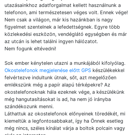
utazásainkhoz adatforgalmat kellett használnunk a
telefonon, ami természetesen véges volt. Ennek vége!
Nem csak a világon, már kis hazánkban is nagy
figyelmet szentelnek a lefedettségnek. Egyre több
közlekedési eszközön, vendéglátó egységben és már
az utcán is lehet találni ingyen hálózatot.
Nem fogunk eltévedni!
Sok ember kénytelen utazni a munkájából kifolyólag.
Okostelefonok megjelenése előtt GPS
készülékekkel
felvértezve indultunk útnak, sőt, azt megelőzően
emlékszünk még a papír alapú térképekre? Az
okostelefonoknak hála ezeknek vége, a készülékünk
még hangutasításokat is ad, ha nem jó irányba
szándékozunk menni.
Láthattuk az okostelefonok előnyeinek töredékét, mi
kiemeltük a legfontosabbakat, így ha Önnek esetleg
még nincs, széles kínálat várja a boltok polcain vagy