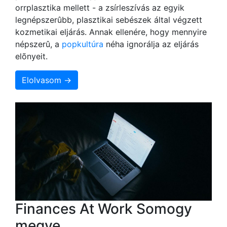
orrplasztika mellett - a zsírleszívás az egyik
legnépszerûbb, plasztikai sebészek által végzett
kozmetikai eljárás. Annak ellenére, hogy mennyire
népszerû, a
popkultúra
néha ignorálja az eljárás
elõnyeit.
Elolvasom →
Finances At Work Somogy
megye