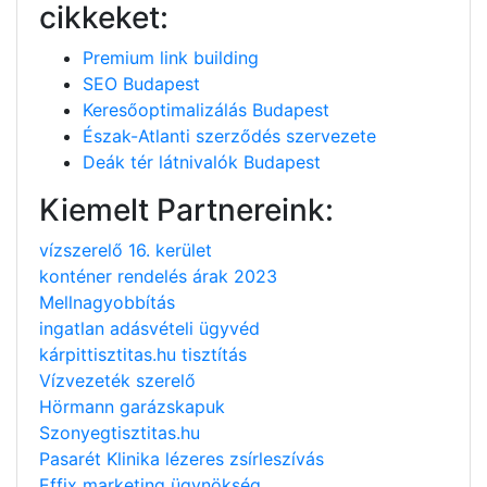
cikkeket:
Premium link building
SEO Budapest
Keresőoptimalizálás Budapest
Észak-Atlanti szerződés szervezete
Deák tér látnivalók Budapest
Kiemelt Partnereink:
vízszerelő 16. kerület
konténer rendelés árak 2023
Mellnagyobbítás
ingatlan adásvételi ügyvéd
kárpittisztitas.hu tisztítás
Vízvezeték szerelő
Hörmann garázskapuk
Szonyegtisztitas.hu
Pasarét Klinika lézeres zsírleszívás
Effix marketing ügynökség