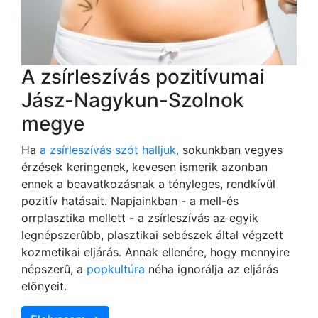
A zsírleszívás pozitívumai
Jász-Nagykun-Szolnok
megye
Ha
a zsírleszívás szót halljuk,
sokunkban vegyes
érzések keringenek, kevesen ismerik azonban
ennek a beavatkozásnak a tényleges, rendkívül
pozitív hatásait. Napjainkban - a mell-és
orrplasztika mellett - a zsírleszívás az egyik
legnépszerûbb, plasztikai sebészek által végzett
kozmetikai eljárás. Annak ellenére, hogy mennyire
népszerû, a
popkultúra
néha ignorálja az eljárás
elõnyeit.