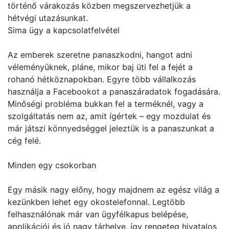
történő várakozás közben megszervezhetjük a
hétvégi utazásunkat.
Sima ügy a kapcsolatfelvétel
Az emberek szeretne panaszkodni, hangot adni
véleményüknek, pláne, mikor baj üti fel a fejét a
rohanó hétköznapokban. Egyre több vállalkozás
használja a Facebookot a panaszáradatok fogadására.
Minőségi probléma bukkan fel a terméknél, vagy a
szolgáltatás nem az, amit ígértek – egy mozdulat és
már játszi könnyedséggel jeleztük is a panaszunkat a
cég felé.
Minden egy csokorban
Egy másik nagy előny, hogy majdnem az egész világ a
kezünkben lehet egy okostelefonnal. Legtöbb
felhasználónak már van ügyfélkapus belépése,
applikációi és jó nagy tárhelye, így rengeteg hivatalos