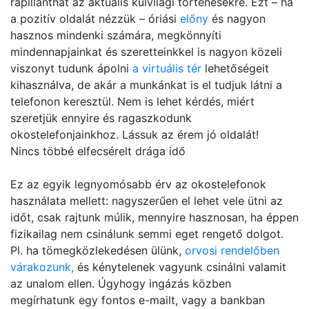
rápillanthat az aktuális külvilági történésekre. Ezt – ha
a pozitív oldalát nézzük – óriási
előny
és nagyon
hasznos mindenki számára, megkönnyíti
mindennapjainkat és szeretteinkkel is nagyon közeli
viszonyt tudunk ápolni
a virtuális tér
lehetőségeit
kihasználva, de akár a munkánkat is el tudjuk látni a
telefonon keresztül. Nem is lehet kérdés, miért
szeretjük ennyire és ragaszkodunk
okostelefonjainkhoz. Lássuk az érem jó oldalát!
Nincs többé elfecsérelt drága idő
Ez az egyik legnyomósabb érv az okostelefonok
használata mellett: nagyszerűen el lehet vele ütni az
időt, csak rajtunk múlik, mennyire hasznosan, ha éppen
fizikailag nem csinálunk semmi eget rengető dolgot.
Pl. ha tömegközlekedésen ülünk,
orvosi rendelőben
várakozunk,
és kénytelenek vagyunk csinálni valamit
az unalom ellen. Úgyhogy ingázás közben
megírhatunk egy fontos e-mailt, vagy a bankban