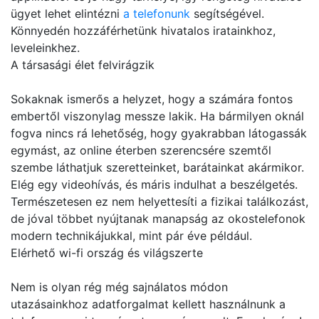
ügyet lehet elintézni
a telefonunk
segítségével.
Könnyedén hozzáférhetünk hivatalos iratainkhoz,
leveleinkhez.
A társasági élet felvirágzik
Sokaknak ismerős a helyzet, hogy a számára fontos
embertől viszonylag messze lakik. Ha bármilyen oknál
fogva nincs rá lehetőség, hogy gyakrabban látogassák
egymást, az online éterben szerencsére szemtől
szembe láthatjuk szeretteinket, barátainkat akármikor.
Elég egy videohívás, és máris indulhat a beszélgetés.
Természetesen ez nem helyettesíti a fizikai találkozást,
de jóval többet nyújtanak manapság az okostelefonok
modern technikájukkal, mint pár éve például.
Elérhető wi-fi ország és világszerte
Nem is olyan rég még sajnálatos módon
utazásainkhoz adatforgalmat kellett használnunk a