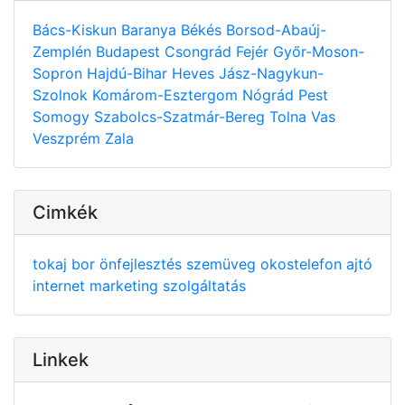
Bács-Kiskun
Baranya
Békés
Borsod-Abaúj-
Zemplén
Budapest
Csongrád
Fejér
Győr-Moson-
Sopron
Hajdú-Bihar
Heves
Jász-Nagykun-
Szolnok
Komárom-Esztergom
Nógrád
Pest
Somogy
Szabolcs-Szatmár-Bereg
Tolna
Vas
Veszprém
Zala
Cimkék
tokaj
bor
önfejlesztés
szemüveg
okostelefon
ajtó
internet
marketing
szolgáltatás
Linkek