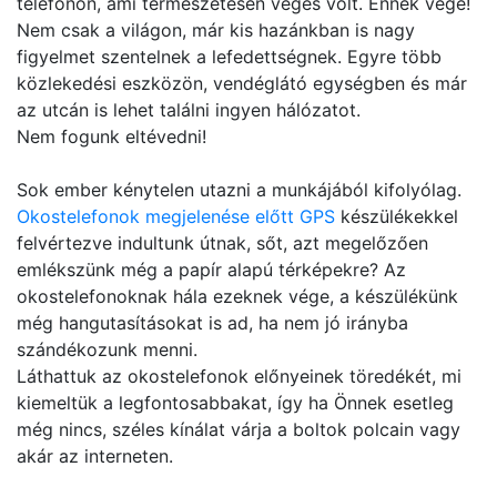
telefonon, ami természetesen véges volt. Ennek vége!
Nem csak a világon, már kis hazánkban is nagy
figyelmet szentelnek a lefedettségnek. Egyre több
közlekedési eszközön, vendéglátó egységben és már
az utcán is lehet találni ingyen hálózatot.
Nem fogunk eltévedni!
Sok ember kénytelen utazni a munkájából kifolyólag.
Okostelefonok megjelenése előtt GPS
készülékekkel
felvértezve indultunk útnak, sőt, azt megelőzően
emlékszünk még a papír alapú térképekre? Az
okostelefonoknak hála ezeknek vége, a készülékünk
még hangutasításokat is ad, ha nem jó irányba
szándékozunk menni.
Láthattuk az okostelefonok előnyeinek töredékét, mi
kiemeltük a legfontosabbakat, így ha Önnek esetleg
még nincs, széles kínálat várja a boltok polcain vagy
akár az interneten.