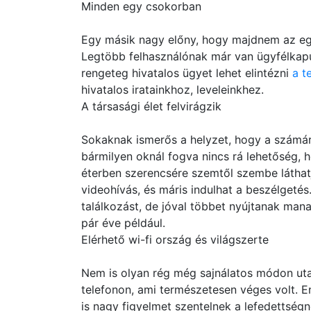
Minden egy csokorban
Egy másik nagy előny, hogy majdnem az egé
Legtöbb felhasználónak már van ügyfélkapus
rengeteg hivatalos ügyet lehet elintézni
a t
hivatalos iratainkhoz, leveleinkhez.
A társasági élet felvirágzik
Sokaknak ismerős a helyzet, hogy a számár
bármilyen oknál fogva nincs rá lehetőség,
éterben szerencsére szemtől szembe láthatj
videohívás, és máris indulhat a beszélgetés
találkozást, de jóval többet nyújtanak man
pár éve például.
Elérhető wi-fi ország és világszerte
Nem is olyan rég még sajnálatos módon uta
telefonon, ami természetesen véges volt. 
is nagy figyelmet szentelnek a lefedettség