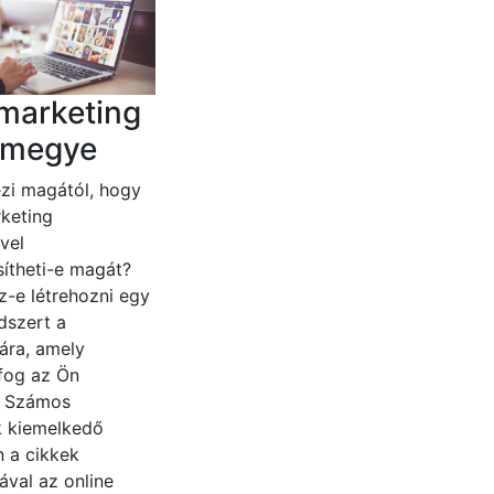
marketing
r megye
zi magától, hogy
keting
vel
ítheti-e magát?
z-e létrehozni egy
dszert a
ára, amely
fog az Ön
? Számos
 kiemelkedő
n a cikkek
ával az online