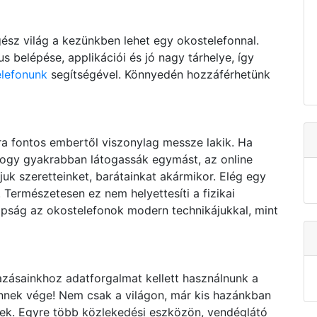
sz világ a kezünkben lehet egy okostelefonnal.
 belépése, applikációi és jó nagy tárhelye, így
elefonunk
segítségével. Könnyedén hozzáférhetünk
a fontos embertől viszonylag messze lakik. Ha
 hogy gyakrabban látogassák egymást, az online
uk szeretteinket, barátainkat akármikor. Elég egy
. Természetesen ez nem helyettesíti a fizikai
apság az okostelefonok modern technikájukkal, mint
zásainkhoz adatforgalmat kellett használnunk a
Ennek vége! Nem csak a világon, már kis hazánkban
nek. Egyre több közlekedési eszközön, vendéglátó