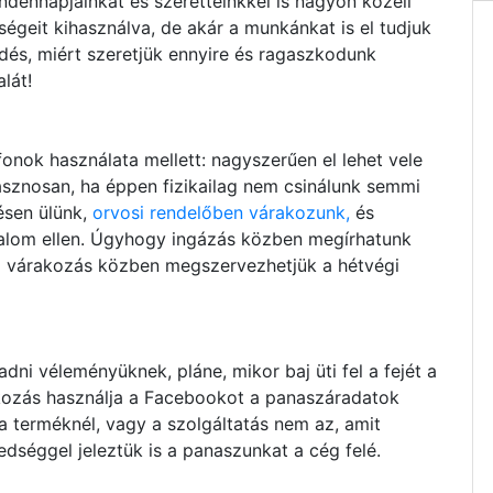
dennapjainkat és szeretteinkkel is nagyon közeli
égeit kihasználva, de akár a munkánkat is el tudjuk
érdés, miért szeretjük ennyire és ragaszkodunk
lát!
nok használata mellett: nagyszerűen el lehet vele
hasznosan, ha éppen fizikailag nem csinálunk semmi
ésen ülünk,
orvosi rendelőben várakozunk,
és
nalom ellen. Úgyhogy ingázás közben megírhatunk
ő várakozás közben megszervezhetjük a hétvégi
ni véleményüknek, pláne, mikor baj üti fel a fejét a
kozás használja a Facebookot a panaszáradatok
 terméknél, vagy a szolgáltatás nem az, amit
dséggel jeleztük is a panaszunkat a cég felé.