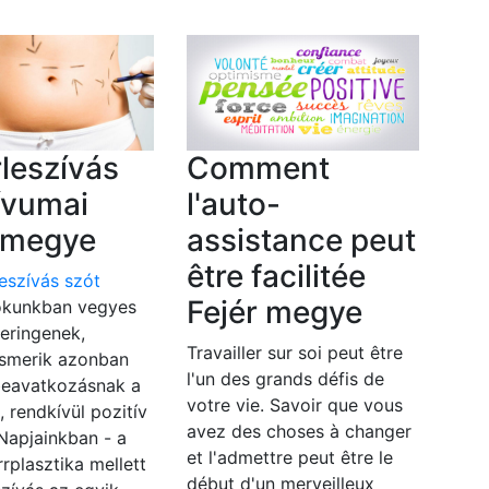
rleszívás
Comment
ívumai
l'auto-
r megye
assistance peut
être facilitée
leszívás szót
Fejér megye
kunkban vegyes
eringenek,
Travailler sur soi peut être
ismerik azonban
l'un des grands défis de
beavatkozásnak a
votre vie. Savoir que vous
, rendkívül pozitív
avez des choses à changer
 Napjainkban - a
et l'admettre peut être le
rrplasztika mellett
début d'un merveilleux