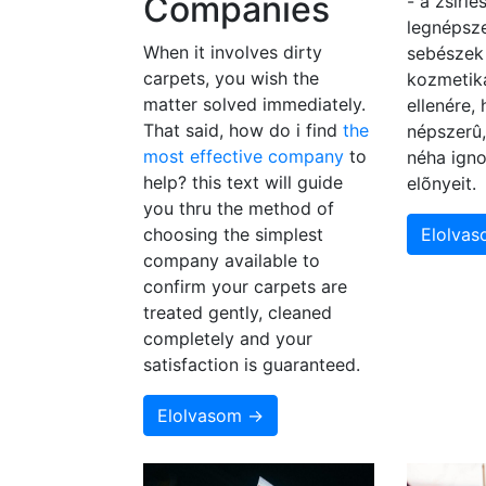
Companies
- a zsírl
legnépsze
When it involves dirty
sebészek 
carpets, you wish the
kozmetika
matter solved immediately.
ellenére,
That said, how do i find
the
népszerû
most effective company
to
néha igno
help? this text will guide
elõnyeit.
you thru the method of
choosing the simplest
Elolva
company available to
confirm your carpets are
treated gently, cleaned
completely and your
satisfaction is guaranteed.
Elolvasom →