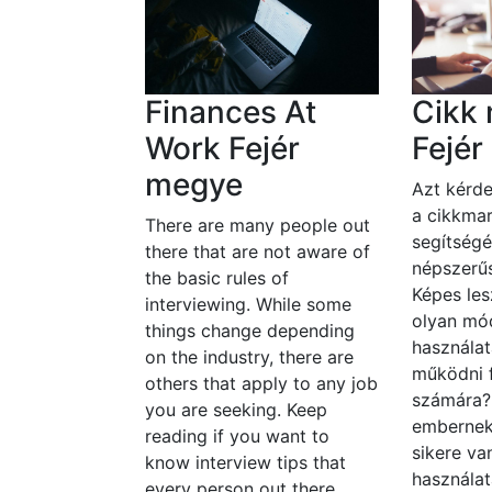
Finances At
Cikk 
Work Fejér
Fejé
megye
Azt kérde
a cikkmar
There are many people out
segítségé
there that are not aware of
népszerűs
the basic rules of
Képes les
interviewing. While some
olyan mó
things change depending
használat
on the industry, there are
működni 
others that apply to any job
számára
you are seeking. Keep
embernek
reading if you want to
sikere va
know interview tips that
használat
every person out there