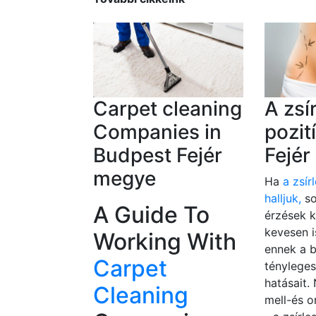
Carpet cleaning
A zsí
Companies in
pozit
Budpest Fejér
Fejé
megye
Ha
a zsír
halljuk,
so
A Guide To
érzések k
kevesen 
Working With
ennek a 
Carpet
tényleges
hatásait.
Cleaning
mell-és o