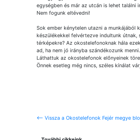
egységben és már az utcán is lehet találni 
Nem fogunk eltévedni!
Sok ember kénytelen utazni a munkájából k
készülékekkel felvértezve indultunk útnak
térképekre? Az okostelefonoknak hála ezek
ad, ha nem jó irányba szándékozunk menni.
Láthattuk az okostelefonok előnyeinek töre
Önnek esetleg még nincs, széles kínálat vár
<-- Vissza a Okostelefonok Fejér megye blo
További cikkeink