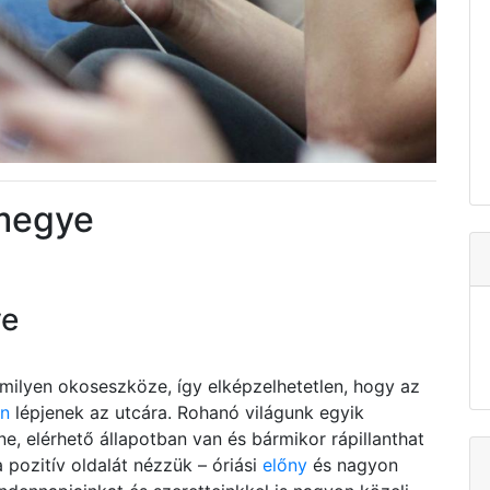
 megye
ve
ilyen okoseszköze, így elképzelhetetlen, hogy az
en
lépjenek az utcára. Rohanó világunk egyik
e, elérhető állapotban van és bármikor rápillanthat
a pozitív oldalát nézzük – óriási
előny
és nagyon