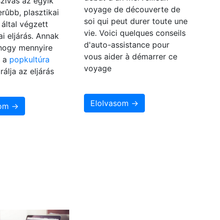
eszívás az egyik
voyage de découverte de
rûbb, plasztikai
soi qui peut durer toute une
által végzett
vie. Voici quelques conseils
i eljárás. Annak
d'auto-assistance pour
 hogy mennyire
vous aider à démarrer ce
, a
popkultúra
voyage
rálja az eljárás
Elolvasom →
som →