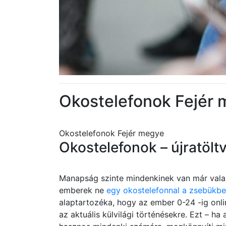
Okostelefonok Fejér
Okostelefonok Fejér megye
Okostelefonok – újratölt
Manapság szinte mindenkinek van már valam
emberek ne
egy okostelefonnal a zsebükb
alaptartozéka, hogy az ember 0-24 -ig onlin
az aktuális külvilági történésekre. Ezt – ha 