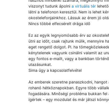
hasznos mindenki számára, megkönnyíti min
viszonyt tudunk ápolni
a virtuális tér
lehetős
látni a telefonon keresztül. Nem is lehet k
okostelefonjainkhoz. Lássuk az érem jó olda
Nincs többé elfecsérelt drága idő
Ez az egyik legnyomósabb érv az okostelefo
ütni az időt, csak rajtunk múlik, mennyire 
eget rengető dolgot. Pl. ha tömegközleked
kénytelenek vagyunk csinálni valamit az u
egy fontos e-mailt, vagy a bankban történ
utazásunkat.
Sima ügy a kapcsolatfelvétel
Az emberek szeretne panaszkodni, hangot ad
rohanó hétköznapokban. Egyre több vállal
fogadására. Minőségi probléma bukkan fel a
ígértek – egy mozdulat és már játszi könnye