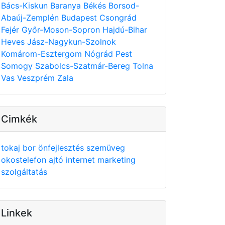
Bács-Kiskun
Baranya
Békés
Borsod-
Abaúj-Zemplén
Budapest
Csongrád
Fejér
Győr-Moson-Sopron
Hajdú-Bihar
Heves
Jász-Nagykun-Szolnok
Komárom-Esztergom
Nógrád
Pest
Somogy
Szabolcs-Szatmár-Bereg
Tolna
Vas
Veszprém
Zala
Cimkék
tokaj
bor
önfejlesztés
szemüveg
okostelefon
ajtó
internet
marketing
szolgáltatás
Linkek