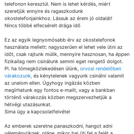
telefonon keresztül. Nem is lehet kérdés, miért
szeretjük ennyire és ragaszkodunk
okostelefonjainkhoz. Lássuk az érem jó oldalát!
Nincs többé elfecsérelt drága idő
Ez az egyik legnyomósabb érv az okostelefonok
használata mellett: nagyszerűen el lehet vele ütni az
időt, csak rajtunk múlik, mennyire hasznosan, ha éppen
fizikailag nem csinálunk semmi eget rengető dolgot.
Pl. ha tömegközlekedésen ülünk,
orvosi rendelőben
várakozunk,
és kénytelenek vagyunk csinálni valamit
az unalom ellen. Úgyhogy ingázás közben
megírhatunk egy fontos e-mailt, vagy a bankban
történő várakozás közben megszervezhetjük a
hétvégi utazásunkat.
Sima ügy a kapcsolatfelvétel
Az emberek szeretne panaszkodni, hangot adni
véleményüknek, pláne, mikor baj üti fel a fejét a