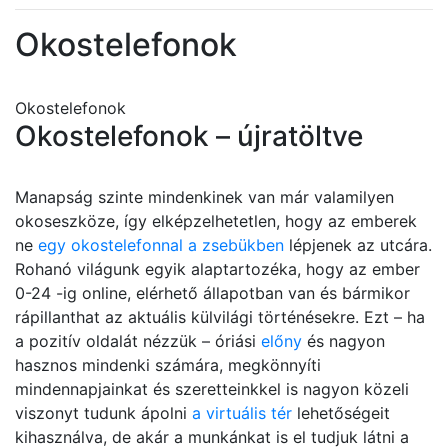
Okostelefonok
Okostelefonok
Okostelefonok – újratöltve
Manapság szinte mindenkinek van már valamilyen
okoseszköze, így elképzelhetetlen, hogy az emberek
ne
egy okostelefonnal a zsebükben
lépjenek az utcára.
Rohanó világunk egyik alaptartozéka, hogy az ember
0-24 -ig online, elérhető állapotban van és bármikor
rápillanthat az aktuális külvilági történésekre. Ezt – ha
a pozitív oldalát nézzük – óriási
előny
és nagyon
hasznos mindenki számára, megkönnyíti
mindennapjainkat és szeretteinkkel is nagyon közeli
viszonyt tudunk ápolni
a virtuális tér
lehetőségeit
kihasználva, de akár a munkánkat is el tudjuk látni a