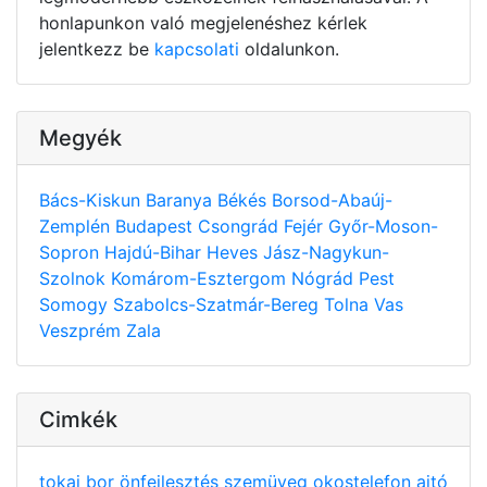
honlapunkon való megjelenéshez kérlek
jelentkezz be
kapcsolati
oldalunkon.
Megyék
Bács-Kiskun
Baranya
Békés
Borsod-Abaúj-
Zemplén
Budapest
Csongrád
Fejér
Győr-Moson-
Sopron
Hajdú-Bihar
Heves
Jász-Nagykun-
Szolnok
Komárom-Esztergom
Nógrád
Pest
Somogy
Szabolcs-Szatmár-Bereg
Tolna
Vas
Veszprém
Zala
Cimkék
tokaj
bor
önfejlesztés
szemüveg
okostelefon
ajtó