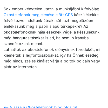
Sok ember kénytelen utazni a munkájából kifolyólag.
Okostelefonok megjelenése előtt GPS
készülékekkel
felvértezve indultunk útnak, sőt, azt megelőzően
emlékszünk még a papír alapú térképekre? Az
okostelefonoknak hála ezeknek vége, a készülékünk
még hangutasításokat is ad, ha nem jó irányba
szándékozunk menni.
Láthattuk az okostelefonok előnyeinek töredékét, mi
kiemeltük a legfontosabbakat, így ha Önnek esetleg
még nincs, széles kínálat várja a boltok polcain vagy
akár az interneten.
<-- Vissza a Okostelefonok blog oldalra!