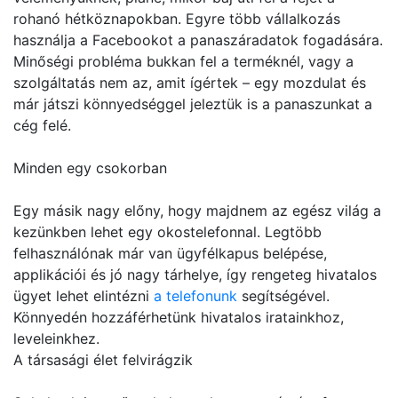
rohanó hétköznapokban. Egyre több vállalkozás
használja a Facebookot a panaszáradatok fogadására.
Minőségi probléma bukkan fel a terméknél, vagy a
szolgáltatás nem az, amit ígértek – egy mozdulat és
már játszi könnyedséggel jeleztük is a panaszunkat a
cég felé.
Minden egy csokorban
Egy másik nagy előny, hogy majdnem az egész világ a
kezünkben lehet egy okostelefonnal. Legtöbb
felhasználónak már van ügyfélkapus belépése,
applikációi és jó nagy tárhelye, így rengeteg hivatalos
ügyet lehet elintézni
a telefonunk
segítségével.
Könnyedén hozzáférhetünk hivatalos iratainkhoz,
leveleinkhez.
A társasági élet felvirágzik