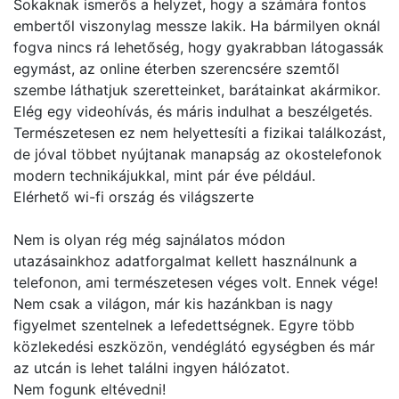
Sokaknak ismerős a helyzet, hogy a számára fontos
embertől viszonylag messze lakik. Ha bármilyen oknál
fogva nincs rá lehetőség, hogy gyakrabban látogassák
egymást, az online éterben szerencsére szemtől
szembe láthatjuk szeretteinket, barátainkat akármikor.
Elég egy videohívás, és máris indulhat a beszélgetés.
Természetesen ez nem helyettesíti a fizikai találkozást,
de jóval többet nyújtanak manapság az okostelefonok
modern technikájukkal, mint pár éve például.
Elérhető wi-fi ország és világszerte
Nem is olyan rég még sajnálatos módon
utazásainkhoz adatforgalmat kellett használnunk a
telefonon, ami természetesen véges volt. Ennek vége!
Nem csak a világon, már kis hazánkban is nagy
figyelmet szentelnek a lefedettségnek. Egyre több
közlekedési eszközön, vendéglátó egységben és már
az utcán is lehet találni ingyen hálózatot.
Nem fogunk eltévedni!