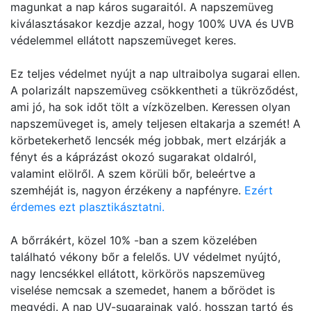
magunkat a nap káros sugaraitól. A napszemüveg
kiválasztásakor kezdje azzal, hogy 100% UVA és UVB
védelemmel ellátott napszemüveget keres.
Ez teljes védelmet nyújt a nap ultraibolya sugarai ellen.
A polarizált napszemüveg csökkentheti a tükröződést,
ami jó, ha sok időt tölt a vízközelben. Keressen olyan
napszemüveget is, amely teljesen eltakarja a szemét! A
körbetekerhető lencsék még jobbak, mert elzárják a
fényt és a káprázást okozó sugarakat oldalról,
valamint elölről. A szem körüli bőr, beleértve a
szemhéját is, nagyon érzékeny a napfényre.
Ezért
érdemes ezt plasztikásztatni.
A bőrrákért, közel 10% -ban a szem közelében
található vékony bőr a felelős. UV védelmet nyújtó,
nagy lencsékkel ellátott, körkörös napszemüveg
viselése nemcsak a szemedet, hanem a bőrödet is
megvédi. A nap UV-sugarainak való, hosszan tartó és