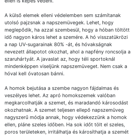
ellen is képes védeni.
A külső elemek elleni védelemben sem számítanak
utolsó pajzsnak a napszemüvegek. Lehet, hogy
meglepődik, ha azzal szembesül, hogy a hóban töltött
idő nagyon káros lehet a szemére. A hó visszatükrözi
a nap UV-sugarainak 80% -át, és hóvakságnak
nevezett állapotot okozhat, ahol a napfény roncsolja a
szaruhártyát. A javaslat az, hogy téli sportoknál
mindenképpen viseljünk napszemüveget. Nem csak a
hóval kell óvatosan bánni.
A homok bejutása a szembe nagyon fájdalmas és
veszélyes lehet. Az apró homokszemek valóban
megkarcolhatják a szemet, és maradandó károsodást
okozhatnak. A szemet teljesen ellepő napszemüveg
nagyszerű módja annak, hogy védekezzünk a homok
ellen, pláne szeles időben. Ha sok időt tölt el szeles,
poros területeken, irritálhatja és károsíthatja a szemét