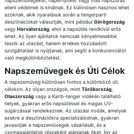
napszemüvegeket, napernyőket vagy más napszúrás
elleni védelmet is kínálnak. Ez különösen hasznos lehet
azoknak, akik nyaralásuk során a tengerparti
desztinációkat választják, mint például
Görögország
vagy
Horvátország
, ahol a napsütés rendkívül erős
lehet. Az ilyen ajánlatok nemcsak kényelmesebbé
teszik az utazást, hanem értékes hozzáadott
szolgáltatást is nyújtanak, ami segíti a konkurenciától
való megkülönböztetést.
Napszemüvegek és Úti Célok
A napszemüveg különösen fontos a különböző úti
célokon. Az olyan országok, mint
Törökország
,
Olaszország
vagy a Karib-tenger vidékén található
helyek, gyakran erős napsütéssel és magas UV-
sugárzással rendelkeznek. Az utazási irodák, amelyek
ezekre a desztinációkra specializálódnak, gyakran
javasolják a napszemüvegek vásárlását, és a
csomagajánlatok részeként ajánlanak őket. Így az