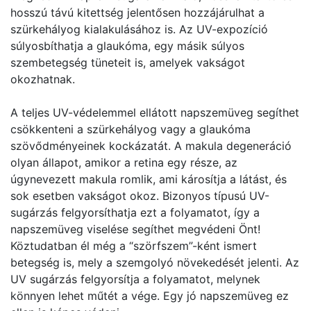
hosszú távú kitettség jelentősen hozzájárulhat a
szürkehályog kialakulásához is. Az UV-expozíció
súlyosbíthatja a glaukóma, egy másik súlyos
szembetegség tüneteit is, amelyek vakságot
okozhatnak.
A teljes UV-védelemmel ellátott napszemüveg segíthet
csökkenteni a szürkehályog vagy a glaukóma
szövődményeinek kockázatát. A makula degeneráció
olyan állapot, amikor a retina egy része, az
úgynevezett makula romlik, ami károsítja a látást, és
sok esetben vakságot okoz. Bizonyos típusú UV-
sugárzás felgyorsíthatja ezt a folyamatot, így a
napszemüveg viselése segíthet megvédeni Önt!
Köztudatban él még a “szörfszem”-ként ismert
betegség is, mely a szemgolyó növekedését jelenti. Az
UV sugárzás felgyorsítja a folyamatot, melynek
könnyen lehet műtét a vége. Egy jó napszemüveg ez