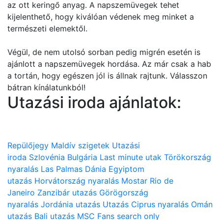
az ott keringő anyag. A napszemüvegek tehet
kijelenthető, hogy kiválóan védenek meg minket a
természeti elemektől.
Végül, de nem utolsó sorban pedig migrén esetén is
ajánlott a napszemüvegek hordása. Az már csak a hab
a tortán, hogy egészen jól is állnak rajtunk. Válasszon
bátran kínálatunkból!
Utazási iroda ajánlatok:
Repülőjegy
Maldív szigetek
Utazási
iroda
Szlovénia
Bulgária
Last minute utak
Törökország
nyaralás
Las Palmas
Dánia
Egyiptom
utazás
Horvátország nyaralás
Mostar
Rio de
Janeiro
Zanzibár utazás
Görögország
nyaralás
Jordánia utazás
Utazás
Ciprus nyaralás
Omán
utazás
Bali utazás
MSC
Fans search only