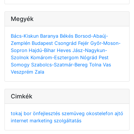
Megyék
Bács-Kiskun
Baranya
Békés
Borsod-Abaúj-
Zemplén
Budapest
Csongrád
Fejér
Győr-Moson-
Sopron
Hajdú-Bihar
Heves
Jász-Nagykun-
Szolnok
Komárom-Esztergom
Nógrád
Pest
Somogy
Szabolcs-Szatmár-Bereg
Tolna
Vas
Veszprém
Zala
Cimkék
tokaj
bor
önfejlesztés
szemüveg
okostelefon
ajtó
internet
marketing
szolgáltatás