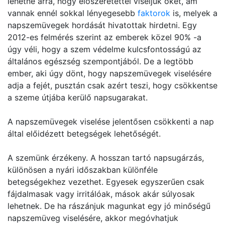
lehetne arra, hogy előszeretettel viseljük őket, ám
vannak ennél sokkal lényegesebb
faktorok
is, melyek a
napszemüvegek hordását hivatottak hirdetni. Egy
2012-es felmérés szerint az emberek közel 90% -a
úgy véli, hogy a szem védelme kulcsfontosságú az
általános egészség szempontjából. De a legtöbb
ember, aki úgy dönt, hogy napszemüvegek viselésére
adja a fejét, pusztán csak azért teszi, hogy csökkentse
a szeme útjába kerülő napsugarakat.
A napszemüvegek viselése jelentősen csökkenti a nap
által előidézett betegségek lehetőségét.
A szemünk érzékeny. A hosszan tartó napsugárzás,
különösen a nyári időszakban különféle
betegségekhez vezethet. Egyesek egyszerűen csak
fájdalmasak vagy irritálóak, mások akár súlyosak
lehetnek. De ha rászánjuk magunkat egy jó minőségű
napszemüveg viselésére, akkor megóvhatjuk