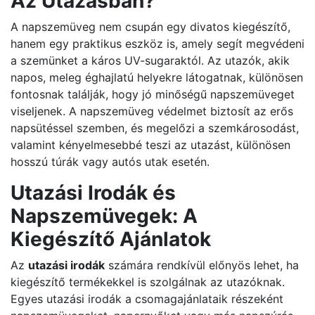
Az Utazásban?
A napszemüveg nem csupán egy divatos kiegészítő,
hanem egy praktikus eszköz is, amely segít megvédeni
a szemünket a káros UV-sugaraktól. Az utazók, akik
napos, meleg éghajlatú helyekre látogatnak, különösen
fontosnak találják, hogy jó minőségű napszemüveget
viseljenek. A napszemüveg védelmet biztosít az erős
napsütéssel szemben, és megelőzi a szemkárosodást,
valamint kényelmesebbé teszi az utazást, különösen
hosszú túrák vagy autós utak esetén.
Utazási Irodák és
Napszemüvegek: A
Kiegészítő Ajánlatok
Az
utazási irodák
számára rendkívül előnyös lehet, ha
kiegészítő termékekkel is szolgálnak az utazóknak.
Egyes utazási irodák a csomagajánlataik részeként