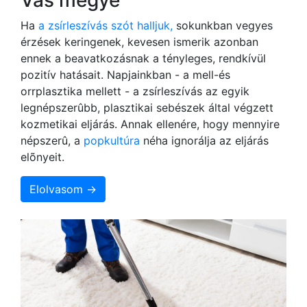
Ha
a zsírleszívás szót halljuk,
sokunkban vegyes
érzések keringenek, kevesen ismerik azonban
ennek a beavatkozásnak a tényleges, rendkívül
pozitív hatásait. Napjainkban - a mell-és
orrplasztika mellett - a zsírleszívás az egyik
legnépszerûbb, plasztikai sebészek által végzett
kozmetikai eljárás. Annak ellenére, hogy mennyire
népszerû, a
popkultúra
néha ignorálja az eljárás
elõnyeit.
Elolvasom →