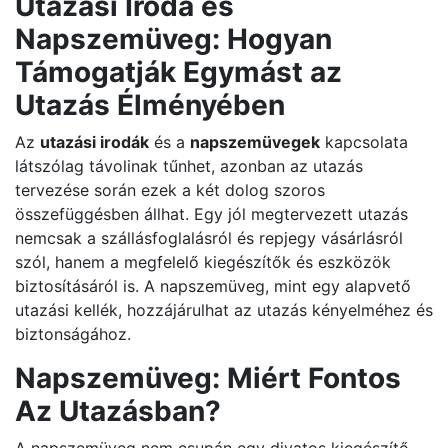
Utazási Iroda és
Napszemüveg: Hogyan
Támogatják Egymást az
Utazás Élményében
Az
utazási irodák
és a
napszemüvegek
kapcsolata
látszólag távolinak tűnhet, azonban az utazás
tervezése során ezek a két dolog szoros
összefüggésben állhat. Egy jól megtervezett utazás
nemcsak a szállásfoglalásról és repjegy vásárlásról
szól, hanem a megfelelő kiegészítők és eszközök
biztosításáról is. A napszemüveg, mint egy alapvető
utazási kellék, hozzájárulhat az utazás kényelméhez és
biztonságához.
Napszemüveg: Miért Fontos
Az Utazásban?