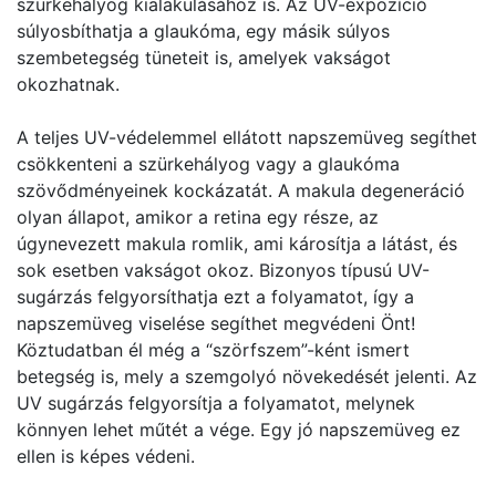
szürkehályog kialakulásához is. Az UV-expozíció
súlyosbíthatja a glaukóma, egy másik súlyos
szembetegség tüneteit is, amelyek vakságot
okozhatnak.
A teljes UV-védelemmel ellátott napszemüveg segíthet
csökkenteni a szürkehályog vagy a glaukóma
szövődményeinek kockázatát. A makula degeneráció
olyan állapot, amikor a retina egy része, az
úgynevezett makula romlik, ami károsítja a látást, és
sok esetben vakságot okoz. Bizonyos típusú UV-
sugárzás felgyorsíthatja ezt a folyamatot, így a
napszemüveg viselése segíthet megvédeni Önt!
Köztudatban él még a “szörfszem”-ként ismert
betegség is, mely a szemgolyó növekedését jelenti. Az
UV sugárzás felgyorsítja a folyamatot, melynek
könnyen lehet műtét a vége. Egy jó napszemüveg ez
ellen is képes védeni.