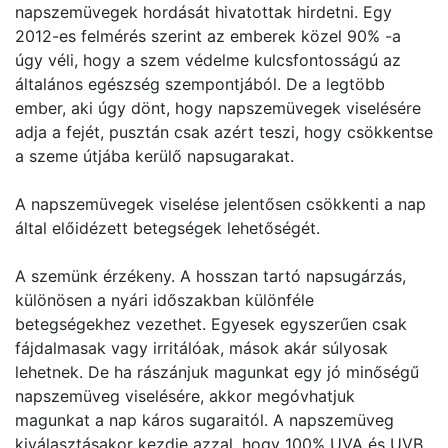
napszemüvegek hordását hivatottak hirdetni. Egy
2012-es felmérés szerint az emberek közel 90% -a
úgy véli, hogy a szem védelme kulcsfontosságú az
általános egészség szempontjából. De a legtöbb
ember, aki úgy dönt, hogy napszemüvegek viselésére
adja a fejét, pusztán csak azért teszi, hogy csökkentse
a szeme útjába kerülő napsugarakat.
A napszemüvegek viselése jelentősen csökkenti a nap
által előidézett betegségek lehetőségét.
A szemünk érzékeny. A hosszan tartó napsugárzás,
különösen a nyári időszakban különféle
betegségekhez vezethet. Egyesek egyszerűen csak
fájdalmasak vagy irritálóak, mások akár súlyosak
lehetnek. De ha rászánjuk magunkat egy jó minőségű
napszemüveg viselésére, akkor megóvhatjuk
magunkat a nap káros sugaraitól. A napszemüveg
kiválasztásakor kezdje azzal, hogy 100% UVA és UVB