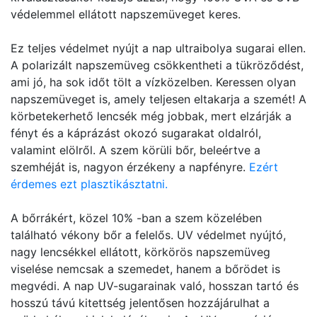
védelemmel ellátott napszemüveget keres.
Ez teljes védelmet nyújt a nap ultraibolya sugarai ellen.
A polarizált napszemüveg csökkentheti a tükröződést,
ami jó, ha sok időt tölt a vízközelben. Keressen olyan
napszemüveget is, amely teljesen eltakarja a szemét! A
körbetekerhető lencsék még jobbak, mert elzárják a
fényt és a káprázást okozó sugarakat oldalról,
valamint elölről. A szem körüli bőr, beleértve a
szemhéját is, nagyon érzékeny a napfényre.
Ezért
érdemes ezt plasztikásztatni.
A bőrrákért, közel 10% -ban a szem közelében
található vékony bőr a felelős. UV védelmet nyújtó,
nagy lencsékkel ellátott, körkörös napszemüveg
viselése nemcsak a szemedet, hanem a bőrödet is
megvédi. A nap UV-sugarainak való, hosszan tartó és
hosszú távú kitettség jelentősen hozzájárulhat a