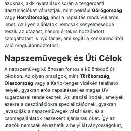
azoknak, akik nyaralásuk során a tengerparti
desztinációkat választják, mint például
Görögország
vagy
Horvátország
, ahol a napsütés rendkívül erős
lehet. Az ilyen ajánlatok nemcsak kényelmesebbé
teszik az utazást, hanem értékes hozzáadott
szolgáltatást is nyújtanak, ami segíti a konkurenciától
való megkülönböztetést.
Napszemüvegek és Úti Célok
A napszemüveg különösen fontos a különböző úti
célokon. Az olyan országok, mint
Törökország
,
Olaszország
vagy a Karib-tenger vidékén található
helyek, gyakran erős napsütéssel és magas UV-
sugárzással rendelkeznek. Az utazási irodák, amelyek
ezekre a desztinációkra specializálódnak, gyakran
javasolják a napszemüvegek vásárlását, és a
csomagajánlatok részeként ajánlanak őket. Így az
utazók nemcsak élvezhetik a helyi látványosságokat,