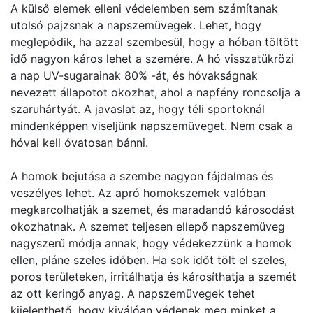
A külső elemek elleni védelemben sem számítanak
utolsó pajzsnak a napszemüvegek. Lehet, hogy
meglepődik, ha azzal szembesül, hogy a hóban töltött
idő nagyon káros lehet a szemére. A hó visszatükrözi
a nap UV-sugarainak 80% -át, és hóvakságnak
nevezett állapotot okozhat, ahol a napfény roncsolja a
szaruhártyát. A javaslat az, hogy téli sportoknál
mindenképpen viseljünk napszemüveget. Nem csak a
hóval kell óvatosan bánni.
A homok bejutása a szembe nagyon fájdalmas és
veszélyes lehet. Az apró homokszemek valóban
megkarcolhatják a szemet, és maradandó károsodást
okozhatnak. A szemet teljesen ellepő napszemüveg
nagyszerű módja annak, hogy védekezzünk a homok
ellen, pláne szeles időben. Ha sok időt tölt el szeles,
poros területeken, irritálhatja és károsíthatja a szemét
az ott keringő anyag. A napszemüvegek tehet
kijelenthető, hogy kiválóan védenek meg minket a