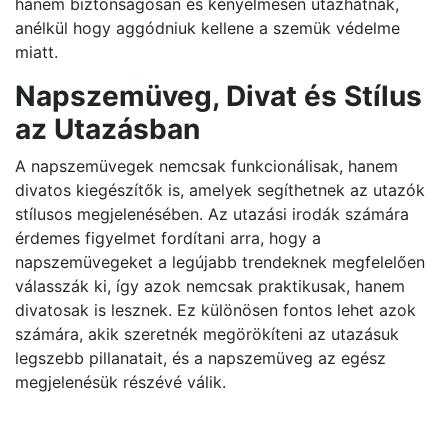
hanem biztonságosan és kényelmesen utazhatnak,
anélkül hogy aggódniuk kellene a szemük védelme
miatt.
Napszemüveg, Divat és Stílus
az Utazásban
A napszemüvegek nemcsak funkcionálisak, hanem
divatos kiegészítők is, amelyek segíthetnek az utazók
stílusos megjelenésében. Az utazási irodák számára
érdemes figyelmet fordítani arra, hogy a
napszemüvegeket a legújabb trendeknek megfelelően
válasszák ki, így azok nemcsak praktikusak, hanem
divatosak is lesznek. Ez különösen fontos lehet azok
számára, akik szeretnék megörökíteni az utazásuk
legszebb pillanatait, és a napszemüveg az egész
megjelenésük részévé válik.