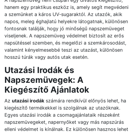
A napszemüveg nem csupán egy divatos kiegészítő,
hanem egy praktikus eszköz is, amely segít megvédeni
a szemünket a káros UV-sugaraktól. Az utazók, akik
napos, meleg éghajlatú helyekre látogatnak, különösen
fontosnak találják, hogy jó minőségű napszemüveget
viseljenek. A napszemüveg védelmet biztosít az erős
napsütéssel szemben, és megelőzi a szemkárosodást,
valamint kényelmesebbé teszi az utazást, különösen
hosszú túrák vagy autós utak esetén.
Utazási Irodák és
Napszemüvegek: A
Kiegészítő Ajánlatok
Az
utazási irodák
számára rendkívül előnyös lehet, ha
kiegészítő termékekkel is szolgálnak az utazóknak.
Egyes utazási irodák a csomagajánlataik részeként
napszemüvegeket, napernyőket vagy más napszúrás
elleni védelmet is kínálnak. Ez különösen hasznos lehet