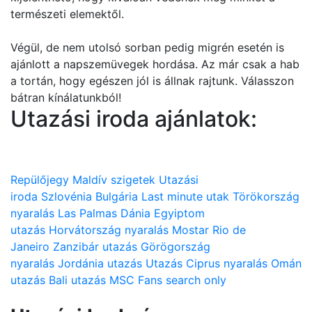
természeti elemektől.
Végül, de nem utolsó sorban pedig migrén esetén is
ajánlott a napszemüvegek hordása. Az már csak a hab
a tortán, hogy egészen jól is állnak rajtunk. Válasszon
bátran kínálatunkból!
Utazási iroda ajánlatok:
Repülőjegy
Maldív szigetek
Utazási
iroda
Szlovénia
Bulgária
Last minute utak
Törökország
nyaralás
Las Palmas
Dánia
Egyiptom
utazás
Horvátország nyaralás
Mostar
Rio de
Janeiro
Zanzibár utazás
Görögország
nyaralás
Jordánia utazás
Utazás
Ciprus nyaralás
Omán
utazás
Bali utazás
MSC
Fans search only