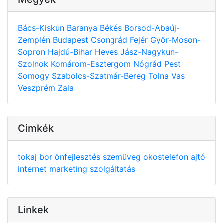
Bács-Kiskun
Baranya
Békés
Borsod-Abaúj-
Zemplén
Budapest
Csongrád
Fejér
Győr-Moson-
Sopron
Hajdú-Bihar
Heves
Jász-Nagykun-
Szolnok
Komárom-Esztergom
Nógrád
Pest
Somogy
Szabolcs-Szatmár-Bereg
Tolna
Vas
Veszprém
Zala
Cimkék
tokaj
bor
önfejlesztés
szemüveg
okostelefon
ajtó
internet
marketing
szolgáltatás
Linkek