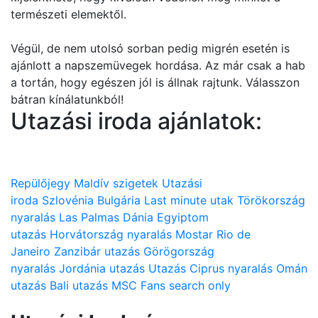
természeti elemektől.
Végül, de nem utolsó sorban pedig migrén esetén is
ajánlott a napszemüvegek hordása. Az már csak a hab
a tortán, hogy egészen jól is állnak rajtunk. Válasszon
bátran kínálatunkból!
Utazási iroda ajánlatok:
Repülőjegy
Maldív szigetek
Utazási
iroda
Szlovénia
Bulgária
Last minute utak
Törökország
nyaralás
Las Palmas
Dánia
Egyiptom
utazás
Horvátország nyaralás
Mostar
Rio de
Janeiro
Zanzibár utazás
Görögország
nyaralás
Jordánia utazás
Utazás
Ciprus nyaralás
Omán
utazás
Bali utazás
MSC
Fans search only