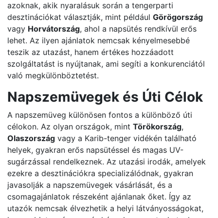
azoknak, akik nyaralásuk során a tengerparti
desztinációkat választják, mint például
Görögország
vagy
Horvátország
, ahol a napsütés rendkívül erős
lehet. Az ilyen ajánlatok nemcsak kényelmesebbé
teszik az utazást, hanem értékes hozzáadott
szolgáltatást is nyújtanak, ami segíti a konkurenciától
való megkülönböztetést.
Napszemüvegek és Úti Célok
A napszemüveg különösen fontos a különböző úti
célokon. Az olyan országok, mint
Törökország
,
Olaszország
vagy a Karib-tenger vidékén található
helyek, gyakran erős napsütéssel és magas UV-
sugárzással rendelkeznek. Az utazási irodák, amelyek
ezekre a desztinációkra specializálódnak, gyakran
javasolják a napszemüvegek vásárlását, és a
csomagajánlatok részeként ajánlanak őket. Így az
utazók nemcsak élvezhetik a helyi látványosságokat,