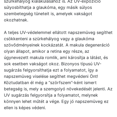
szürkehályog kialakulásához is. Az UV-expozíció
súlyosbíthatja a glaukóma, egy másik súlyos
szembetegség tüneteit is, amelyek vakságot
okozhatnak.
A teljes UV-védelemmel ellátott napszemüveg segíthet
csökkenteni a szürkehályog vagy a glaukóma
szövődményeinek kockázatát. A makula degeneráció
olyan állapot, amikor a retina egy része, az
úgynevezett makula romlik, ami károsítja a látást, és
sok esetben vakságot okoz. Bizonyos típusú UV-
sugárzás felgyorsíthatja ezt a folyamatot, így a
napszemüveg viselése segíthet megvédeni Önt!
Köztudatban él még a “szörfszem”-ként ismert
betegség is, mely a szemgolyó növekedését jelenti. Az
UV sugárzás felgyorsítja a folyamatot, melynek
könnyen lehet műtét a vége. Egy jó napszemüveg ez
ellen is képes védeni.