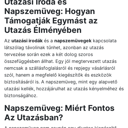
Utazási Iroda és
Napszemüveg: Hogyan
Támogatják Egymást az
Utazás Élményében
Az
utazási irodák
és a
napszemüvegek
kapcsolata
látszólag távolinak tűnhet, azonban az utazás
tervezése során ezek a két dolog szoros
összefüggésben állhat. Egy jól megtervezett utazás
nemcsak a szállásfoglalásról és repjegy vásárlásról
szól, hanem a megfelelő kiegészítők és eszközök
biztosításáról is. A napszemüveg, mint egy alapvető
utazási kellék, hozzájárulhat az utazás kényelméhez és
biztonságához.
Napszemüveg: Miért Fontos
Az Utazásban?