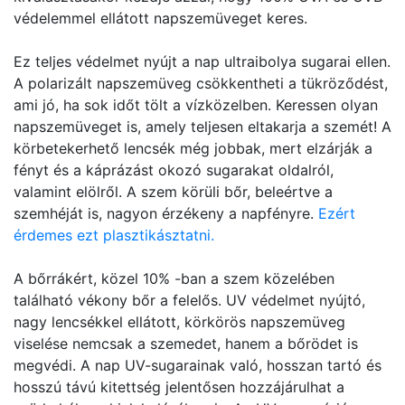
védelemmel ellátott napszemüveget keres.
Ez teljes védelmet nyújt a nap ultraibolya sugarai ellen.
A polarizált napszemüveg csökkentheti a tükröződést,
ami jó, ha sok időt tölt a vízközelben. Keressen olyan
napszemüveget is, amely teljesen eltakarja a szemét! A
körbetekerhető lencsék még jobbak, mert elzárják a
fényt és a káprázást okozó sugarakat oldalról,
valamint elölről. A szem körüli bőr, beleértve a
szemhéját is, nagyon érzékeny a napfényre.
Ezért
érdemes ezt plasztikásztatni.
A bőrrákért, közel 10% -ban a szem közelében
található vékony bőr a felelős. UV védelmet nyújtó,
nagy lencsékkel ellátott, körkörös napszemüveg
viselése nemcsak a szemedet, hanem a bőrödet is
megvédi. A nap UV-sugarainak való, hosszan tartó és
hosszú távú kitettség jelentősen hozzájárulhat a