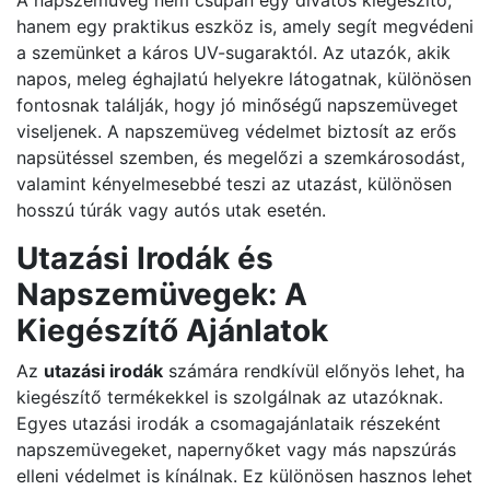
A napszemüveg nem csupán egy divatos kiegészítő,
hanem egy praktikus eszköz is, amely segít megvédeni
a szemünket a káros UV-sugaraktól. Az utazók, akik
napos, meleg éghajlatú helyekre látogatnak, különösen
fontosnak találják, hogy jó minőségű napszemüveget
viseljenek. A napszemüveg védelmet biztosít az erős
napsütéssel szemben, és megelőzi a szemkárosodást,
valamint kényelmesebbé teszi az utazást, különösen
hosszú túrák vagy autós utak esetén.
Utazási Irodák és
Napszemüvegek: A
Kiegészítő Ajánlatok
Az
utazási irodák
számára rendkívül előnyös lehet, ha
kiegészítő termékekkel is szolgálnak az utazóknak.
Egyes utazási irodák a csomagajánlataik részeként
napszemüvegeket, napernyőket vagy más napszúrás
elleni védelmet is kínálnak. Ez különösen hasznos lehet