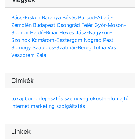
Bács-Kiskun
Baranya
Békés
Borsod-Abaúj-
Zemplén
Budapest
Csongrád
Fejér
Győr-Moson-
Sopron
Hajdú-Bihar
Heves
Jász-Nagykun-
Szolnok
Komárom-Esztergom
Nógrád
Pest
Somogy
Szabolcs-Szatmár-Bereg
Tolna
Vas
Veszprém
Zala
Cimkék
tokaj
bor
önfejlesztés
szemüveg
okostelefon
ajtó
internet
marketing
szolgáltatás
Linkek