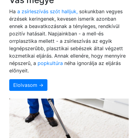
Ha
a zsírleszívás szót halljuk,
sokunkban vegyes
érzések keringenek, kevesen ismerik azonban
ennek a beavatkozásnak a tényleges, rendkívül
pozitív hatásait. Napjainkban - a mell-és
orrplasztika mellett - a zsírleszívás az egyik
legnépszerûbb, plasztikai sebészek által végzett
kozmetikai eljárás. Annak ellenére, hogy mennyire
népszerû, a
popkultúra
néha ignorálja az eljárás
elõnyeit.
Elolvasom →