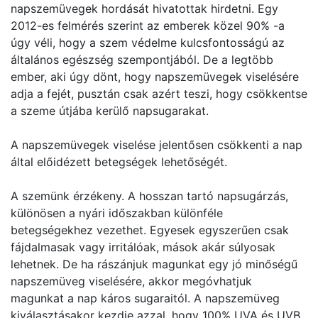
napszemüvegek hordását hivatottak hirdetni. Egy
2012-es felmérés szerint az emberek közel 90% -a
úgy véli, hogy a szem védelme kulcsfontosságú az
általános egészség szempontjából. De a legtöbb
ember, aki úgy dönt, hogy napszemüvegek viselésére
adja a fejét, pusztán csak azért teszi, hogy csökkentse
a szeme útjába kerülő napsugarakat.
A napszemüvegek viselése jelentősen csökkenti a nap
által előidézett betegségek lehetőségét.
A szemünk érzékeny. A hosszan tartó napsugárzás,
különösen a nyári időszakban különféle
betegségekhez vezethet. Egyesek egyszerűen csak
fájdalmasak vagy irritálóak, mások akár súlyosak
lehetnek. De ha rászánjuk magunkat egy jó minőségű
napszemüveg viselésére, akkor megóvhatjuk
magunkat a nap káros sugaraitól. A napszemüveg
kiválasztásakor kezdje azzal, hogy 100% UVA és UVB