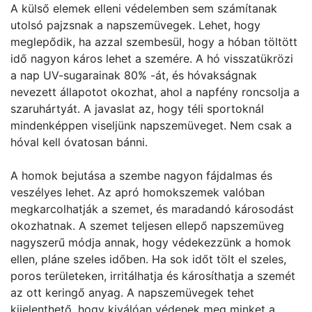
A külső elemek elleni védelemben sem számítanak
utolsó pajzsnak a napszemüvegek. Lehet, hogy
meglepődik, ha azzal szembesül, hogy a hóban töltött
idő nagyon káros lehet a szemére. A hó visszatükrözi
a nap UV-sugarainak 80% -át, és hóvakságnak
nevezett állapotot okozhat, ahol a napfény roncsolja a
szaruhártyát. A javaslat az, hogy téli sportoknál
mindenképpen viseljünk napszemüveget. Nem csak a
hóval kell óvatosan bánni.
A homok bejutása a szembe nagyon fájdalmas és
veszélyes lehet. Az apró homokszemek valóban
megkarcolhatják a szemet, és maradandó károsodást
okozhatnak. A szemet teljesen ellepő napszemüveg
nagyszerű módja annak, hogy védekezzünk a homok
ellen, pláne szeles időben. Ha sok időt tölt el szeles,
poros területeken, irritálhatja és károsíthatja a szemét
az ott keringő anyag. A napszemüvegek tehet
kijelenthető, hogy kiválóan védenek meg minket a