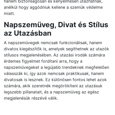
hanem biztonságosan és kényelmesen utazhatnak,
anélkül hogy aggódniuk kellene a szemük védelme
miatt.
Napszemüveg, Divat és Stílus
az Utazásban
A napszemüvegek nemcsak funkcionálisak, hanem
divatos kiegészítők is, amelyek segíthetnek az utazók
stílusos megjelenésében. Az utazási irodák számára
érdemes figyelmet fordítani arra, hogy a
napszemüvegeket a legújabb trendeknek megfelelően
válasszák ki, így azok nemcsak praktikusak, hanem
divatosak is lesznek. Ez különösen fontos lehet azok
számára, akik szeretnék megörökíteni az utazásuk
legszebb pillanatait, és a napszemüveg az egész
megjelenésük részévé válik.