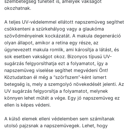
szembetegség tüneteit is, amelyek vakságot
okozhatnak.
A teljes UV-védelemmel ellátott napszemüveg segíthet
csökkenteni a szürkehályog vagy a glaukóma
szövődményeinek kockázatát. A makula degeneráció
olyan állapot, amikor a retina egy része, az
úgynevezett makula romlik, ami károsítja a látást, és
sok esetben vakságot okoz. Bizonyos típusú UV-
sugárzás felgyorsíthatja ezt a folyamatot, így a
napszemüveg viselése segíthet megvédeni Önt!
Köztudatban él még a “szörfszem”-ként ismert
betegség is, mely a szemgolyó növekedését jelenti. Az
UV sugárzás felgyorsítja a folyamatot, melynek
könnyen lehet műtét a vége. Egy jó napszemüveg ez
ellen is képes védeni.
A külső elemek elleni védelemben sem számítanak
utolsó pajzsnak a napszemüvegek. Lehet, hogy