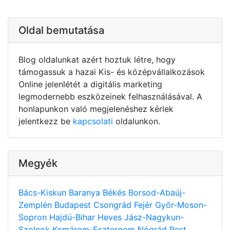
Oldal bemutatása
Blog oldalunkat azért hoztuk létre, hogy
támogassuk a hazai Kis- és középvállalkozások
Online jelenlétét a digitális marketing
legmodernebb eszközeinek felhasználásával. A
honlapunkon való megjelenéshez kérlek
jelentkezz be
kapcsolati
oldalunkon.
Megyék
Bács-Kiskun
Baranya
Békés
Borsod-Abaúj-
Zemplén
Budapest
Csongrád
Fejér
Győr-Moson-
Sopron
Hajdú-Bihar
Heves
Jász-Nagykun-
Szolnok
Komárom-Esztergom
Nógrád
Pest