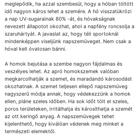
meglepődik, ha azzal szembesül, hogy a hóban töltött
idő nagyon káros lehet a szemére. A hó visszatükrözi
a nap UV-sugarainak 80% -át, és hóvakságnak
nevezett állapotot okozhat, ahol a napfény roncsolja a
szaruhártyát. A javaslat az, hogy téli sportoknál
mindenképpen viseljünk napszemüveget. Nem csak a
hóval kell óvatosan bánni.
A homok bejutása a szembe nagyon fájdalmas és
veszélyes lehet. Az apró homokszemek valóban
megkarcolhatják a szemet, és maradandó károsodást
okozhatnak. A szemet teljesen ellepő napszemüveg
nagyszerű módja annak, hogy védekezzünk a homok
ellen, pláne szeles időben. Ha sok időt tölt el szeles,
poros területeken, irritálhatja és károsíthatja a szemét
az ott keringő anyag. A napszemüvegek tehet
kijelenthető, hogy kiválóan védenek meg minket a
természeti elemektől.