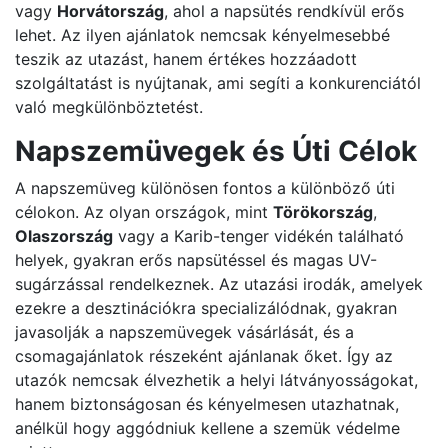
vagy
Horvátország
, ahol a napsütés rendkívül erős
lehet. Az ilyen ajánlatok nemcsak kényelmesebbé
teszik az utazást, hanem értékes hozzáadott
szolgáltatást is nyújtanak, ami segíti a konkurenciától
való megkülönböztetést.
Napszemüvegek és Úti Célok
A napszemüveg különösen fontos a különböző úti
célokon. Az olyan országok, mint
Törökország
,
Olaszország
vagy a Karib-tenger vidékén található
helyek, gyakran erős napsütéssel és magas UV-
sugárzással rendelkeznek. Az utazási irodák, amelyek
ezekre a desztinációkra specializálódnak, gyakran
javasolják a napszemüvegek vásárlását, és a
csomagajánlatok részeként ajánlanak őket. Így az
utazók nemcsak élvezhetik a helyi látványosságokat,
hanem biztonságosan és kényelmesen utazhatnak,
anélkül hogy aggódniuk kellene a szemük védelme