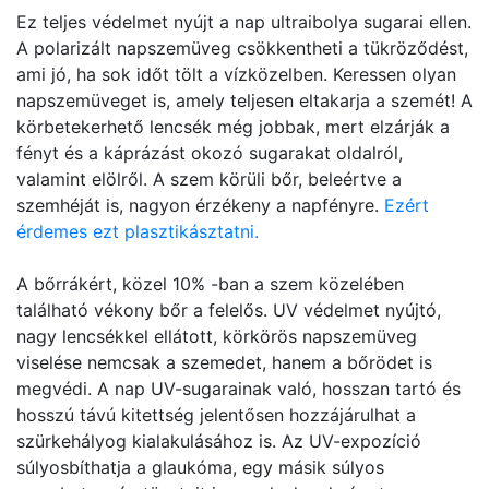
Ez teljes védelmet nyújt a nap ultraibolya sugarai ellen.
A polarizált napszemüveg csökkentheti a tükröződést,
ami jó, ha sok időt tölt a vízközelben. Keressen olyan
napszemüveget is, amely teljesen eltakarja a szemét! A
körbetekerhető lencsék még jobbak, mert elzárják a
fényt és a káprázást okozó sugarakat oldalról,
valamint elölről. A szem körüli bőr, beleértve a
szemhéját is, nagyon érzékeny a napfényre.
Ezért
érdemes ezt plasztikásztatni.
A bőrrákért, közel 10% -ban a szem közelében
található vékony bőr a felelős. UV védelmet nyújtó,
nagy lencsékkel ellátott, körkörös napszemüveg
viselése nemcsak a szemedet, hanem a bőrödet is
megvédi. A nap UV-sugarainak való, hosszan tartó és
hosszú távú kitettség jelentősen hozzájárulhat a
szürkehályog kialakulásához is. Az UV-expozíció
súlyosbíthatja a glaukóma, egy másik súlyos