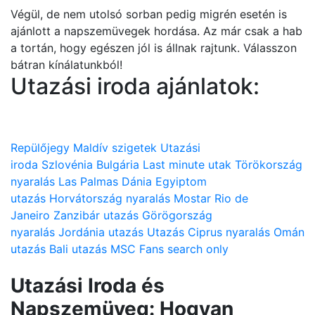
Végül, de nem utolsó sorban pedig migrén esetén is
ajánlott a napszemüvegek hordása. Az már csak a hab
a tortán, hogy egészen jól is állnak rajtunk. Válasszon
bátran kínálatunkból!
Utazási iroda ajánlatok:
Repülőjegy
Maldív szigetek
Utazási
iroda
Szlovénia
Bulgária
Last minute utak
Törökország
nyaralás
Las Palmas
Dánia
Egyiptom
utazás
Horvátország nyaralás
Mostar
Rio de
Janeiro
Zanzibár utazás
Görögország
nyaralás
Jordánia utazás
Utazás
Ciprus nyaralás
Omán
utazás
Bali utazás
MSC
Fans search only
Utazási Iroda és
Napszemüveg: Hogyan