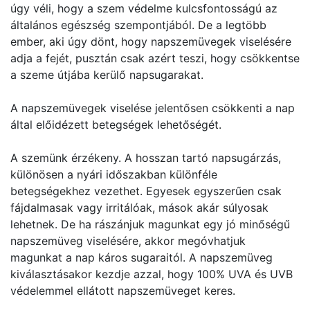
úgy véli, hogy a szem védelme kulcsfontosságú az
általános egészség szempontjából. De a legtöbb
ember, aki úgy dönt, hogy napszemüvegek viselésére
adja a fejét, pusztán csak azért teszi, hogy csökkentse
a szeme útjába kerülő napsugarakat.
A napszemüvegek viselése jelentősen csökkenti a nap
által előidézett betegségek lehetőségét.
A szemünk érzékeny. A hosszan tartó napsugárzás,
különösen a nyári időszakban különféle
betegségekhez vezethet. Egyesek egyszerűen csak
fájdalmasak vagy irritálóak, mások akár súlyosak
lehetnek. De ha rászánjuk magunkat egy jó minőségű
napszemüveg viselésére, akkor megóvhatjuk
magunkat a nap káros sugaraitól. A napszemüveg
kiválasztásakor kezdje azzal, hogy 100% UVA és UVB
védelemmel ellátott napszemüveget keres.