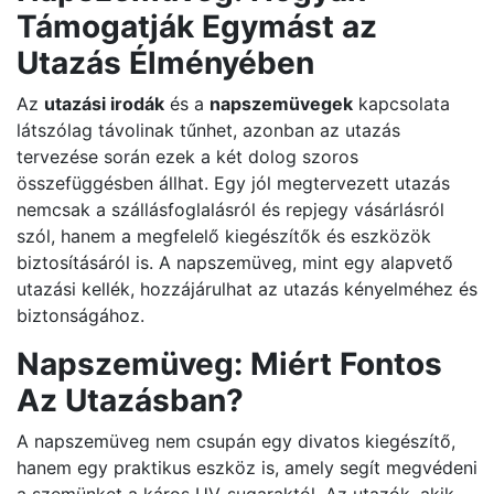
Támogatják Egymást az
Utazás Élményében
Az
utazási irodák
és a
napszemüvegek
kapcsolata
látszólag távolinak tűnhet, azonban az utazás
tervezése során ezek a két dolog szoros
összefüggésben állhat. Egy jól megtervezett utazás
nemcsak a szállásfoglalásról és repjegy vásárlásról
szól, hanem a megfelelő kiegészítők és eszközök
biztosításáról is. A napszemüveg, mint egy alapvető
utazási kellék, hozzájárulhat az utazás kényelméhez és
biztonságához.
Napszemüveg: Miért Fontos
Az Utazásban?
A napszemüveg nem csupán egy divatos kiegészítő,
hanem egy praktikus eszköz is, amely segít megvédeni