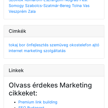
Somogy
Szabolcs-Szatmár-Bereg
Tolna
Vas
Veszprém
Zala
Cimkék
tokaj
bor
önfejlesztés
szemüveg
okostelefon
ajtó
internet
marketing
szolgáltatás
Linkek
Olvass érdekes Marketing
cikkeket:
Premium link building
SEO Budapest