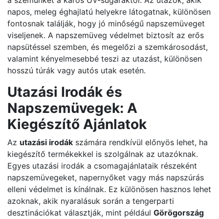
a szemünket a káros UV-sugaraktól. Az utazók, akik
napos, meleg éghajlatú helyekre látogatnak, különösen
fontosnak találják, hogy jó minőségű napszemüveget
viseljenek. A napszemüveg védelmet biztosít az erős
napsütéssel szemben, és megelőzi a szemkárosodást,
valamint kényelmesebbé teszi az utazást, különösen
hosszú túrák vagy autós utak esetén.
Utazási Irodák és
Napszemüvegek: A
Kiegészítő Ajánlatok
Az
utazási irodák
számára rendkívül előnyös lehet, ha
kiegészítő termékekkel is szolgálnak az utazóknak.
Egyes utazási irodák a csomagajánlataik részeként
napszemüvegeket, napernyőket vagy más napszúrás
elleni védelmet is kínálnak. Ez különösen hasznos lehet
azoknak, akik nyaralásuk során a tengerparti
desztinációkat választják, mint például
Görögország