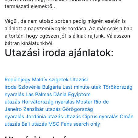
természeti elemektől.
Végül, de nem utolsó sorban pedig migrén esetén is
ajánlott a napszemüvegek hordása. Az már csak a hab
a tortán, hogy egészen jól is állnak rajtunk. Válasszon
bátran kínálatunkból!
Utazási iroda ajánlatok:
Repülőjegy
Maldív szigetek
Utazási
iroda
Szlovénia
Bulgária
Last minute utak
Törökország
nyaralás
Las Palmas
Dánia
Egyiptom
utazás
Horvátország nyaralás
Mostar
Rio de
Janeiro
Zanzibár utazás
Görögország
nyaralás
Jordánia utazás
Utazás
Ciprus nyaralás
Omán
utazás
Bali utazás
MSC
Fans search only