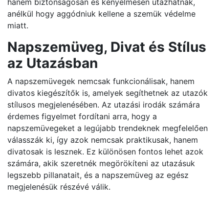
hanem biztonságosan és kényelmesen utazhatnak,
anélkül hogy aggódniuk kellene a szemük védelme
miatt.
Napszemüveg, Divat és Stílus
az Utazásban
A napszemüvegek nemcsak funkcionálisak, hanem
divatos kiegészítők is, amelyek segíthetnek az utazók
stílusos megjelenésében. Az utazási irodák számára
érdemes figyelmet fordítani arra, hogy a
napszemüvegeket a legújabb trendeknek megfelelően
válasszák ki, így azok nemcsak praktikusak, hanem
divatosak is lesznek. Ez különösen fontos lehet azok
számára, akik szeretnék megörökíteni az utazásuk
legszebb pillanatait, és a napszemüveg az egész
megjelenésük részévé válik.