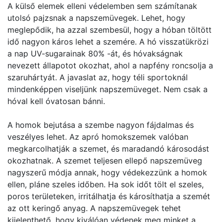
A külső elemek elleni védelemben sem számítanak
utolsó pajzsnak a napszemüvegek. Lehet, hogy
meglepődik, ha azzal szembesül, hogy a hóban töltött
idő nagyon káros lehet a szemére. A hó visszatükrözi
a nap UV-sugarainak 80% -át, és hóvakságnak
nevezett állapotot okozhat, ahol a napfény roncsolja a
szaruhártyát. A javaslat az, hogy téli sportoknál
mindenképpen viseljünk napszemüveget. Nem csak a
hóval kell óvatosan bánni.
A homok bejutása a szembe nagyon fájdalmas és
veszélyes lehet. Az apró homokszemek valóban
megkarcolhatják a szemet, és maradandó károsodást
okozhatnak. A szemet teljesen ellepő napszemüveg
nagyszerű módja annak, hogy védekezzünk a homok
ellen, pláne szeles időben. Ha sok időt tölt el szeles,
poros területeken, irritálhatja és károsíthatja a szemét
az ott keringő anyag. A napszemüvegek tehet
kijelenthető, hogy kiválóan védenek meg minket a