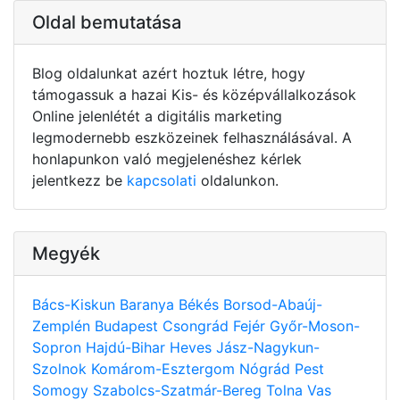
Oldal bemutatása
Blog oldalunkat azért hoztuk létre, hogy
támogassuk a hazai Kis- és középvállalkozások
Online jelenlétét a digitális marketing
legmodernebb eszközeinek felhasználásával. A
honlapunkon való megjelenéshez kérlek
jelentkezz be
kapcsolati
oldalunkon.
Megyék
Bács-Kiskun
Baranya
Békés
Borsod-Abaúj-
Zemplén
Budapest
Csongrád
Fejér
Győr-Moson-
Sopron
Hajdú-Bihar
Heves
Jász-Nagykun-
Szolnok
Komárom-Esztergom
Nógrád
Pest
Somogy
Szabolcs-Szatmár-Bereg
Tolna
Vas