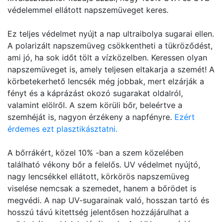
védelemmel ellátott napszemüveget keres.
Ez teljes védelmet nyújt a nap ultraibolya sugarai ellen.
A polarizált napszemüveg csökkentheti a tükröződést,
ami jó, ha sok időt tölt a vízközelben. Keressen olyan
napszemüveget is, amely teljesen eltakarja a szemét! A
körbetekerhető lencsék még jobbak, mert elzárják a
fényt és a káprázást okozó sugarakat oldalról,
valamint elölről. A szem körüli bőr, beleértve a
szemhéját is, nagyon érzékeny a napfényre.
Ezért
érdemes ezt plasztikásztatni.
A bőrrákért, közel 10% -ban a szem közelében
található vékony bőr a felelős. UV védelmet nyújtó,
nagy lencsékkel ellátott, körkörös napszemüveg
viselése nemcsak a szemedet, hanem a bőrödet is
megvédi. A nap UV-sugarainak való, hosszan tartó és
hosszú távú kitettség jelentősen hozzájárulhat a