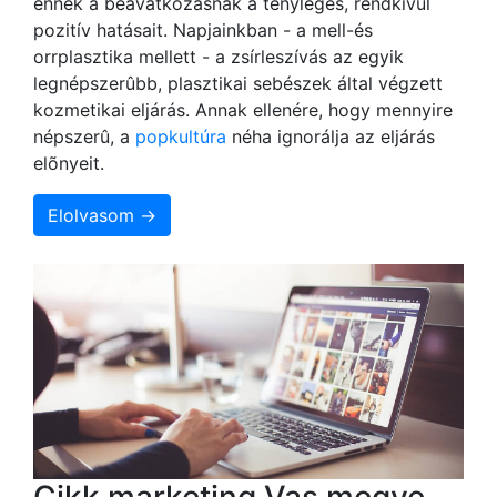
ennek a beavatkozásnak a tényleges, rendkívül
pozitív hatásait. Napjainkban - a mell-és
orrplasztika mellett - a zsírleszívás az egyik
legnépszerûbb, plasztikai sebészek által végzett
kozmetikai eljárás. Annak ellenére, hogy mennyire
népszerû, a
popkultúra
néha ignorálja az eljárás
elõnyeit.
Elolvasom →
Cikk marketing Vas megye