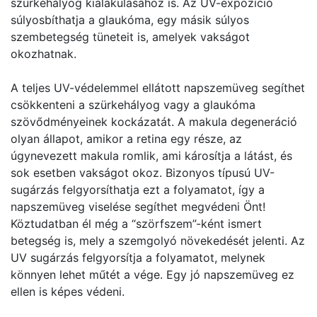
szürkehályog kialakulásához is. Az UV-expozíció
súlyosbíthatja a glaukóma, egy másik súlyos
szembetegség tüneteit is, amelyek vakságot
okozhatnak.
A teljes UV-védelemmel ellátott napszemüveg segíthet
csökkenteni a szürkehályog vagy a glaukóma
szövődményeinek kockázatát. A makula degeneráció
olyan állapot, amikor a retina egy része, az
úgynevezett makula romlik, ami károsítja a látást, és
sok esetben vakságot okoz. Bizonyos típusú UV-
sugárzás felgyorsíthatja ezt a folyamatot, így a
napszemüveg viselése segíthet megvédeni Önt!
Köztudatban él még a “szörfszem”-ként ismert
betegség is, mely a szemgolyó növekedését jelenti. Az
UV sugárzás felgyorsítja a folyamatot, melynek
könnyen lehet műtét a vége. Egy jó napszemüveg ez
ellen is képes védeni.