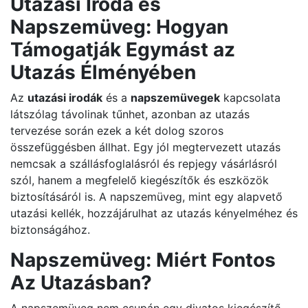
Utazási Iroda és
Napszemüveg: Hogyan
Támogatják Egymást az
Utazás Élményében
Az
utazási irodák
és a
napszemüvegek
kapcsolata
látszólag távolinak tűnhet, azonban az utazás
tervezése során ezek a két dolog szoros
összefüggésben állhat. Egy jól megtervezett utazás
nemcsak a szállásfoglalásról és repjegy vásárlásról
szól, hanem a megfelelő kiegészítők és eszközök
biztosításáról is. A napszemüveg, mint egy alapvető
utazási kellék, hozzájárulhat az utazás kényelméhez és
biztonságához.
Napszemüveg: Miért Fontos
Az Utazásban?