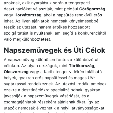
azoknak, akik nyaralásuk során a tengerparti
desztinációkat választják, mint például
Görögország
vagy
Horvátország
, ahol a napsütés rendkívül erős
lehet. Az ilyen ajánlatok nemcsak kényelmesebbé
teszik az utazást, hanem értékes hozzáadott
szolgáltatást is nyújtanak, ami segíti a konkurenciától
való megkülönböztetést.
Napszemüvegek és Úti Célok
A napszemüveg különösen fontos a különböző úti
célokon. Az olyan országok, mint
Törökország
,
Olaszország
vagy a Karib-tenger vidékén található
helyek, gyakran erős napsütéssel és magas UV-
sugárzással rendelkeznek. Az utazási irodák, amelyek
ezekre a desztinációkra specializálódnak, gyakran
javasolják a napszemüvegek vásárlását, és a
csomagajánlatok részeként ajánlanak őket. Így az
utazók nemcsak élvezhetik a helyi látványosságokat,