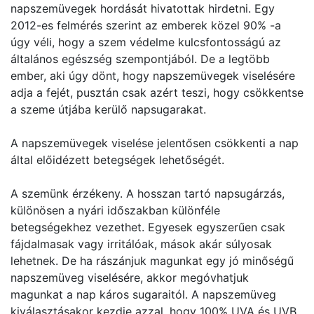
napszemüvegek hordását hivatottak hirdetni. Egy
2012-es felmérés szerint az emberek közel 90% -a
úgy véli, hogy a szem védelme kulcsfontosságú az
általános egészség szempontjából. De a legtöbb
ember, aki úgy dönt, hogy napszemüvegek viselésére
adja a fejét, pusztán csak azért teszi, hogy csökkentse
a szeme útjába kerülő napsugarakat.
A napszemüvegek viselése jelentősen csökkenti a nap
által előidézett betegségek lehetőségét.
A szemünk érzékeny. A hosszan tartó napsugárzás,
különösen a nyári időszakban különféle
betegségekhez vezethet. Egyesek egyszerűen csak
fájdalmasak vagy irritálóak, mások akár súlyosak
lehetnek. De ha rászánjuk magunkat egy jó minőségű
napszemüveg viselésére, akkor megóvhatjuk
magunkat a nap káros sugaraitól. A napszemüveg
kiválasztásakor kezdje azzal, hogy 100% UVA és UVB