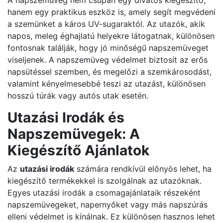
A napszemüveg nem csupán egy divatos kiegészítő,
hanem egy praktikus eszköz is, amely segít megvédeni
a szemünket a káros UV-sugaraktól. Az utazók, akik
napos, meleg éghajlatú helyekre látogatnak, különösen
fontosnak találják, hogy jó minőségű napszemüveget
viseljenek. A napszemüveg védelmet biztosít az erős
napsütéssel szemben, és megelőzi a szemkárosodást,
valamint kényelmesebbé teszi az utazást, különösen
hosszú túrák vagy autós utak esetén.
Utazási Irodák és
Napszemüvegek: A
Kiegészítő Ajánlatok
Az
utazási irodák
számára rendkívül előnyös lehet, ha
kiegészítő termékekkel is szolgálnak az utazóknak.
Egyes utazási irodák a csomagajánlataik részeként
napszemüvegeket, napernyőket vagy más napszúrás
elleni védelmet is kínálnak. Ez különösen hasznos lehet