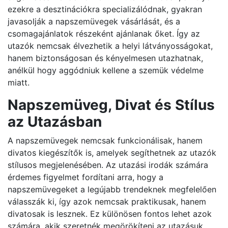
ezekre a desztinációkra specializálódnak, gyakran
javasolják a napszemüvegek vásárlását, és a
csomagajánlatok részeként ajánlanak őket. Így az
utazók nemcsak élvezhetik a helyi látványosságokat,
hanem biztonságosan és kényelmesen utazhatnak,
anélkül hogy aggódniuk kellene a szemük védelme
miatt.
Napszemüveg, Divat és Stílus
az Utazásban
A napszemüvegek nemcsak funkcionálisak, hanem
divatos kiegészítők is, amelyek segíthetnek az utazók
stílusos megjelenésében. Az utazási irodák számára
érdemes figyelmet fordítani arra, hogy a
napszemüvegeket a legújabb trendeknek megfelelően
válasszák ki, így azok nemcsak praktikusak, hanem
divatosak is lesznek. Ez különösen fontos lehet azok
számára, akik szeretnék megörökíteni az utazásuk