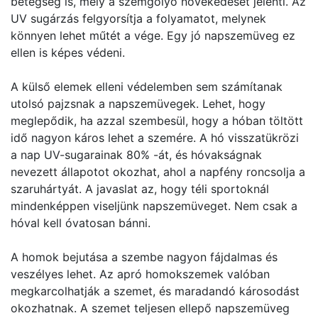
betegség is, mely a szemgolyó növekedését jelenti. Az
UV sugárzás felgyorsítja a folyamatot, melynek
könnyen lehet műtét a vége. Egy jó napszemüveg ez
ellen is képes védeni.
A külső elemek elleni védelemben sem számítanak
utolsó pajzsnak a napszemüvegek. Lehet, hogy
meglepődik, ha azzal szembesül, hogy a hóban töltött
idő nagyon káros lehet a szemére. A hó visszatükrözi
a nap UV-sugarainak 80% -át, és hóvakságnak
nevezett állapotot okozhat, ahol a napfény roncsolja a
szaruhártyát. A javaslat az, hogy téli sportoknál
mindenképpen viseljünk napszemüveget. Nem csak a
hóval kell óvatosan bánni.
A homok bejutása a szembe nagyon fájdalmas és
veszélyes lehet. Az apró homokszemek valóban
megkarcolhatják a szemet, és maradandó károsodást
okozhatnak. A szemet teljesen ellepő napszemüveg