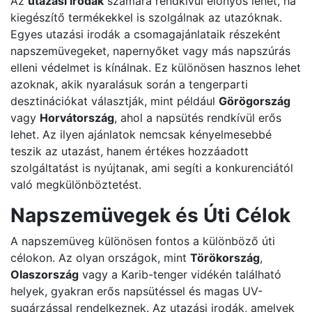
Az
utazási irodák
számára rendkívül előnyös lehet, ha
kiegészítő termékekkel is szolgálnak az utazóknak.
Egyes utazási irodák a csomagajánlataik részeként
napszemüvegeket, napernyőket vagy más napszúrás
elleni védelmet is kínálnak. Ez különösen hasznos lehet
azoknak, akik nyaralásuk során a tengerparti
desztinációkat választják, mint például
Görögország
vagy
Horvátország
, ahol a napsütés rendkívül erős
lehet. Az ilyen ajánlatok nemcsak kényelmesebbé
teszik az utazást, hanem értékes hozzáadott
szolgáltatást is nyújtanak, ami segíti a konkurenciától
való megkülönböztetést.
Napszemüvegek és Úti Célok
A napszemüveg különösen fontos a különböző úti
célokon. Az olyan országok, mint
Törökország
,
Olaszország
vagy a Karib-tenger vidékén található
helyek, gyakran erős napsütéssel és magas UV-
sugárzással rendelkeznek. Az utazási irodák, amelyek