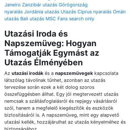
Janeiro
Zanzibár utazás
Görögország
nyaralás
Jordánia utazás
Utazás
Ciprus nyaralás
Omán
utazás
Bali utazás
MSC
Fans search only
Utazási Iroda és
Napszemüveg: Hogyan
Támogatják Egymást az
Utazás Élményében
Az
utazási irodák
és a
napszemüvegek
kapcsolata
látszólag távolinak tűnhet, azonban az utazás
tervezése során ezek a két dolog szoros
összefüggésben állhat. Egy jól megtervezett utazás
nemcsak a szállásfoglalásról és repjegy vásárlásról
szól, hanem a megfelelő kiegészítők és eszközök
biztosításáról is. A napszemüveg, mint egy alapvető
utazási kellék, hozzájárulhat az utazás kényelméhez és
biztonságához.