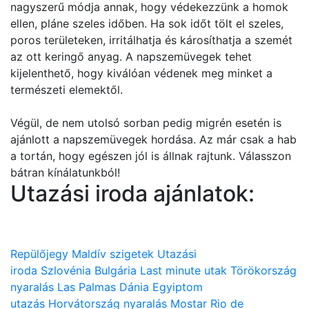
nagyszerű módja annak, hogy védekezzünk a homok
ellen, pláne szeles időben. Ha sok időt tölt el szeles,
poros területeken, irritálhatja és károsíthatja a szemét
az ott keringő anyag. A napszemüvegek tehet
kijelenthető, hogy kiválóan védenek meg minket a
természeti elemektől.
Végül, de nem utolsó sorban pedig migrén esetén is
ajánlott a napszemüvegek hordása. Az már csak a hab
a tortán, hogy egészen jól is állnak rajtunk. Válasszon
bátran kínálatunkból!
Utazási iroda ajánlatok:
Repülőjegy
Maldív szigetek
Utazási
iroda
Szlovénia
Bulgária
Last minute utak
Törökország
nyaralás
Las Palmas
Dánia
Egyiptom
utazás
Horvátország nyaralás
Mostar
Rio de