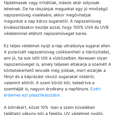
fájdalmasak vagy irritálóak, mások akár súlyosak
lehetnek. De ha rászánjuk magunkat egy jó minőségű
napszemüveg viselésére, akkor megóvhatjuk
magunkat a nap káros sugaraitól. A napszemüveg
kiválasztásakor kezdje azzal, hogy 100% UVA és UVB
védelemmel ellátott napszemüveget keres.
Ez teljes védelmet nyújt a nap ultraibolya sugarai ellen.
A polarizált napszemüveg csökkentheti a tükröződést,
ami jó, ha sok időt tölt a vízközelben. Keressen olyan
napszemüveget is, amely teljesen eltakarja a szemét! A
körbetekerhető lencsék még jobbak, mert elzárják a
fényt és a káprázást okozó sugarakat oldalról,
valamint elölről. A szem körüli bőr, beleértve a
szemhéját is, nagyon érzékeny a napfényre.
Ezért
érdemes ezt plasztikásztatni.
A bőrrákért, közel 10% -ban a szem közelében
található vékony bőr a felelős. UV védelmet nyújtó,