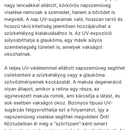
nagy lencsékkel ellátott, körkörös napszemüveg
viselése nemcsak a szemedet, hanem a bőrödet is
megvédi. A nap UV-sugarainak való, hosszan tartó és
hosszú távú kitettség jelentősen hozzájárulhat a
szürkehályog kialakulásához is. Az UV-expozíció
súlyosbíthatja a glaukóma, egy másik súlyos
szembetegség tüneteit is, amelyek vakságot
okozhatnak.
A teljes UV-védelemmel ellátott napszemüveg segíthet
csökkenteni a szürkehályog vagy a glaukóma
szövődményeinek kockázatát. A makula degeneráció
olyan állapot, amikor a retina egy része, az
úgynevezett makula romlik, ami károsítja a látást, és
sok esetben vakságot okoz. Bizonyos típusú UV-
sugárzás felgyorsíthatja ezt a folyamatot, így a
napszemüveg viselése segíthet megvédeni Önt!
Köztudatban él még a “szörfszem”-ként ismert