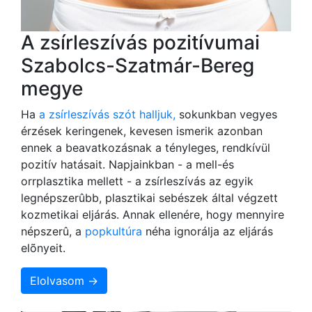
A zsírleszívás pozitívumai
Szabolcs-Szatmár-Bereg
megye
Ha
a zsírleszívás szót halljuk,
sokunkban vegyes
érzések keringenek, kevesen ismerik azonban
ennek a beavatkozásnak a tényleges, rendkívül
pozitív hatásait. Napjainkban - a mell-és
orrplasztika mellett - a zsírleszívás az egyik
legnépszerûbb, plasztikai sebészek által végzett
kozmetikai eljárás. Annak ellenére, hogy mennyire
népszerû, a
popkultúra
néha ignorálja az eljárás
elõnyeit.
Elolvasom →