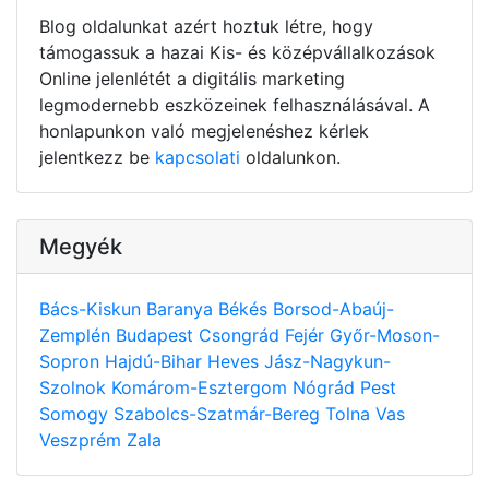
Blog oldalunkat azért hoztuk létre, hogy
támogassuk a hazai Kis- és középvállalkozások
Online jelenlétét a digitális marketing
legmodernebb eszközeinek felhasználásával. A
honlapunkon való megjelenéshez kérlek
jelentkezz be
kapcsolati
oldalunkon.
Megyék
Bács-Kiskun
Baranya
Békés
Borsod-Abaúj-
Zemplén
Budapest
Csongrád
Fejér
Győr-Moson-
Sopron
Hajdú-Bihar
Heves
Jász-Nagykun-
Szolnok
Komárom-Esztergom
Nógrád
Pest
Somogy
Szabolcs-Szatmár-Bereg
Tolna
Vas
Veszprém
Zala