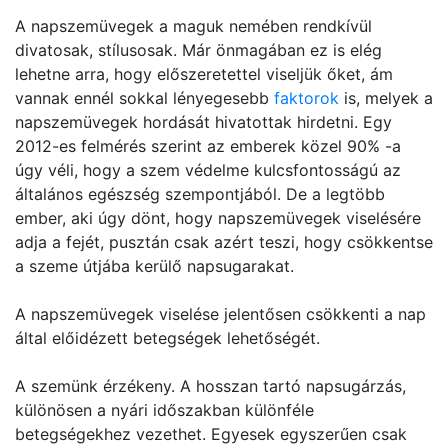
A napszemüvegek a maguk nemében rendkívül
divatosak, stílusosak. Már önmagában ez is elég
lehetne arra, hogy előszeretettel viseljük őket, ám
vannak ennél sokkal lényegesebb
faktorok
is, melyek a
napszemüvegek hordását hivatottak hirdetni. Egy
2012-es felmérés szerint az emberek közel 90% -a
úgy véli, hogy a szem védelme kulcsfontosságú az
általános egészség szempontjából. De a legtöbb
ember, aki úgy dönt, hogy napszemüvegek viselésére
adja a fejét, pusztán csak azért teszi, hogy csökkentse
a szeme útjába kerülő napsugarakat.
A napszemüvegek viselése jelentősen csökkenti a nap
által előidézett betegségek lehetőségét.
A szemünk érzékeny. A hosszan tartó napsugárzás,
különösen a nyári időszakban különféle
betegségekhez vezethet. Egyesek egyszerűen csak