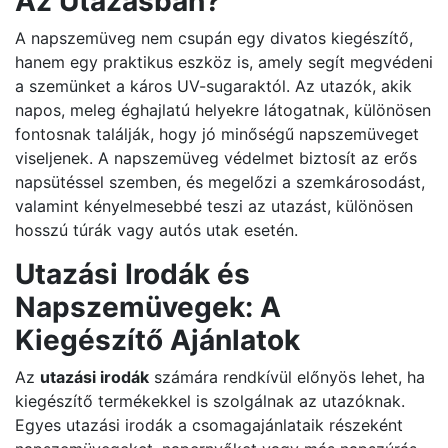
Az Utazásban?
A napszemüveg nem csupán egy divatos kiegészítő,
hanem egy praktikus eszköz is, amely segít megvédeni
a szemünket a káros UV-sugaraktól. Az utazók, akik
napos, meleg éghajlatú helyekre látogatnak, különösen
fontosnak találják, hogy jó minőségű napszemüveget
viseljenek. A napszemüveg védelmet biztosít az erős
napsütéssel szemben, és megelőzi a szemkárosodást,
valamint kényelmesebbé teszi az utazást, különösen
hosszú túrák vagy autós utak esetén.
Utazási Irodák és
Napszemüvegek: A
Kiegészítő Ajánlatok
Az
utazási irodák
számára rendkívül előnyös lehet, ha
kiegészítő termékekkel is szolgálnak az utazóknak.
Egyes utazási irodák a csomagajánlataik részeként