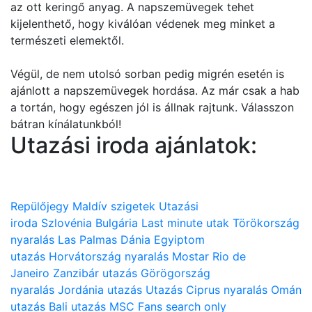
az ott keringő anyag. A napszemüvegek tehet
kijelenthető, hogy kiválóan védenek meg minket a
természeti elemektől.
Végül, de nem utolsó sorban pedig migrén esetén is
ajánlott a napszemüvegek hordása. Az már csak a hab
a tortán, hogy egészen jól is állnak rajtunk. Válasszon
bátran kínálatunkból!
Utazási iroda ajánlatok:
Repülőjegy
Maldív szigetek
Utazási
iroda
Szlovénia
Bulgária
Last minute utak
Törökország
nyaralás
Las Palmas
Dánia
Egyiptom
utazás
Horvátország nyaralás
Mostar
Rio de
Janeiro
Zanzibár utazás
Görögország
nyaralás
Jordánia utazás
Utazás
Ciprus nyaralás
Omán
utazás
Bali utazás
MSC
Fans search only