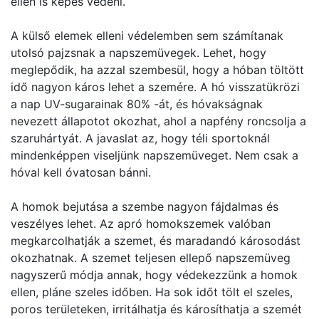
ellen is képes védeni.
A külső elemek elleni védelemben sem számítanak
utolsó pajzsnak a napszemüvegek. Lehet, hogy
meglepődik, ha azzal szembesül, hogy a hóban töltött
idő nagyon káros lehet a szemére. A hó visszatükrözi
a nap UV-sugarainak 80% -át, és hóvakságnak
nevezett állapotot okozhat, ahol a napfény roncsolja a
szaruhártyát. A javaslat az, hogy téli sportoknál
mindenképpen viseljünk napszemüveget. Nem csak a
hóval kell óvatosan bánni.
A homok bejutása a szembe nagyon fájdalmas és
veszélyes lehet. Az apró homokszemek valóban
megkarcolhatják a szemet, és maradandó károsodást
okozhatnak. A szemet teljesen ellepő napszemüveg
nagyszerű módja annak, hogy védekezzünk a homok
ellen, pláne szeles időben. Ha sok időt tölt el szeles,
poros területeken, irritálhatja és károsíthatja a szemét