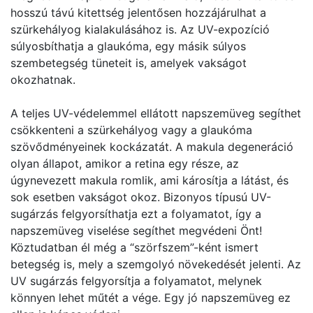
hosszú távú kitettség jelentősen hozzájárulhat a
szürkehályog kialakulásához is. Az UV-expozíció
súlyosbíthatja a glaukóma, egy másik súlyos
szembetegség tüneteit is, amelyek vakságot
okozhatnak.
A teljes UV-védelemmel ellátott napszemüveg segíthet
csökkenteni a szürkehályog vagy a glaukóma
szövődményeinek kockázatát. A makula degeneráció
olyan állapot, amikor a retina egy része, az
úgynevezett makula romlik, ami károsítja a látást, és
sok esetben vakságot okoz. Bizonyos típusú UV-
sugárzás felgyorsíthatja ezt a folyamatot, így a
napszemüveg viselése segíthet megvédeni Önt!
Köztudatban él még a “szörfszem”-ként ismert
betegség is, mely a szemgolyó növekedését jelenti. Az
UV sugárzás felgyorsítja a folyamatot, melynek
könnyen lehet műtét a vége. Egy jó napszemüveg ez