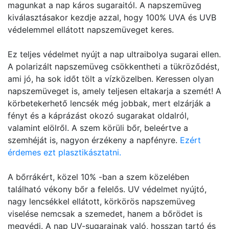
magunkat a nap káros sugaraitól. A napszemüveg
kiválasztásakor kezdje azzal, hogy 100% UVA és UVB
védelemmel ellátott napszemüveget keres.
Ez teljes védelmet nyújt a nap ultraibolya sugarai ellen.
A polarizált napszemüveg csökkentheti a tükröződést,
ami jó, ha sok időt tölt a vízközelben. Keressen olyan
napszemüveget is, amely teljesen eltakarja a szemét! A
körbetekerhető lencsék még jobbak, mert elzárják a
fényt és a káprázást okozó sugarakat oldalról,
valamint elölről. A szem körüli bőr, beleértve a
szemhéját is, nagyon érzékeny a napfényre.
Ezért
érdemes ezt plasztikásztatni.
A bőrrákért, közel 10% -ban a szem közelében
található vékony bőr a felelős. UV védelmet nyújtó,
nagy lencsékkel ellátott, körkörös napszemüveg
viselése nemcsak a szemedet, hanem a bőrödet is
megvédi. A nap UV-sugarainak való, hosszan tartó és