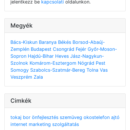
jelentkezz be
kapcsolati
oldalunkon.
Megyék
Bács-Kiskun
Baranya
Békés
Borsod-Abaúj-
Zemplén
Budapest
Csongrád
Fejér
Győr-Moson-
Sopron
Hajdú-Bihar
Heves
Jász-Nagykun-
Szolnok
Komárom-Esztergom
Nógrád
Pest
Somogy
Szabolcs-Szatmár-Bereg
Tolna
Vas
Veszprém
Zala
Cimkék
tokaj
bor
önfejlesztés
szemüveg
okostelefon
ajtó
internet
marketing
szolgáltatás