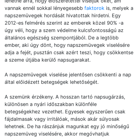
lehetne arra, hogy előszeretettel viseljük őket, ám
vannak ennél sokkal lényegesebb
faktorok
is, melyek a
napszemüvegek hordását hivatottak hirdetni. Egy
2012-es felmérés szerint az emberek közel 90% -a
úgy véli, hogy a szem védelme kulcsfontosságú az
általános egészség szempontjából. De a legtöbb
ember, aki úgy dönt, hogy napszemüvegek viselésére
adja a fejét, pusztán csak azért teszi, hogy csökkentse
a szeme útjába kerülő napsugarakat.
A napszemüvegek viselése jelentősen csökkenti a nap
által előidézett betegségek lehetőségét.
A szemünk érzékeny. A hosszan tartó napsugárzás,
különösen a nyári időszakban különféle
betegségekhez vezethet. Egyesek egyszerűen csak
fájdalmasak vagy irritálóak, mások akár súlyosak
lehetnek. De ha rászánjuk magunkat egy jó minőségű
napszemüveg viselésére, akkor megóvhatjuk