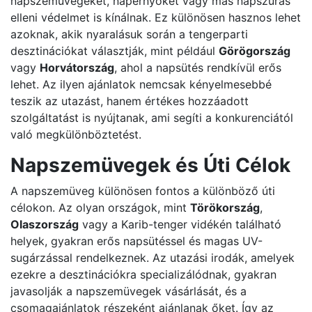
napszemüvegeket, napernyőket vagy más napszúrás
elleni védelmet is kínálnak. Ez különösen hasznos lehet
azoknak, akik nyaralásuk során a tengerparti
desztinációkat választják, mint például
Görögország
vagy
Horvátország
, ahol a napsütés rendkívül erős
lehet. Az ilyen ajánlatok nemcsak kényelmesebbé
teszik az utazást, hanem értékes hozzáadott
szolgáltatást is nyújtanak, ami segíti a konkurenciától
való megkülönböztetést.
Napszemüvegek és Úti Célok
A napszemüveg különösen fontos a különböző úti
célokon. Az olyan országok, mint
Törökország
,
Olaszország
vagy a Karib-tenger vidékén található
helyek, gyakran erős napsütéssel és magas UV-
sugárzással rendelkeznek. Az utazási irodák, amelyek
ezekre a desztinációkra specializálódnak, gyakran
javasolják a napszemüvegek vásárlását, és a
csomagajánlatok részeként ajánlanak őket. Így az