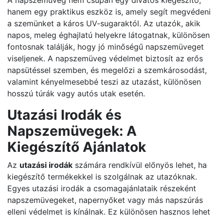
A napszemüveg nem csupán egy divatos kiegészítő,
hanem egy praktikus eszköz is, amely segít megvédeni
a szemünket a káros UV-sugaraktól. Az utazók, akik
napos, meleg éghajlatú helyekre látogatnak, különösen
fontosnak találják, hogy jó minőségű napszemüveget
viseljenek. A napszemüveg védelmet biztosít az erős
napsütéssel szemben, és megelőzi a szemkárosodást,
valamint kényelmesebbé teszi az utazást, különösen
hosszú túrák vagy autós utak esetén.
Utazási Irodák és
Napszemüvegek: A
Kiegészítő Ajánlatok
Az
utazási irodák
számára rendkívül előnyös lehet, ha
kiegészítő termékekkel is szolgálnak az utazóknak.
Egyes utazási irodák a csomagajánlataik részeként
napszemüvegeket, napernyőket vagy más napszúrás
elleni védelmet is kínálnak. Ez különösen hasznos lehet