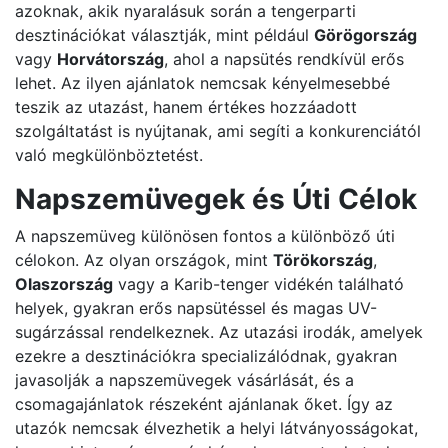
azoknak, akik nyaralásuk során a tengerparti
desztinációkat választják, mint például
Görögország
vagy
Horvátország
, ahol a napsütés rendkívül erős
lehet. Az ilyen ajánlatok nemcsak kényelmesebbé
teszik az utazást, hanem értékes hozzáadott
szolgáltatást is nyújtanak, ami segíti a konkurenciától
való megkülönböztetést.
Napszemüvegek és Úti Célok
A napszemüveg különösen fontos a különböző úti
célokon. Az olyan országok, mint
Törökország
,
Olaszország
vagy a Karib-tenger vidékén található
helyek, gyakran erős napsütéssel és magas UV-
sugárzással rendelkeznek. Az utazási irodák, amelyek
ezekre a desztinációkra specializálódnak, gyakran
javasolják a napszemüvegek vásárlását, és a
csomagajánlatok részeként ajánlanak őket. Így az
utazók nemcsak élvezhetik a helyi látványosságokat,