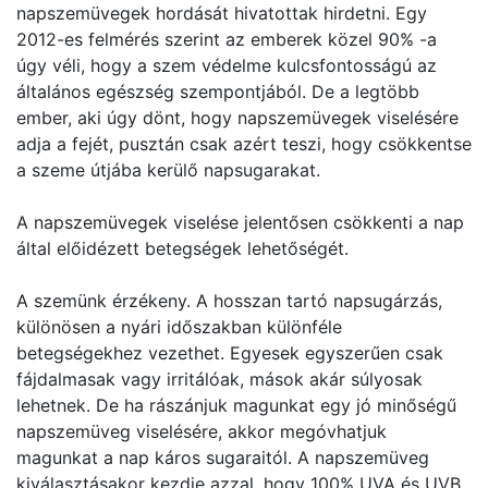
napszemüvegek hordását hivatottak hirdetni. Egy
2012-es felmérés szerint az emberek közel 90% -a
úgy véli, hogy a szem védelme kulcsfontosságú az
általános egészség szempontjából. De a legtöbb
ember, aki úgy dönt, hogy napszemüvegek viselésére
adja a fejét, pusztán csak azért teszi, hogy csökkentse
a szeme útjába kerülő napsugarakat.
A napszemüvegek viselése jelentősen csökkenti a nap
által előidézett betegségek lehetőségét.
A szemünk érzékeny. A hosszan tartó napsugárzás,
különösen a nyári időszakban különféle
betegségekhez vezethet. Egyesek egyszerűen csak
fájdalmasak vagy irritálóak, mások akár súlyosak
lehetnek. De ha rászánjuk magunkat egy jó minőségű
napszemüveg viselésére, akkor megóvhatjuk
magunkat a nap káros sugaraitól. A napszemüveg
kiválasztásakor kezdje azzal, hogy 100% UVA és UVB