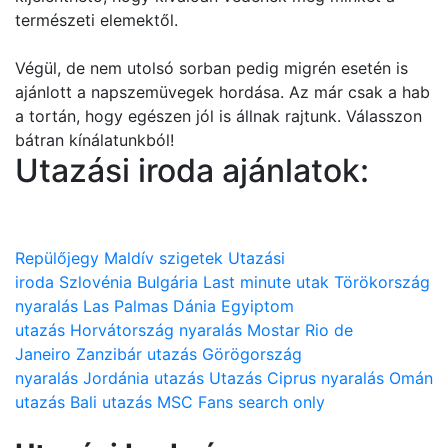
természeti elemektől.
Végül, de nem utolsó sorban pedig migrén esetén is
ajánlott a napszemüvegek hordása. Az már csak a hab
a tortán, hogy egészen jól is állnak rajtunk. Válasszon
bátran kínálatunkból!
Utazási iroda ajánlatok:
Repülőjegy
Maldív szigetek
Utazási
iroda
Szlovénia
Bulgária
Last minute utak
Törökország
nyaralás
Las Palmas
Dánia
Egyiptom
utazás
Horvátország nyaralás
Mostar
Rio de
Janeiro
Zanzibár utazás
Görögország
nyaralás
Jordánia utazás
Utazás
Ciprus nyaralás
Omán
utazás
Bali utazás
MSC
Fans search only