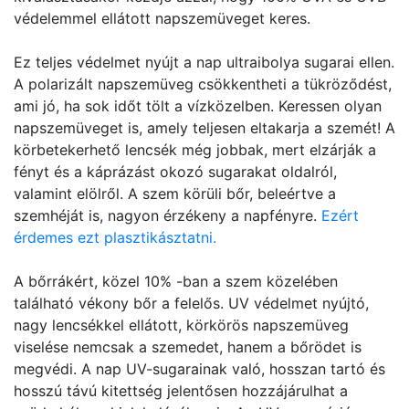
védelemmel ellátott napszemüveget keres.
Ez teljes védelmet nyújt a nap ultraibolya sugarai ellen.
A polarizált napszemüveg csökkentheti a tükröződést,
ami jó, ha sok időt tölt a vízközelben. Keressen olyan
napszemüveget is, amely teljesen eltakarja a szemét! A
körbetekerhető lencsék még jobbak, mert elzárják a
fényt és a káprázást okozó sugarakat oldalról,
valamint elölről. A szem körüli bőr, beleértve a
szemhéját is, nagyon érzékeny a napfényre.
Ezért
érdemes ezt plasztikásztatni.
A bőrrákért, közel 10% -ban a szem közelében
található vékony bőr a felelős. UV védelmet nyújtó,
nagy lencsékkel ellátott, körkörös napszemüveg
viselése nemcsak a szemedet, hanem a bőrödet is
megvédi. A nap UV-sugarainak való, hosszan tartó és
hosszú távú kitettség jelentősen hozzájárulhat a