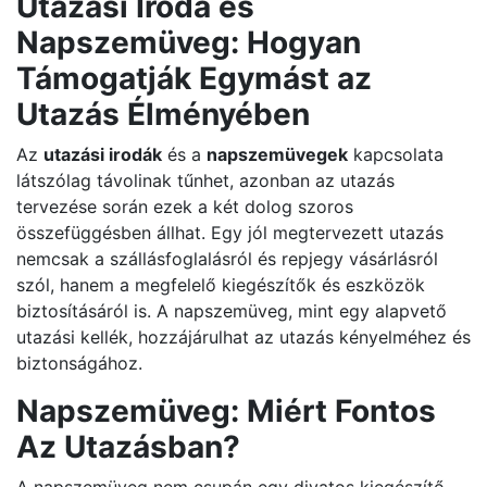
Utazási Iroda és
Napszemüveg: Hogyan
Támogatják Egymást az
Utazás Élményében
Az
utazási irodák
és a
napszemüvegek
kapcsolata
látszólag távolinak tűnhet, azonban az utazás
tervezése során ezek a két dolog szoros
összefüggésben állhat. Egy jól megtervezett utazás
nemcsak a szállásfoglalásról és repjegy vásárlásról
szól, hanem a megfelelő kiegészítők és eszközök
biztosításáról is. A napszemüveg, mint egy alapvető
utazási kellék, hozzájárulhat az utazás kényelméhez és
biztonságához.
Napszemüveg: Miért Fontos
Az Utazásban?