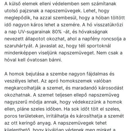
A külső elemek elleni védelemben sem számítanak
utolsó pajzsnak a napszemüvegek. Lehet, hogy
meglepődik, ha azzal szembesül, hogy a hóban töltött
idő nagyon káros lehet a szemére. A hó visszatükrözi
a nap UV-sugarainak 80% -át, és hóvakságnak
nevezett állapotot okozhat, ahol a napfény roncsolja a
szaruhártyát. A javaslat az, hogy téli sportoknál
mindenképpen viseljünk napszemüveget. Nem csak a
hóval kell óvatosan bánni.
A homok bejutása a szembe nagyon fájdalmas és
veszélyes lehet. Az apró homokszemek valóban
megkarcolhatják a szemet, és maradandó károsodást
okozhatnak. A szemet teljesen ellepő napszemüveg
nagyszerű módja annak, hogy védekezzünk a homok
ellen, pláne szeles időben. Ha sok időt tölt el szeles,
poros területeken, irritálhatja és károsíthatja a szemét
az ott keringő anyag. A napszemüvegek tehet
kijelenthető, hogy kiválóan védenek meg minket a