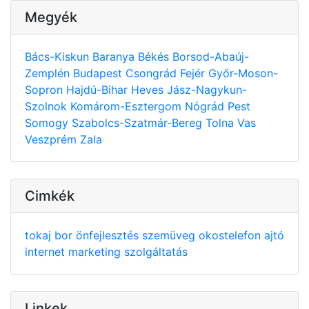
Megyék
Bács-Kiskun
Baranya
Békés
Borsod-Abaúj-
Zemplén
Budapest
Csongrád
Fejér
Győr-Moson-
Sopron
Hajdú-Bihar
Heves
Jász-Nagykun-
Szolnok
Komárom-Esztergom
Nógrád
Pest
Somogy
Szabolcs-Szatmár-Bereg
Tolna
Vas
Veszprém
Zala
Cimkék
tokaj
bor
önfejlesztés
szemüveg
okostelefon
ajtó
internet
marketing
szolgáltatás
Linkek