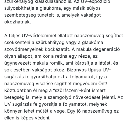
szürkehályog kialakulásához is. Az UV-expozíció
súlyosbíthatja a glaukóma, egy másik súlyos
szembetegség tüneteit is, amelyek vakságot
okozhatnak.
A teljes UV-védelemmel ellátott napszemüveg segíthet
csökkenteni a szürkehályog vagy a glaukóma
szövődményeinek kockázatát. A makula degeneráció
olyan állapot, amikor a retina egy része, az
úgynevezett makula romlik, ami károsítja a látást, és
sok esetben vakságot okoz. Bizonyos típusú UV-
sugárzás felgyorsíthatja ezt a folyamatot, így a
napszemüveg viselése segíthet megvédeni Önt!
Köztudatban él még a “szörfszem”-ként ismert
betegség is, mely a szemgolyó növekedését jelenti. Az
UV sugárzás felgyorsítja a folyamatot, melynek
könnyen lehet műtét a vége. Egy jó napszemüveg ez
ellen is képes védeni.