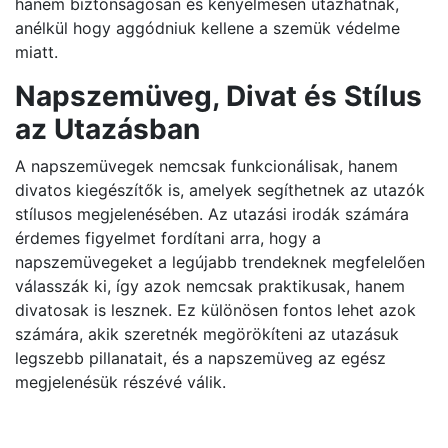
hanem biztonságosan és kényelmesen utazhatnak,
anélkül hogy aggódniuk kellene a szemük védelme
miatt.
Napszemüveg, Divat és Stílus
az Utazásban
A napszemüvegek nemcsak funkcionálisak, hanem
divatos kiegészítők is, amelyek segíthetnek az utazók
stílusos megjelenésében. Az utazási irodák számára
érdemes figyelmet fordítani arra, hogy a
napszemüvegeket a legújabb trendeknek megfelelően
válasszák ki, így azok nemcsak praktikusak, hanem
divatosak is lesznek. Ez különösen fontos lehet azok
számára, akik szeretnék megörökíteni az utazásuk
legszebb pillanatait, és a napszemüveg az egész
megjelenésük részévé válik.