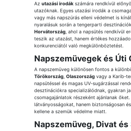
Az
utazási irodák
számára rendkívül előnyös
utazóknak. Egyes utazási irodák a csomag
vagy más napszúrás elleni védelmet is kíná
nyaralásuk során a tengerparti desztinációk
Horvátország
, ahol a napsütés rendkívül 
teszik az utazást, hanem értékes hozzáadott
konkurenciától való megkülönböztetést.
Napszemüvegek és Úti 
A napszemüveg különösen fontos a különbö
Törökország
,
Olaszország
vagy a Karib-te
napsütéssel és magas UV-sugárzással rende
desztinációkra specializálódnak, gyakran j
csomagajánlatok részeként ajánlanak őket. 
látványosságokat, hanem biztonságosan és
kellene a szemük védelme miatt.
Napszemüveg, Divat és 