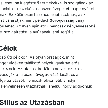
 lehet, ha kiegészítő termékekkel is szolgálnak az
ajánlataik részeként napszemüvegeket, napernyőket
lnak. Ez különösen hasznos lehet azoknak, akik
at választják, mint például
Görögország
vagy
erős lehet. Az ilyen ajánlatok nemcsak kényelmesebbé
 szolgáltatást is nyújtanak, ami segíti a
Célok
ző úti célokon. Az olyan országok, mint
nger vidékén található helyek, gyakran erős
lkeznek. Az utazási irodák, amelyek ezekre a
avasolják a napszemüvegek vásárlását, és a
Így az utazók nemcsak élvezhetik a helyi
 kényelmesen utazhatnak, anélkül hogy aggódniuk
Stílus az Utazásban