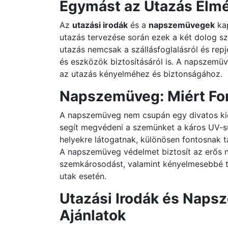
Egymást az Utazás Élm
Az
utazási irodák
és a
napszemüvegek
kap
utazás tervezése során ezek a két dolog sz
utazás nemcsak a szállásfoglalásról és rep
és eszközök biztosításáról is. A napszemüve
az utazás kényelméhez és biztonságához.
Napszemüveg: Miért Fo
A napszemüveg nem csupán egy divatos kie
segít megvédeni a szemünket a káros UV-su
helyekre látogatnak, különösen fontosnak t
A napszemüveg védelmet biztosít az erős 
szemkárosodást, valamint kényelmesebbé te
utak esetén.
Utazási Irodák és Naps
Ajánlatok