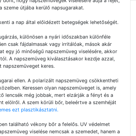
 dönt, hogy napszemüvegek viselésére adja a fejét,
 a szeme útjába kerülő napsugarakat.
nti a nap által előidézett betegségek lehetőségét.
gárzás, különösen a nyári időszakban különféle
n csak fájdalmasak vagy irritálóak, mások akár
at egy jó minőségű napszemüveg viselésére, akkor
ól. A napszemüveg kiválasztásakor kezdje azzal,
t napszemüveget keres.
sugarai ellen. A polarizált napszemüveg csökkentheti
ízközelben. Keressen olyan napszemüveget is, amely
tő lencsék még jobbak, mert elzárják a fényt és a
t elölről. A szem körüli bőr, beleértve a szemhéját
emes ezt plasztikásztatni.
en található vékony bőr a felelős. UV védelmet
s napszemüveg viselése nemcsak a szemedet, hanem a