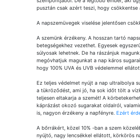
szempontjából. De a legtöbb ember, aki úgy
pusztán csak azért teszi, hogy csökkentse
A napszemüvegek viselése jelentősen csökke
A szemünk érzékeny. A hosszan tartó napsu
betegségekhez vezethet. Egyesek egyszerűe
súlyosak lehetnek. De ha rászánjuk magunk
megóvhatjuk magunkat a nap káros sugarait
hogy 100% UVA és UVB védelemmel ellátot
Ez teljes védelmet nyújt a nap ultraibolya 
a tükröződést, ami jó, ha sok időt tölt a v
teljesen eltakarja a szemét! A körbetekerhe
káprázást okozó sugarakat oldalról, valamin
is, nagyon érzékeny a napfényre.
Ezért érd
A bőrrákért, közel 10% -ban a szem közeléb
nyújtó, nagy lencsékkel ellátott, körkörö