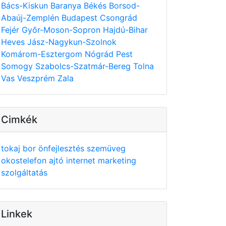
Bács-Kiskun
Baranya
Békés
Borsod-
Abaúj-Zemplén
Budapest
Csongrád
Fejér
Győr-Moson-Sopron
Hajdú-Bihar
Heves
Jász-Nagykun-Szolnok
Komárom-Esztergom
Nógrád
Pest
Somogy
Szabolcs-Szatmár-Bereg
Tolna
Vas
Veszprém
Zala
Cimkék
tokaj
bor
önfejlesztés
szemüveg
okostelefon
ajtó
internet
marketing
szolgáltatás
Linkek