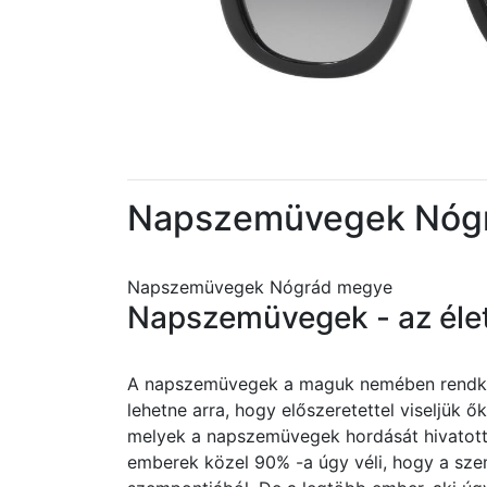
Napszemüvegek Nóg
Napszemüvegek Nógrád megye
Napszemüvegek - az éle
A napszemüvegek a maguk nemében rendkívü
lehetne arra, hogy előszeretettel viseljük
melyek a napszemüvegek hordását hivatotta
emberek közel 90% -a úgy véli, hogy a sz