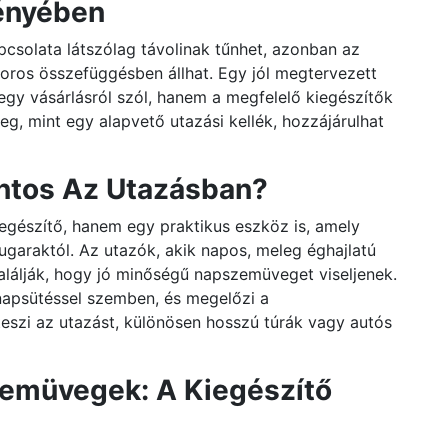
ényében
csolata látszólag távolinak tűnhet, azonban az
oros összefüggésben állhat. Egy jól megtervezett
jegy vásárlásról szól, hanem a megfelelő kiegészítők
g, mint egy alapvető utazási kellék, hozzájárulhat
ntos Az Utazásban?
gészítő, hanem egy praktikus eszköz is, amely
garaktól. Az utazók, akik napos, meleg éghajlatú
alálják, hogy jó minőségű napszemüveget viseljenek.
napsütéssel szemben, és megelőzi a
szi az utazást, különösen hosszú túrák vagy autós
zemüvegek: A Kiegészítő