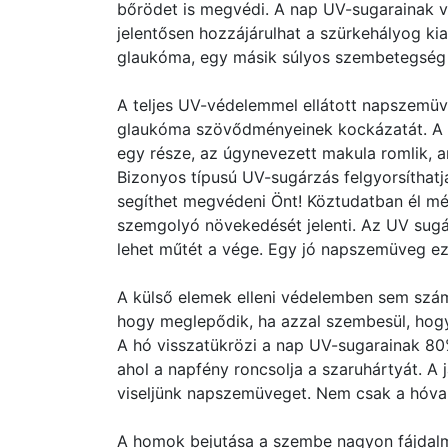
bőrödet is megvédi. A nap UV-sugarainak va
jelentősen hozzájárulhat a szürkehályog kia
glaukóma, egy másik súlyos szembetegség 
A teljes UV-védelemmel ellátott napszemüv
glaukóma szövődményeinek kockázatát. A ma
egy része, az úgynevezett makula romlik, am
Bizonyos típusú UV-sugárzás felgyorsíthatj
segíthet megvédeni Önt! Köztudatban él mé
szemgolyó növekedését jelenti. Az UV sugá
lehet műtét a vége. Egy jó napszemüveg ez 
A külső elemek elleni védelemben sem szá
hogy meglepődik, ha azzal szembesül, hogy
A hó visszatükrözi a nap UV-sugarainak 80
ahol a napfény roncsolja a szaruhártyát. A 
viseljünk napszemüveget. Nem csak a hóval
A homok bejutása a szembe nagyon fájdal