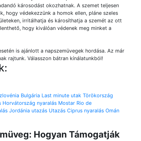
adandó károsodást okozhatnak. A szemet teljesen
, hogy védekezzünk a homok ellen, pláne szeles
ületeken, irritálhatja és károsíthatja a szemét az ott
lenthető, hogy kiválóan védenek meg minket a
esetén is ajánlott a napszemüvegek hordása. Az már
nak rajtunk. Válasszon bátran kínálatunkból!
k:
zlovénia
Bulgária
Last minute utak
Törökország
s
Horvátország nyaralás
Mostar
Rio de
lás
Jordánia utazás
Utazás
Ciprus nyaralás
Omán
zemüveg: Hogyan Támogatják