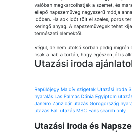
valóban megkarcolhatják a szemet, és mar
ellepő napszemüveg nagyszerű módja annak
időben. Ha sok időt tölt el szeles, poros ter
keringő anyag. A napszemüvegek tehet kije
természeti elemektől.
Végül, de nem utolsó sorban pedig migrén 
csak a hab a tortán, hogy egészen jól is áll
Utazási iroda ajánlato
Repülőjegy
Maldív szigetek
Utazási iroda
S
nyaralás
Las Palmas
Dánia
Egyiptom utazá
Janeiro
Zanzibár utazás
Görögország nyara
utazás
Bali utazás
MSC
Fans search only
Utazási Iroda és Naps