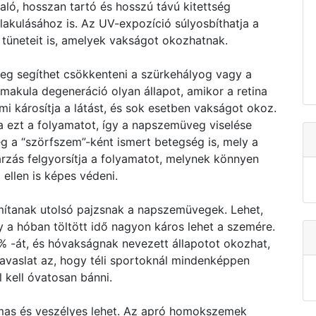
ló, hosszan tartó és hosszú távú kitettség
lakulásához is. Az UV-expozíció súlyosbíthatja a
tüneteit is, amelyek vakságot okozhatnak.
eg segíthet csökkenteni a szürkehályog vagy a
kula degeneráció olyan állapot, amikor a retina
i károsítja a látást, és sok esetben vakságot okoz.
a ezt a folyamatot, így a napszemüveg viselése
g a “szörfszem”-ként ismert betegség is, mely a
rzás felgyorsítja a folyamatot, melynek könnyen
ellen is képes védeni.
mítanak utolsó pajzsnak a napszemüvegek. Lehet,
 a hóban töltött idő nagyon káros lehet a szemére.
% -át, és hóvakságnak nevezett állapotot okozhat,
javaslat az, hogy téli sportoknál mindenképpen
 kell óvatosan bánni.
mas és veszélyes lehet. Az apró homokszemek