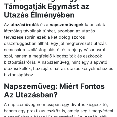
Támogatják Egymást az
Utazás Élményében
Az
utazási irodák
és a
napszemüvegek
kapcsolata
látszólag távolinak tűnhet, azonban az utazás
tervezése során ezek a két dolog szoros
összefüggésben állhat. Egy jól megtervezett utazás
nemcsak a szállásfoglalásról és repjegy vásárlásról
szól, hanem a megfelelő kiegészítők és eszközök
biztosításáról is. A napszemüveg, mint egy alapvető
utazási kellék, hozzájárulhat az utazás kényelméhez és
biztonságához.
Napszemüveg: Miért Fontos
Az Utazásban?
A napszemüveg nem csupán egy divatos kiegészítő,
hanem egy praktikus eszköz is, amely segít megvédeni