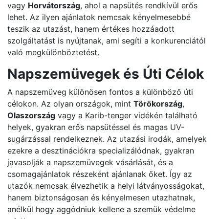
vagy
Horvátország
, ahol a napsütés rendkívül erős
lehet. Az ilyen ajánlatok nemcsak kényelmesebbé
teszik az utazást, hanem értékes hozzáadott
szolgáltatást is nyújtanak, ami segíti a konkurenciától
való megkülönböztetést.
Napszemüvegek és Úti Célok
A napszemüveg különösen fontos a különböző úti
célokon. Az olyan országok, mint
Törökország
,
Olaszország
vagy a Karib-tenger vidékén található
helyek, gyakran erős napsütéssel és magas UV-
sugárzással rendelkeznek. Az utazási irodák, amelyek
ezekre a desztinációkra specializálódnak, gyakran
javasolják a napszemüvegek vásárlását, és a
csomagajánlatok részeként ajánlanak őket. Így az
utazók nemcsak élvezhetik a helyi látványosságokat,
hanem biztonságosan és kényelmesen utazhatnak,
anélkül hogy aggódniuk kellene a szemük védelme