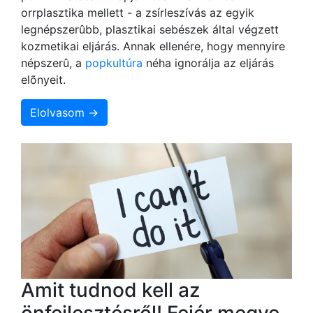
orrplasztika mellett - a zsírleszívás az egyik
legnépszerûbb, plasztikai sebészek által végzett
kozmetikai eljárás. Annak ellenére, hogy mennyire
népszerû, a
popkultúra
néha ignorálja az eljárás
elõnyeit.
Elolvasom →
Amit tudnod kell az
önfejlesztésről! Fejér megye