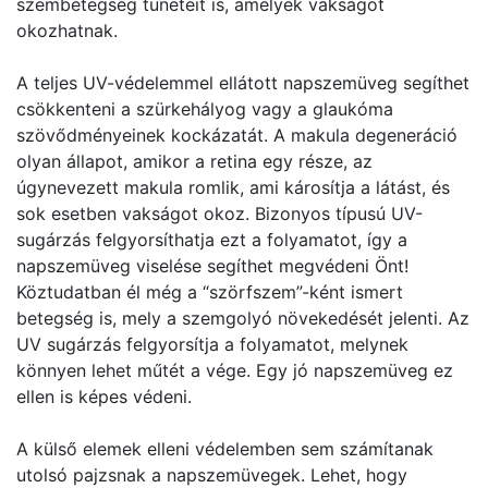
szembetegség tüneteit is, amelyek vakságot
okozhatnak.
A teljes UV-védelemmel ellátott napszemüveg segíthet
csökkenteni a szürkehályog vagy a glaukóma
szövődményeinek kockázatát. A makula degeneráció
olyan állapot, amikor a retina egy része, az
úgynevezett makula romlik, ami károsítja a látást, és
sok esetben vakságot okoz. Bizonyos típusú UV-
sugárzás felgyorsíthatja ezt a folyamatot, így a
napszemüveg viselése segíthet megvédeni Önt!
Köztudatban él még a “szörfszem”-ként ismert
betegség is, mely a szemgolyó növekedését jelenti. Az
UV sugárzás felgyorsítja a folyamatot, melynek
könnyen lehet műtét a vége. Egy jó napszemüveg ez
ellen is képes védeni.
A külső elemek elleni védelemben sem számítanak
utolsó pajzsnak a napszemüvegek. Lehet, hogy