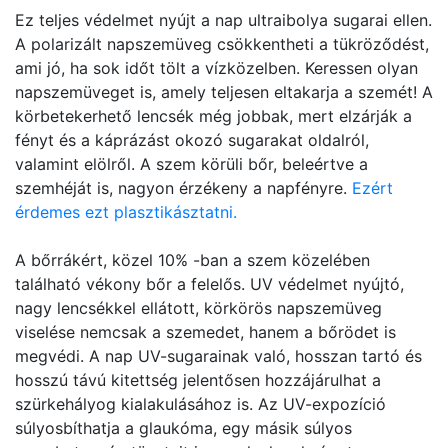
Ez teljes védelmet nyújt a nap ultraibolya sugarai ellen.
A polarizált napszemüveg csökkentheti a tükröződést,
ami jó, ha sok időt tölt a vízközelben. Keressen olyan
napszemüveget is, amely teljesen eltakarja a szemét! A
körbetekerhető lencsék még jobbak, mert elzárják a
fényt és a káprázást okozó sugarakat oldalról,
valamint elölről. A szem körüli bőr, beleértve a
szemhéját is, nagyon érzékeny a napfényre.
Ezért
érdemes ezt plasztikásztatni.
A bőrrákért, közel 10% -ban a szem közelében
található vékony bőr a felelős. UV védelmet nyújtó,
nagy lencsékkel ellátott, körkörös napszemüveg
viselése nemcsak a szemedet, hanem a bőrödet is
megvédi. A nap UV-sugarainak való, hosszan tartó és
hosszú távú kitettség jelentősen hozzájárulhat a
szürkehályog kialakulásához is. Az UV-expozíció
súlyosbíthatja a glaukóma, egy másik súlyos