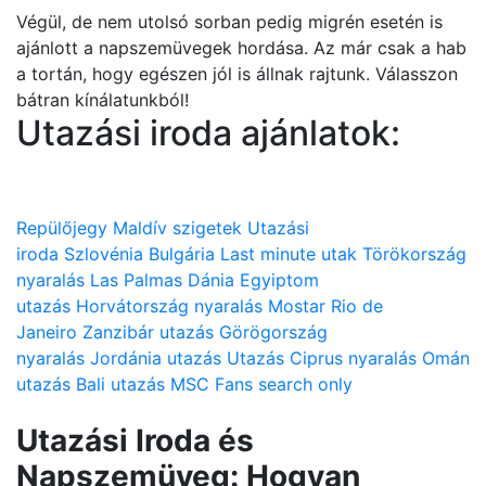
Végül, de nem utolsó sorban pedig migrén esetén is
ajánlott a napszemüvegek hordása. Az már csak a hab
a tortán, hogy egészen jól is állnak rajtunk. Válasszon
bátran kínálatunkból!
Utazási iroda ajánlatok:
Repülőjegy
Maldív szigetek
Utazási
iroda
Szlovénia
Bulgária
Last minute utak
Törökország
nyaralás
Las Palmas
Dánia
Egyiptom
utazás
Horvátország nyaralás
Mostar
Rio de
Janeiro
Zanzibár utazás
Görögország
nyaralás
Jordánia utazás
Utazás
Ciprus nyaralás
Omán
utazás
Bali utazás
MSC
Fans search only
Utazási Iroda és
Napszemüveg: Hogyan