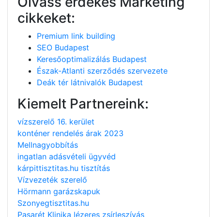
Olvass érdekes Marketing
cikkeket:
Premium link building
SEO Budapest
Keresőoptimalizálás Budapest
Észak-Atlanti szerződés szervezete
Deák tér látnivalók Budapest
Kiemelt Partnereink:
vízszerelő 16. kerület
konténer rendelés árak 2023
Mellnagyobbítás
ingatlan adásvételi ügyvéd
kárpittisztitas.hu tisztítás
Vízvezeték szerelő
Hörmann garázskapuk
Szonyegtisztitas.hu
Pasarét Klinika lézeres zsírleszívás