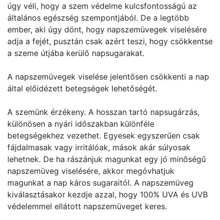
úgy véli, hogy a szem védelme kulcsfontosságú az
általános egészség szempontjából. De a legtöbb
ember, aki úgy dönt, hogy napszemüvegek viselésére
adja a fejét, pusztán csak azért teszi, hogy csökkentse
a szeme útjába kerülő napsugarakat.
A napszemüvegek viselése jelentősen csökkenti a nap
által előidézett betegségek lehetőségét.
A szemünk érzékeny. A hosszan tartó napsugárzás,
különösen a nyári időszakban különféle
betegségekhez vezethet. Egyesek egyszerűen csak
fájdalmasak vagy irritálóak, mások akár súlyosak
lehetnek. De ha rászánjuk magunkat egy jó minőségű
napszemüveg viselésére, akkor megóvhatjuk
magunkat a nap káros sugaraitól. A napszemüveg
kiválasztásakor kezdje azzal, hogy 100% UVA és UVB
védelemmel ellátott napszemüveget keres.