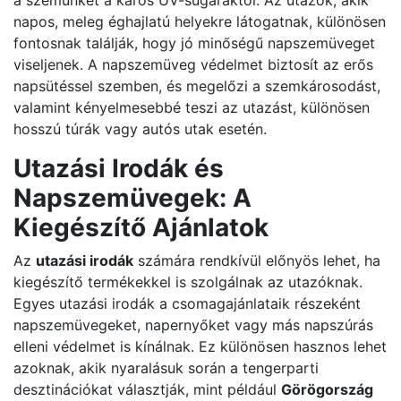
a szemünket a káros UV-sugaraktól. Az utazók, akik
napos, meleg éghajlatú helyekre látogatnak, különösen
fontosnak találják, hogy jó minőségű napszemüveget
viseljenek. A napszemüveg védelmet biztosít az erős
napsütéssel szemben, és megelőzi a szemkárosodást,
valamint kényelmesebbé teszi az utazást, különösen
hosszú túrák vagy autós utak esetén.
Utazási Irodák és
Napszemüvegek: A
Kiegészítő Ajánlatok
Az
utazási irodák
számára rendkívül előnyös lehet, ha
kiegészítő termékekkel is szolgálnak az utazóknak.
Egyes utazási irodák a csomagajánlataik részeként
napszemüvegeket, napernyőket vagy más napszúrás
elleni védelmet is kínálnak. Ez különösen hasznos lehet
azoknak, akik nyaralásuk során a tengerparti
desztinációkat választják, mint például
Görögország