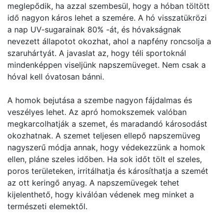
meglepődik, ha azzal szembesül, hogy a hóban töltött
idő nagyon káros lehet a szemére. A hó visszatükrözi
a nap UV-sugarainak 80% -át, és hóvakságnak
nevezett állapotot okozhat, ahol a napfény roncsolja a
szaruhártyát. A javaslat az, hogy téli sportoknál
mindenképpen viseljünk napszemüveget. Nem csak a
hóval kell óvatosan bánni.
A homok bejutása a szembe nagyon fájdalmas és
veszélyes lehet. Az apró homokszemek valóban
megkarcolhatják a szemet, és maradandó károsodást
okozhatnak. A szemet teljesen ellepő napszemüveg
nagyszerű módja annak, hogy védekezzünk a homok
ellen, pláne szeles időben. Ha sok időt tölt el szeles,
poros területeken, irritálhatja és károsíthatja a szemét
az ott keringő anyag. A napszemüvegek tehet
kijelenthető, hogy kiválóan védenek meg minket a
természeti elemektől.