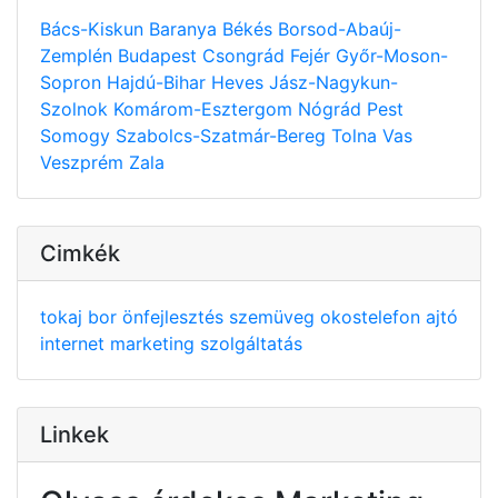
Bács-Kiskun
Baranya
Békés
Borsod-Abaúj-
Zemplén
Budapest
Csongrád
Fejér
Győr-Moson-
Sopron
Hajdú-Bihar
Heves
Jász-Nagykun-
Szolnok
Komárom-Esztergom
Nógrád
Pest
Somogy
Szabolcs-Szatmár-Bereg
Tolna
Vas
Veszprém
Zala
Cimkék
tokaj
bor
önfejlesztés
szemüveg
okostelefon
ajtó
internet
marketing
szolgáltatás
Linkek