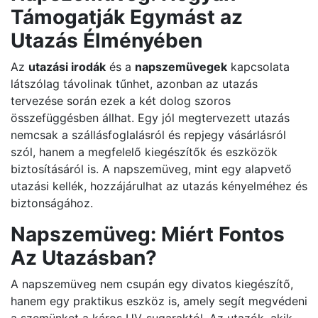
Támogatják Egymást az
Utazás Élményében
Az
utazási irodák
és a
napszemüvegek
kapcsolata
látszólag távolinak tűnhet, azonban az utazás
tervezése során ezek a két dolog szoros
összefüggésben állhat. Egy jól megtervezett utazás
nemcsak a szállásfoglalásról és repjegy vásárlásról
szól, hanem a megfelelő kiegészítők és eszközök
biztosításáról is. A napszemüveg, mint egy alapvető
utazási kellék, hozzájárulhat az utazás kényelméhez és
biztonságához.
Napszemüveg: Miért Fontos
Az Utazásban?
A napszemüveg nem csupán egy divatos kiegészítő,
hanem egy praktikus eszköz is, amely segít megvédeni