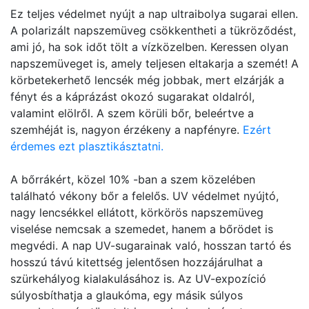
Ez teljes védelmet nyújt a nap ultraibolya sugarai ellen.
A polarizált napszemüveg csökkentheti a tükröződést,
ami jó, ha sok időt tölt a vízközelben. Keressen olyan
napszemüveget is, amely teljesen eltakarja a szemét! A
körbetekerhető lencsék még jobbak, mert elzárják a
fényt és a káprázást okozó sugarakat oldalról,
valamint elölről. A szem körüli bőr, beleértve a
szemhéját is, nagyon érzékeny a napfényre.
Ezért
érdemes ezt plasztikásztatni.
A bőrrákért, közel 10% -ban a szem közelében
található vékony bőr a felelős. UV védelmet nyújtó,
nagy lencsékkel ellátott, körkörös napszemüveg
viselése nemcsak a szemedet, hanem a bőrödet is
megvédi. A nap UV-sugarainak való, hosszan tartó és
hosszú távú kitettség jelentősen hozzájárulhat a
szürkehályog kialakulásához is. Az UV-expozíció
súlyosbíthatja a glaukóma, egy másik súlyos