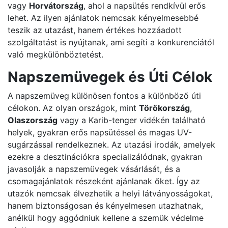
vagy
Horvátország
, ahol a napsütés rendkívül erős
lehet. Az ilyen ajánlatok nemcsak kényelmesebbé
teszik az utazást, hanem értékes hozzáadott
szolgáltatást is nyújtanak, ami segíti a konkurenciától
való megkülönböztetést.
Napszemüvegek és Úti Célok
A napszemüveg különösen fontos a különböző úti
célokon. Az olyan országok, mint
Törökország
,
Olaszország
vagy a Karib-tenger vidékén található
helyek, gyakran erős napsütéssel és magas UV-
sugárzással rendelkeznek. Az utazási irodák, amelyek
ezekre a desztinációkra specializálódnak, gyakran
javasolják a napszemüvegek vásárlását, és a
csomagajánlatok részeként ajánlanak őket. Így az
utazók nemcsak élvezhetik a helyi látványosságokat,
hanem biztonságosan és kényelmesen utazhatnak,
anélkül hogy aggódniuk kellene a szemük védelme