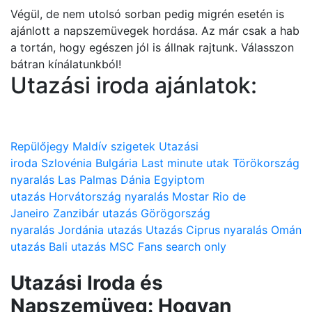
Végül, de nem utolsó sorban pedig migrén esetén is
ajánlott a napszemüvegek hordása. Az már csak a hab
a tortán, hogy egészen jól is állnak rajtunk. Válasszon
bátran kínálatunkból!
Utazási iroda ajánlatok:
Repülőjegy
Maldív szigetek
Utazási
iroda
Szlovénia
Bulgária
Last minute utak
Törökország
nyaralás
Las Palmas
Dánia
Egyiptom
utazás
Horvátország nyaralás
Mostar
Rio de
Janeiro
Zanzibár utazás
Görögország
nyaralás
Jordánia utazás
Utazás
Ciprus nyaralás
Omán
utazás
Bali utazás
MSC
Fans search only
Utazási Iroda és
Napszemüveg: Hogyan