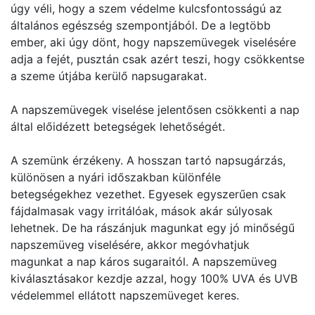
úgy véli, hogy a szem védelme kulcsfontosságú az
általános egészség szempontjából. De a legtöbb
ember, aki úgy dönt, hogy napszemüvegek viselésére
adja a fejét, pusztán csak azért teszi, hogy csökkentse
a szeme útjába kerülő napsugarakat.
A napszemüvegek viselése jelentősen csökkenti a nap
által előidézett betegségek lehetőségét.
A szemünk érzékeny. A hosszan tartó napsugárzás,
különösen a nyári időszakban különféle
betegségekhez vezethet. Egyesek egyszerűen csak
fájdalmasak vagy irritálóak, mások akár súlyosak
lehetnek. De ha rászánjuk magunkat egy jó minőségű
napszemüveg viselésére, akkor megóvhatjuk
magunkat a nap káros sugaraitól. A napszemüveg
kiválasztásakor kezdje azzal, hogy 100% UVA és UVB
védelemmel ellátott napszemüveget keres.