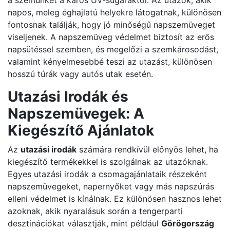
a szemünket a káros UV-sugaraktól. Az utazók, akik
napos, meleg éghajlatú helyekre látogatnak, különösen
fontosnak találják, hogy jó minőségű napszemüveget
viseljenek. A napszemüveg védelmet biztosít az erős
napsütéssel szemben, és megelőzi a szemkárosodást,
valamint kényelmesebbé teszi az utazást, különösen
hosszú túrák vagy autós utak esetén.
Utazási Irodák és
Napszemüvegek: A
Kiegészítő Ajánlatok
Az
utazási irodák
számára rendkívül előnyös lehet, ha
kiegészítő termékekkel is szolgálnak az utazóknak.
Egyes utazási irodák a csomagajánlataik részeként
napszemüvegeket, napernyőket vagy más napszúrás
elleni védelmet is kínálnak. Ez különösen hasznos lehet
azoknak, akik nyaralásuk során a tengerparti
desztinációkat választják, mint például
Görögország