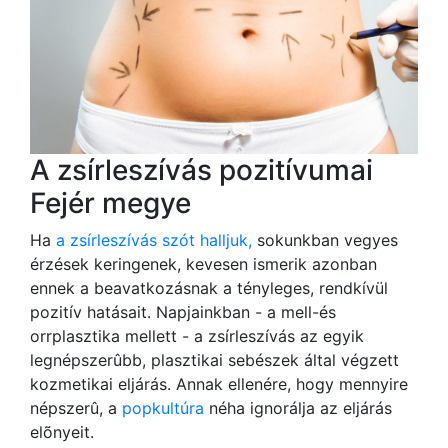
A zsírleszívás pozitívumai
Fejér megye
Ha
a zsírleszívás szót halljuk,
sokunkban vegyes
érzések keringenek, kevesen ismerik azonban
ennek a beavatkozásnak a tényleges, rendkívül
pozitív hatásait. Napjainkban - a mell-és
orrplasztika mellett - a zsírleszívás az egyik
legnépszerûbb, plasztikai sebészek által végzett
kozmetikai eljárás. Annak ellenére, hogy mennyire
népszerû, a
popkultúra
néha ignorálja az eljárás
elõnyeit.