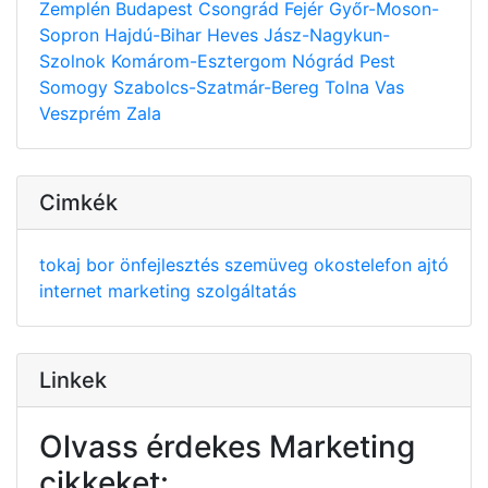
Zemplén
Budapest
Csongrád
Fejér
Győr-Moson-
Sopron
Hajdú-Bihar
Heves
Jász-Nagykun-
Szolnok
Komárom-Esztergom
Nógrád
Pest
Somogy
Szabolcs-Szatmár-Bereg
Tolna
Vas
Veszprém
Zala
Cimkék
tokaj
bor
önfejlesztés
szemüveg
okostelefon
ajtó
internet
marketing
szolgáltatás
Linkek
Olvass érdekes Marketing
cikkeket: