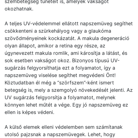
szembetegség tüneteit is, amelyek vakságot
okozhatnak.
A teljes UV-védelemmel ellátott napszemüveg segíthet
csökkenteni a szürkehályog vagy a glaukóma
szövődményeinek kockázatát. A makula degeneráció
olyan állapot, amikor a retina egy része, az
úgynevezett makula romlik, ami károsítja a látást, és
sok esetben vakságot okoz. Bizonyos típusú UV-
sugárzás felgyorsíthatja ezt a folyamatot, így a
napszemüveg viselése segíthet megvédeni Önt!
Köztudatban él még a “szörfszem”-ként ismert
betegség is, mely a szemgolyó növekedését jelenti. Az
UV sugárzás felgyorsítja a folyamatot, melynek
könnyen lehet műtét a vége. Egy jó napszemüveg ez
ellen is képes védeni.
A külső elemek elleni védelemben sem számítanak
utolsó pajzsnak a napszemüvegek. Lehet, hogy