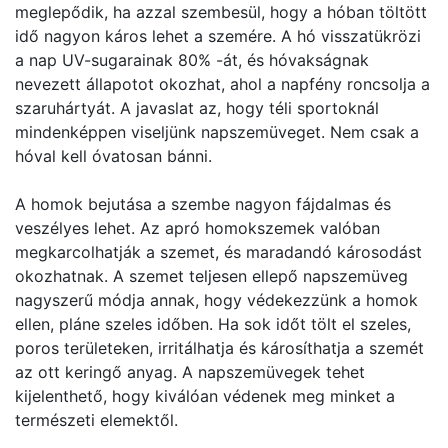
meglepődik, ha azzal szembesül, hogy a hóban töltött
idő nagyon káros lehet a szemére. A hó visszatükrözi
a nap UV-sugarainak 80% -át, és hóvakságnak
nevezett állapotot okozhat, ahol a napfény roncsolja a
szaruhártyát. A javaslat az, hogy téli sportoknál
mindenképpen viseljünk napszemüveget. Nem csak a
hóval kell óvatosan bánni.
A homok bejutása a szembe nagyon fájdalmas és
veszélyes lehet. Az apró homokszemek valóban
megkarcolhatják a szemet, és maradandó károsodást
okozhatnak. A szemet teljesen ellepő napszemüveg
nagyszerű módja annak, hogy védekezzünk a homok
ellen, pláne szeles időben. Ha sok időt tölt el szeles,
poros területeken, irritálhatja és károsíthatja a szemét
az ott keringő anyag. A napszemüvegek tehet
kijelenthető, hogy kiválóan védenek meg minket a
természeti elemektől.