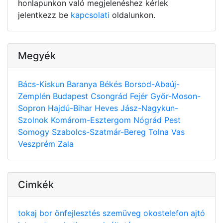
honlapunkon való megjelenéshez kérlek
jelentkezz be
kapcsolati
oldalunkon.
Megyék
Bács-Kiskun
Baranya
Békés
Borsod-Abaúj-
Zemplén
Budapest
Csongrád
Fejér
Győr-Moson-
Sopron
Hajdú-Bihar
Heves
Jász-Nagykun-
Szolnok
Komárom-Esztergom
Nógrád
Pest
Somogy
Szabolcs-Szatmár-Bereg
Tolna
Vas
Veszprém
Zala
Cimkék
tokaj
bor
önfejlesztés
szemüveg
okostelefon
ajtó