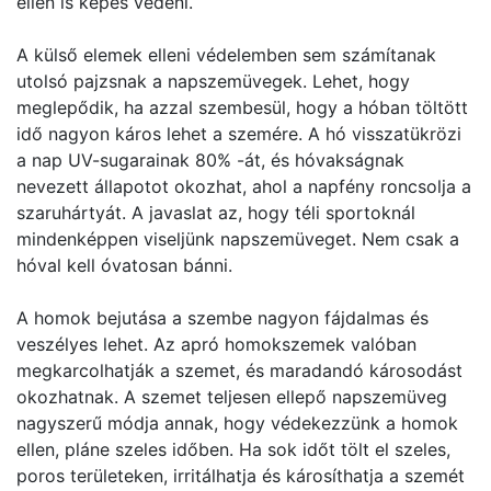
ellen is képes védeni.
A külső elemek elleni védelemben sem számítanak
utolsó pajzsnak a napszemüvegek. Lehet, hogy
meglepődik, ha azzal szembesül, hogy a hóban töltött
idő nagyon káros lehet a szemére. A hó visszatükrözi
a nap UV-sugarainak 80% -át, és hóvakságnak
nevezett állapotot okozhat, ahol a napfény roncsolja a
szaruhártyát. A javaslat az, hogy téli sportoknál
mindenképpen viseljünk napszemüveget. Nem csak a
hóval kell óvatosan bánni.
A homok bejutása a szembe nagyon fájdalmas és
veszélyes lehet. Az apró homokszemek valóban
megkarcolhatják a szemet, és maradandó károsodást
okozhatnak. A szemet teljesen ellepő napszemüveg
nagyszerű módja annak, hogy védekezzünk a homok
ellen, pláne szeles időben. Ha sok időt tölt el szeles,
poros területeken, irritálhatja és károsíthatja a szemét