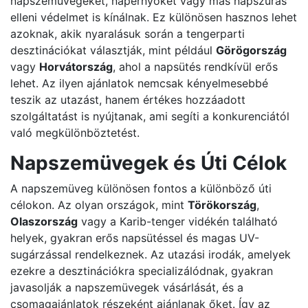
napszemüvegeket, napernyőket vagy más napszúrás
elleni védelmet is kínálnak. Ez különösen hasznos lehet
azoknak, akik nyaralásuk során a tengerparti
desztinációkat választják, mint például
Görögország
vagy
Horvátország
, ahol a napsütés rendkívül erős
lehet. Az ilyen ajánlatok nemcsak kényelmesebbé
teszik az utazást, hanem értékes hozzáadott
szolgáltatást is nyújtanak, ami segíti a konkurenciától
való megkülönböztetést.
Napszemüvegek és Úti Célok
A napszemüveg különösen fontos a különböző úti
célokon. Az olyan országok, mint
Törökország
,
Olaszország
vagy a Karib-tenger vidékén található
helyek, gyakran erős napsütéssel és magas UV-
sugárzással rendelkeznek. Az utazási irodák, amelyek
ezekre a desztinációkra specializálódnak, gyakran
javasolják a napszemüvegek vásárlását, és a
csomagajánlatok részeként ajánlanak őket. Így az