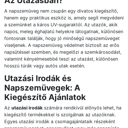
Az Utazásban?
A napszemüveg nem csupán egy divatos kiegészítő,
hanem egy praktikus eszköz is, amely segít megvédeni
a szemünket a káros UV-sugaraktól. Az utazók, akik
napos, meleg éghajlatú helyekre látogatnak, különösen
fontosnak találják, hogy jó minőségű napszemüveget
viseljenek. A napszemüveg védelmet biztosít az erős
napsütéssel szemben, és megelőzi a szemkárosodást,
valamint kényelmesebbé teszi az utazást, különösen
hosszú túrák vagy autós utak esetén.
Utazási Irodák és
Napszemüvegek: A
Kiegészítő Ajánlatok
Az
utazási irodák
számára rendkívül előnyös lehet, ha
kiegészítő termékekkel is szolgálnak az utazóknak.
Egyes utazási irodák a csomagajánlataik részeként