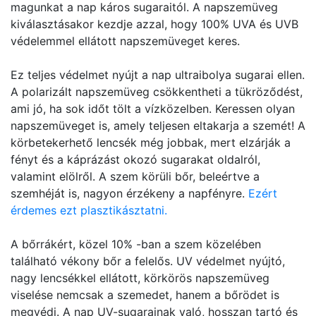
magunkat a nap káros sugaraitól. A napszemüveg
kiválasztásakor kezdje azzal, hogy 100% UVA és UVB
védelemmel ellátott napszemüveget keres.
Ez teljes védelmet nyújt a nap ultraibolya sugarai ellen.
A polarizált napszemüveg csökkentheti a tükröződést,
ami jó, ha sok időt tölt a vízközelben. Keressen olyan
napszemüveget is, amely teljesen eltakarja a szemét! A
körbetekerhető lencsék még jobbak, mert elzárják a
fényt és a káprázást okozó sugarakat oldalról,
valamint elölről. A szem körüli bőr, beleértve a
szemhéját is, nagyon érzékeny a napfényre.
Ezért
érdemes ezt plasztikásztatni.
A bőrrákért, közel 10% -ban a szem közelében
található vékony bőr a felelős. UV védelmet nyújtó,
nagy lencsékkel ellátott, körkörös napszemüveg
viselése nemcsak a szemedet, hanem a bőrödet is
megvédi. A nap UV-sugarainak való, hosszan tartó és