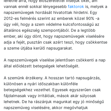
lehetne arra, hogy előszeretettel viseljük őket, ám
vannak ennél sokkal lényegesebb
faktorok
is, melyek a
napszemüvegek hordását hivatottak hirdetni. Egy
2012-es felmérés szerint az emberek közel 90% -a
úgy véli, hogy a szem védelme kulcsfontosságú az
általános egészség szempontjából. De a legtöbb
ember, aki úgy dönt, hogy napszemüvegek viselésére
adja a fejét, pusztán csak azért teszi, hogy csökkentse
a szeme útjába kerülő napsugarakat.
A napszemüvegek viselése jelentősen csökkenti a nap
által előidézett betegségek lehetőségét.
A szemünk érzékeny. A hosszan tartó napsugárzás,
különösen a nyári időszakban különféle
betegségekhez vezethet. Egyesek egyszerűen csak
fájdalmasak vagy irritálóak, mások akár súlyosak
lehetnek. De ha rászánjuk magunkat egy jó minőségű
napszemüveg viselésére, akkor megóvhatjuk