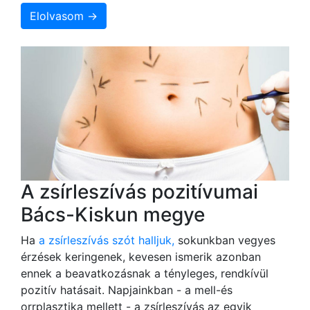
Elolvasom →
A zsírleszívás pozitívumai
Bács-Kiskun megye
Ha
a zsírleszívás szót halljuk,
sokunkban vegyes
érzések keringenek, kevesen ismerik azonban
ennek a beavatkozásnak a tényleges, rendkívül
pozitív hatásait. Napjainkban - a mell-és
orrplasztika mellett - a zsírleszívás az egyik