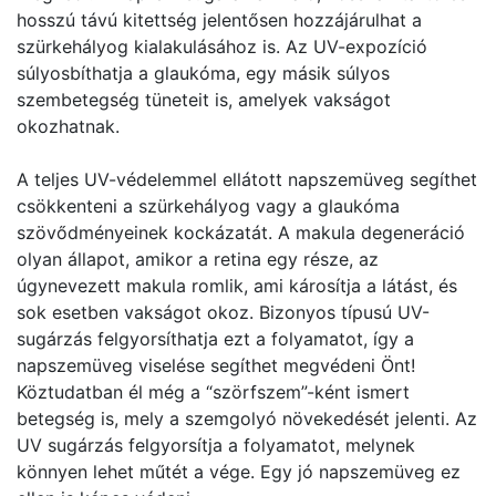
hosszú távú kitettség jelentősen hozzájárulhat a
szürkehályog kialakulásához is. Az UV-expozíció
súlyosbíthatja a glaukóma, egy másik súlyos
szembetegség tüneteit is, amelyek vakságot
okozhatnak.
A teljes UV-védelemmel ellátott napszemüveg segíthet
csökkenteni a szürkehályog vagy a glaukóma
szövődményeinek kockázatát. A makula degeneráció
olyan állapot, amikor a retina egy része, az
úgynevezett makula romlik, ami károsítja a látást, és
sok esetben vakságot okoz. Bizonyos típusú UV-
sugárzás felgyorsíthatja ezt a folyamatot, így a
napszemüveg viselése segíthet megvédeni Önt!
Köztudatban él még a “szörfszem”-ként ismert
betegség is, mely a szemgolyó növekedését jelenti. Az
UV sugárzás felgyorsítja a folyamatot, melynek
könnyen lehet műtét a vége. Egy jó napszemüveg ez