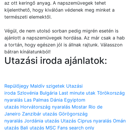
az ott keringő anyag. A napszemüvegek tehet
kijelenthető, hogy kiválóan védenek meg minket a
természeti elemektől.
Végül, de nem utolsó sorban pedig migrén esetén is
ajánlott a napszemüvegek hordása. Az már csak a hab
a tortán, hogy egészen jól is állnak rajtunk. Válasszon
bátran kínálatunkból!
Utazási iroda ajánlatok:
Repülőjegy
Maldív szigetek
Utazási
iroda
Szlovénia
Bulgária
Last minute utak
Törökország
nyaralás
Las Palmas
Dánia
Egyiptom
utazás
Horvátország nyaralás
Mostar
Rio de
Janeiro
Zanzibár utazás
Görögország
nyaralás
Jordánia utazás
Utazás
Ciprus nyaralás
Omán
utazás
Bali utazás
MSC
Fans search only