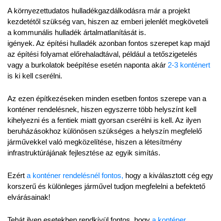
A környezettudatos hulladékgazdálkodásra már a projekt 
kezdetétől szükség van, hiszen az emberi jelenlét megköveteli 
a kommunális hulladék ártalmatlanítását is.
igények. Az építési hulladék azonban fontos szerepet kap majd 
az építési folyamat előrehaladtával, például a tetőszigetelés 
vagy a burkolatok beépítése esetén naponta akár 
2-3 konténert 
is ki kell cserélni.
Az ezen építkezéseken minden esetben fontos szerepe van a 
konténer rendelésnek, hiszen egyszerre több helyszínt kell 
kihelyezni és a fentiek miatt gyorsan cserélni is kell. Az ilyen 
beruházásokhoz különösen szükséges a helyszín megfelelő 
járművekkel való megközelítése, hiszen a létesítmény 
infrastruktúrájának fejlesztése az egyik simítás.
Ezért 
a konténer rendelésnél fontos,
 hogy a kiválasztott cég egy 
korszerű és különleges járművel tudjon megfelelni a befektető 
elvárásainak!
Tehát ilyen esetekben rendkívül fontos, hogy 
a konténer 