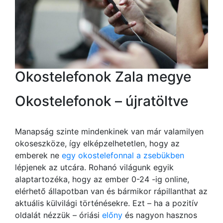
Okostelefonok Zala megye
Okostelefonok – újratöltve
Manapság szinte mindenkinek van már valamilyen
okoseszköze, így elképzelhetetlen, hogy az
emberek ne
egy okostelefonnal a zsebükben
lépjenek az utcára. Rohanó világunk egyik
alaptartozéka, hogy az ember 0-24 -ig online,
elérhető állapotban van és bármikor rápillanthat az
aktuális külvilági történésekre. Ezt – ha a pozitív
oldalát nézzük – óriási
előny
és nagyon hasznos