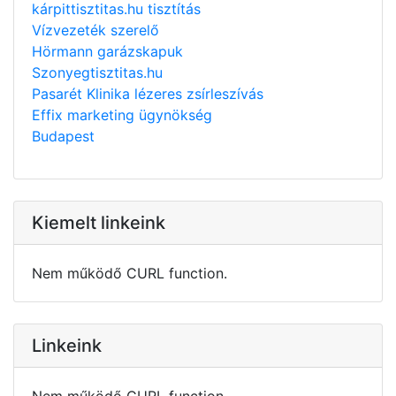
kárpittisztitas.hu tisztítás
Vízvezeték szerelő
Hörmann garázskapuk
Szonyegtisztitas.hu
Pasarét Klinika lézeres zsírleszívás
Effix marketing ügynökség
Budapest
Kiemelt linkeink
Nem működő CURL function.
Linkeink
Nem működő CURL function.