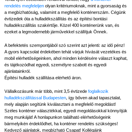
rendelés megfeleljen
 olyan kritériumoknak, mint a gyorsaság és 
a megbízhatóság, valamint a megfelelő konténerszám. Cégünk 
évtizedek óta a hulladékszállítás és az építési bontási 
hulladékszállítás szakértője. Közel 400 konténerünk van, és 
ezeket a legmodernebb járművekkel szállítjuk Önnek.
A befektetés szempontjából szó szerint azt jelenti: az idő pénz! 
A gyors kapcsolat érdekében tehát várjuk hívását vezetékes és 
mobil elérhetőségeinken, ahol minden kérdésére választ kaphat, 
és tájékozódhat egyedi, személyre szabott és egyedi 
ajánlatainkról.
Építési hulladék szállítása elérhető áron.
Vállalkozásunk már több, mint 3,5 évtizede 
foglalkozik 
hulladékszállítással Budapesten
, így bőven akad tapasztalat, 
mely alapján segítünk kiválasztani a megfelelő megoldást! 
Széles konténer választékkal, egyedi megoldásokkal könnyítjük 
meg munkáját! A honlapunkon található elérhetőségeink 
bármelyikén érdeklődhet, ha konténer rendelés szükséges! 
Kedvező ajánlatok, megbízható Csapat! Kollégáink 