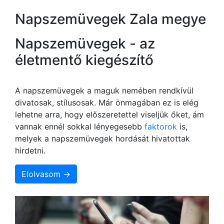
Napszemüvegek Zala megye
Napszemüvegek - az
életmentő kiegészítő
A napszemüvegek a maguk nemében rendkívül
divatosak, stílusosak. Már önmagában ez is elég
lehetne arra, hogy előszeretettel viseljük őket, ám
vannak ennél sokkal lényegesebb
faktorok
is,
melyek a napszemüvegek hordását hivatottak
hirdetni.
Elolvasom →