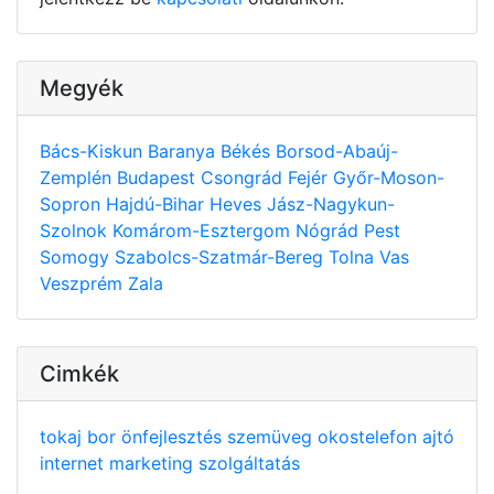
Megyék
Bács-Kiskun
Baranya
Békés
Borsod-Abaúj-
Zemplén
Budapest
Csongrád
Fejér
Győr-Moson-
Sopron
Hajdú-Bihar
Heves
Jász-Nagykun-
Szolnok
Komárom-Esztergom
Nógrád
Pest
Somogy
Szabolcs-Szatmár-Bereg
Tolna
Vas
Veszprém
Zala
Cimkék
tokaj
bor
önfejlesztés
szemüveg
okostelefon
ajtó
internet
marketing
szolgáltatás