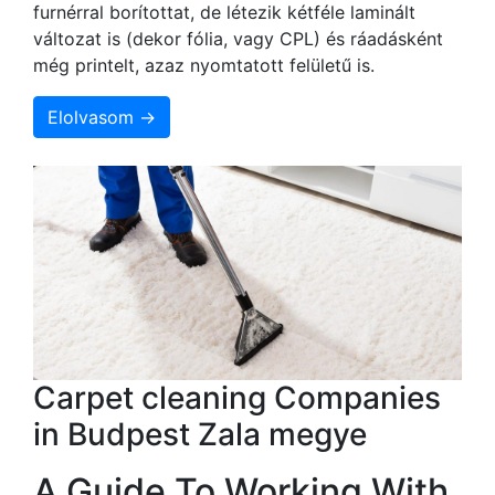
furnérral borítottat, de létezik kétféle laminált
változat is (dekor fólia, vagy CPL) és ráadásként
még printelt, azaz nyomtatott felületű is.
Elolvasom →
Carpet cleaning Companies
in Budpest Zala megye
A Guide To Working With