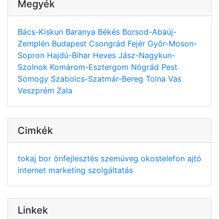
Megyék
Bács-Kiskun
Baranya
Békés
Borsod-Abaúj-
Zemplén
Budapest
Csongrád
Fejér
Győr-Moson-
Sopron
Hajdú-Bihar
Heves
Jász-Nagykun-
Szolnok
Komárom-Esztergom
Nógrád
Pest
Somogy
Szabolcs-Szatmár-Bereg
Tolna
Vas
Veszprém
Zala
Cimkék
tokaj
bor
önfejlesztés
szemüveg
okostelefon
ajtó
internet
marketing
szolgáltatás
Linkek