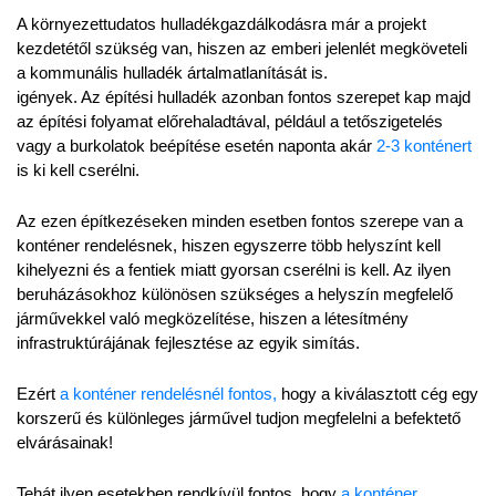
A környezettudatos hulladékgazdálkodásra már a projekt 
kezdetétől szükség van, hiszen az emberi jelenlét megköveteli 
a kommunális hulladék ártalmatlanítását is.
igények. Az építési hulladék azonban fontos szerepet kap majd 
az építési folyamat előrehaladtával, például a tetőszigetelés 
vagy a burkolatok beépítése esetén naponta akár 
2-3 konténert 
is ki kell cserélni.
Az ezen építkezéseken minden esetben fontos szerepe van a 
konténer rendelésnek, hiszen egyszerre több helyszínt kell 
kihelyezni és a fentiek miatt gyorsan cserélni is kell. Az ilyen 
beruházásokhoz különösen szükséges a helyszín megfelelő 
járművekkel való megközelítése, hiszen a létesítmény 
infrastruktúrájának fejlesztése az egyik simítás.
Ezért 
a konténer rendelésnél fontos,
 hogy a kiválasztott cég egy 
korszerű és különleges járművel tudjon megfelelni a befektető 
elvárásainak!
Tehát ilyen esetekben rendkívül fontos, hogy 
a konténer 