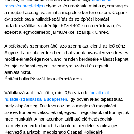
rendelés megfeleljen
 olyan kritériumoknak, mint a gyorsaság és 
a megbízhatóság, valamint a megfelelő konténerszám. Cégünk 
évtizedek óta a hulladékszállítás és az építési bontási 
hulladékszállítás szakértője. Közel 400 konténerünk van, és 
ezeket a legmodernebb járművekkel szállítjuk Önnek.
A befektetés szempontjából szó szerint azt jelenti: az idő pénz! 
A gyors kapcsolat érdekében tehát várjuk hívását vezetékes és 
mobil elérhetőségeinken, ahol minden kérdésére választ kaphat, 
és tájékozódhat egyedi, személyre szabott és egyedi 
ajánlatainkról.
Építési hulladék szállítása elérhető áron.
Vállalkozásunk már több, mint 3,5 évtizede 
foglalkozik 
hulladékszállítással Budapesten
, így bőven akad tapasztalat, 
mely alapján segítünk kiválasztani a megfelelő megoldást! 
Széles konténer választékkal, egyedi megoldásokkal könnyítjük 
meg munkáját! A honlapunkon található elérhetőségeink 
bármelyikén érdeklődhet, ha konténer rendelés szükséges! 
Kedvező ajánlatok, megbízható Csapat! Kollégáink 