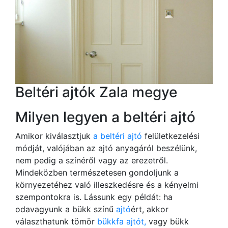
Beltéri ajtók Zala megye
Milyen legyen a beltéri ajtó
Amikor kiválasztjuk
a beltéri ajtó
felületkezelési
módját, valójában az ajtó anyagáról beszélünk,
nem pedig a színéről vagy az erezetről.
Mindeközben természetesen gondoljunk a
környezetéhez való illeszkedésre és a kényelmi
szempontokra is. Lássunk egy példát: ha
odavagyunk a bükk színű
ajtó
ért, akkor
választhatunk tömör
bükkfa ajtót,
vagy bükk