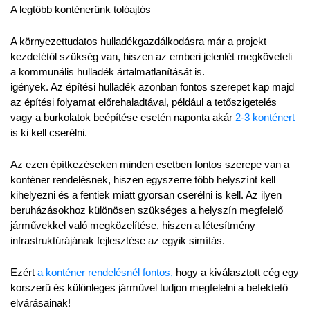
A legtöbb konténerünk tolóajtós
A környezettudatos hulladékgazdálkodásra már a projekt 
kezdetétől szükség van, hiszen az emberi jelenlét megköveteli 
a kommunális hulladék ártalmatlanítását is.
igények. Az építési hulladék azonban fontos szerepet kap majd 
az építési folyamat előrehaladtával, például a tetőszigetelés 
vagy a burkolatok beépítése esetén naponta akár 
2-3 konténert 
is ki kell cserélni.
Az ezen építkezéseken minden esetben fontos szerepe van a 
konténer rendelésnek, hiszen egyszerre több helyszínt kell 
kihelyezni és a fentiek miatt gyorsan cserélni is kell. Az ilyen 
beruházásokhoz különösen szükséges a helyszín megfelelő 
járművekkel való megközelítése, hiszen a létesítmény 
infrastruktúrájának fejlesztése az egyik simítás.
Ezért 
a konténer rendelésnél fontos,
 hogy a kiválasztott cég egy 
korszerű és különleges járművel tudjon megfelelni a befektető 
elvárásainak!