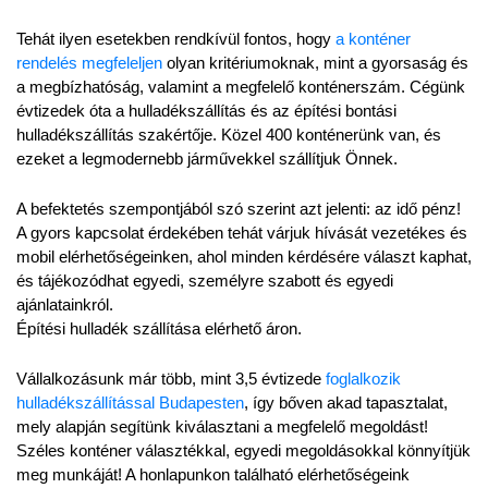
Tehát ilyen esetekben rendkívül fontos, hogy 
a konténer 
rendelés megfeleljen
 olyan kritériumoknak, mint a gyorsaság és 
a megbízhatóság, valamint a megfelelő konténerszám. Cégünk 
évtizedek óta a hulladékszállítás és az építési bontási 
hulladékszállítás szakértője. Közel 400 konténerünk van, és 
ezeket a legmodernebb járművekkel szállítjuk Önnek.
A befektetés szempontjából szó szerint azt jelenti: az idő pénz! 
A gyors kapcsolat érdekében tehát várjuk hívását vezetékes és 
mobil elérhetőségeinken, ahol minden kérdésére választ kaphat, 
és tájékozódhat egyedi, személyre szabott és egyedi 
ajánlatainkról.
Építési hulladék szállítása elérhető áron.
Vállalkozásunk már több, mint 3,5 évtizede 
foglalkozik 
hulladékszállítással Budapesten
, így bőven akad tapasztalat, 
mely alapján segítünk kiválasztani a megfelelő megoldást! 
Széles konténer választékkal, egyedi megoldásokkal könnyítjük 
meg munkáját! A honlapunkon található elérhetőségeink 