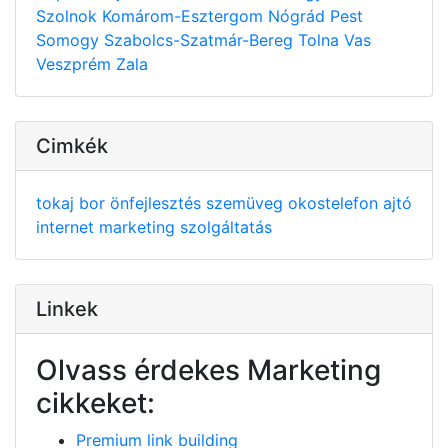
Szolnok
Komárom-Esztergom
Nógrád
Pest
Somogy
Szabolcs-Szatmár-Bereg
Tolna
Vas
Veszprém
Zala
Cimkék
tokaj
bor
önfejlesztés
szemüveg
okostelefon
ajtó
internet
marketing
szolgáltatás
Linkek
Olvass érdekes Marketing
cikkeket:
Premium link building