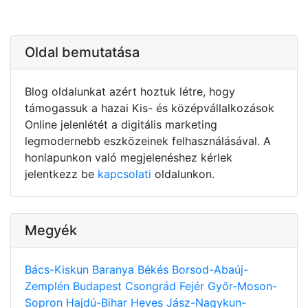
Oldal bemutatása
Blog oldalunkat azért hoztuk létre, hogy
támogassuk a hazai Kis- és középvállalkozások
Online jelenlétét a digitális marketing
legmodernebb eszközeinek felhasználásával. A
honlapunkon való megjelenéshez kérlek
jelentkezz be
kapcsolati
oldalunkon.
Megyék
Bács-Kiskun
Baranya
Békés
Borsod-Abaúj-
Zemplén
Budapest
Csongrád
Fejér
Győr-Moson-
Sopron
Hajdú-Bihar
Heves
Jász-Nagykun-