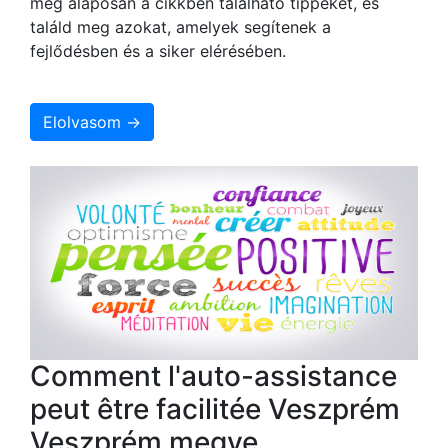
meg alaposan a cikkben található tippeket, és
találd meg azokat, amelyek segítenek a
fejlődésben és a siker elérésében.
Elolvasom →
Comment l'auto-assistance
peut être facilitée Veszprém
Veszprém megye