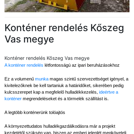
Konténer rendelés Kőszeg
Vas megye
Konténer rendelés Kőszeg Vas megye
A konténer rendelés
 létfontosságú az ipari beruházásokhoz
Ez a volumenű 
munka
 magas szintű szervezettséget igényel, a 
kivitelezőknek be kell tartaniuk a határidőket, sikerében pedig 
kulcsszerepet kap a megfelelő hulladékkezelés, 
ideértve a 
konténer
 megrendeléseket és a törmelék szállítást is.
A legtöbb konténerünk tolóajtós
A környezettudatos hulladékgazdálkodásra már a projekt 
kezdetétől szükség van, hiszen az emberi jelenlét megköveteli 