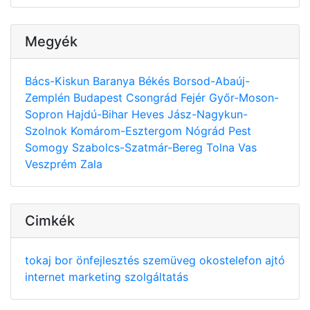
Megyék
Bács-Kiskun
Baranya
Békés
Borsod-Abaúj-
Zemplén
Budapest
Csongrád
Fejér
Győr-Moson-
Sopron
Hajdú-Bihar
Heves
Jász-Nagykun-
Szolnok
Komárom-Esztergom
Nógrád
Pest
Somogy
Szabolcs-Szatmár-Bereg
Tolna
Vas
Veszprém
Zala
Cimkék
tokaj
bor
önfejlesztés
szemüveg
okostelefon
ajtó
internet
marketing
szolgáltatás