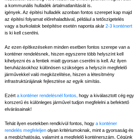
a kommunális hulladék ártalmatlanítását is.
igények. Az építési hulladék azonban fontos szerepet kap majd 
az építési folyamat előrehaladtával, például a tetőszigetelés 
vagy a burkolatok beépítése esetén naponta akár 
2-3 konténert 
is ki kell cserélni.
Az ezen építkezéseken minden esetben fontos szerepe van a 
konténer rendelésnek, hiszen egyszerre több helyszínt kell 
kihelyezni és a fentiek miatt gyorsan cserélni is kell. Az ilyen 
beruházásokhoz különösen szükséges a helyszín megfelelő 
járművekkel való megközelítése, hiszen a létesítmény 
infrastruktúrájának fejlesztése az egyik simítás.
Ezért 
a konténer rendelésnél fontos,
 hogy a kiválasztott cég egy 
korszerű és különleges járművel tudjon megfelelni a befektető 
elvárásainak!
Tehát ilyen esetekben rendkívül fontos, hogy 
a konténer 
rendelés megfeleljen
 olyan kritériumoknak, mint a gyorsaság és 
a megbízhatóság, valamint a megfelelő konténerszám. Cégünk 