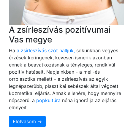
A zsírleszívás pozitívumai
Vas megye
Ha
a zsírleszívás szót halljuk,
sokunkban vegyes
érzések keringenek, kevesen ismerik azonban
ennek a beavatkozásnak a tényleges, rendkívül
pozitív hatásait. Napjainkban - a mell-és
orrplasztika mellett - a zsírleszívás az egyik
legnépszerûbb, plasztikai sebészek által végzett
kozmetikai eljárás. Annak ellenére, hogy mennyire
népszerû, a
popkultúra
néha ignorálja az eljárás
elõnyeit.
Elolvasom →