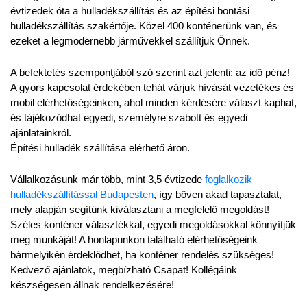
évtizedek óta a hulladékszállítás és az építési bontási 
hulladékszállítás szakértője. Közel 400 konténerünk van, és 
ezeket a legmodernebb járművekkel szállítjuk Önnek.
A befektetés szempontjából szó szerint azt jelenti: az idő pénz! 
A gyors kapcsolat érdekében tehát várjuk hívását vezetékes és 
mobil elérhetőségeinken, ahol minden kérdésére választ kaphat, 
és tájékozódhat egyedi, személyre szabott és egyedi 
ajánlatainkról.
Építési hulladék szállítása elérhető áron.
Vállalkozásunk már több, mint 3,5 évtizede 
foglalkozik 
hulladékszállítással Budapesten
, így bőven akad tapasztalat, 
mely alapján segítünk kiválasztani a megfelelő megoldást! 
Széles konténer választékkal, egyedi megoldásokkal könnyítjük 
meg munkáját! A honlapunkon található elérhetőségeink 
bármelyikén érdeklődhet, ha konténer rendelés szükséges! 
Kedvező ajánlatok, megbízható Csapat! Kollégáink 
készségesen állnak rendelkezésére!