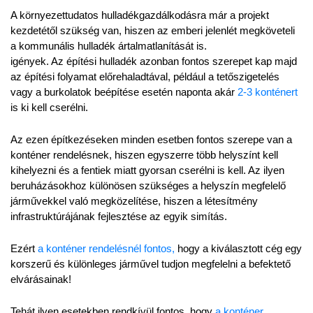
A környezettudatos hulladékgazdálkodásra már a projekt 
kezdetétől szükség van, hiszen az emberi jelenlét megköveteli 
a kommunális hulladék ártalmatlanítását is.
igények. Az építési hulladék azonban fontos szerepet kap majd 
az építési folyamat előrehaladtával, például a tetőszigetelés 
vagy a burkolatok beépítése esetén naponta akár 
2-3 konténert 
is ki kell cserélni.
Az ezen építkezéseken minden esetben fontos szerepe van a 
konténer rendelésnek, hiszen egyszerre több helyszínt kell 
kihelyezni és a fentiek miatt gyorsan cserélni is kell. Az ilyen 
beruházásokhoz különösen szükséges a helyszín megfelelő 
járművekkel való megközelítése, hiszen a létesítmény 
infrastruktúrájának fejlesztése az egyik simítás.
Ezért 
a konténer rendelésnél fontos,
 hogy a kiválasztott cég egy 
korszerű és különleges járművel tudjon megfelelni a befektető 
elvárásainak!
Tehát ilyen esetekben rendkívül fontos, hogy 
a konténer 