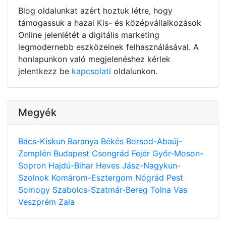
Blog oldalunkat azért hoztuk létre, hogy
támogassuk a hazai Kis- és középvállalkozások
Online jelenlétét a digitális marketing
legmodernebb eszközeinek felhasználásával. A
honlapunkon való megjelenéshez kérlek
jelentkezz be
kapcsolati
oldalunkon.
Megyék
Bács-Kiskun
Baranya
Békés
Borsod-Abaúj-
Zemplén
Budapest
Csongrád
Fejér
Győr-Moson-
Sopron
Hajdú-Bihar
Heves
Jász-Nagykun-
Szolnok
Komárom-Esztergom
Nógrád
Pest
Somogy
Szabolcs-Szatmár-Bereg
Tolna
Vas
Veszprém
Zala