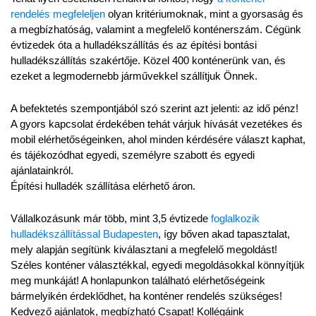
rendelés megfeleljen
 olyan kritériumoknak, mint a gyorsaság és 
a megbízhatóság, valamint a megfelelő konténerszám. Cégünk 
évtizedek óta a hulladékszállítás és az építési bontási 
hulladékszállítás szakértője. Közel 400 konténerünk van, és 
ezeket a legmodernebb járművekkel szállítjuk Önnek.
A befektetés szempontjából szó szerint azt jelenti: az idő pénz! 
A gyors kapcsolat érdekében tehát várjuk hívását vezetékes és 
mobil elérhetőségeinken, ahol minden kérdésére választ kaphat, 
és tájékozódhat egyedi, személyre szabott és egyedi 
ajánlatainkról.
Építési hulladék szállítása elérhető áron.
Vállalkozásunk már több, mint 3,5 évtizede 
foglalkozik 
hulladékszállítással Budapesten
, így bőven akad tapasztalat, 
mely alapján segítünk kiválasztani a megfelelő megoldást! 
Széles konténer választékkal, egyedi megoldásokkal könnyítjük 
meg munkáját! A honlapunkon található elérhetőségeink 
bármelyikén érdeklődhet, ha konténer rendelés szükséges! 
Kedvező ajánlatok, megbízható Csapat! Kollégáink 