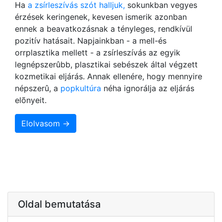
Ha
a zsírleszívás szót halljuk,
sokunkban vegyes
érzések keringenek, kevesen ismerik azonban
ennek a beavatkozásnak a tényleges, rendkívül
pozitív hatásait. Napjainkban - a mell-és
orrplasztika mellett - a zsírleszívás az egyik
legnépszerûbb, plasztikai sebészek által végzett
kozmetikai eljárás. Annak ellenére, hogy mennyire
népszerû, a
popkultúra
néha ignorálja az eljárás
elõnyeit.
Elolvasom →
Oldal bemutatása