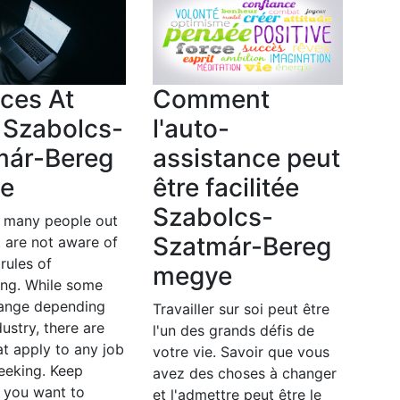
ces At
Comment
 Szabolcs-
l'auto-
már-Bereg
assistance peut
e
être facilitée
Szabolcs-
e many people out
Szatmár-Bereg
t are not aware of
 rules of
megye
ing. While some
hange depending
Travailler sur soi peut être
dustry, there are
l'un des grands défis de
at apply to any job
votre vie. Savoir que vous
eeking. Keep
avez des choses à changer
f you want to
et l'admettre peut être le