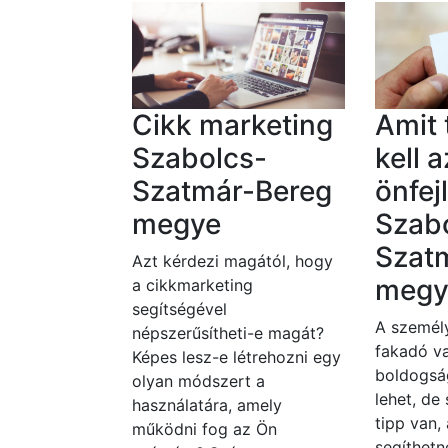
Cikk marketing
Amit
Szabolcs-
kell a
Szatmár-Bereg
önfej
megye
Szab
Szat
Azt kérdezi magától, hogy
megy
a cikkmarketing
segítségével
A személy
népszerűsítheti-e magát?
fakadó va
Képes lesz-e létrehozni egy
boldogsá
olyan módszert a
lehet, de
használatára, amely
tipp van,
működni fog az Ön
segíthetn