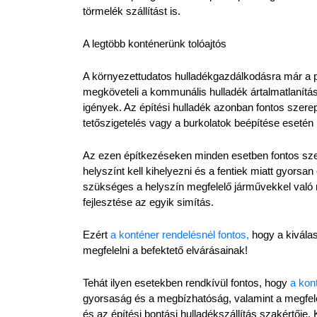
törmelék szállítást is.
A legtöbb konténerünk tolóajtós
A környezettudatos hulladékgazdálkodásra már a pr
megköveteli a kommunális hulladék ártalmatlanításá
igények. Az építési hulladék azonban fontos szerepe
tetőszigetelés vagy a burkolatok beépítése esetén
Az ezen építkezéseken minden esetben fontos szer
helyszínt kell kihelyezni és a fentiek miatt gyorsan
szükséges a helyszín megfelelő járművekkel való m
fejlesztése az egyik simítás.
Ezért 
a konténer rendelésnél fontos,
 hogy a kivála
megfelelni a befektető elvárásainak!
Tehát ilyen esetekben rendkívül fontos, hogy 
a kon
gyorsaság és a megbízhatóság, valamint a megfele
és az építési bontási hulladékszállítás szakértője