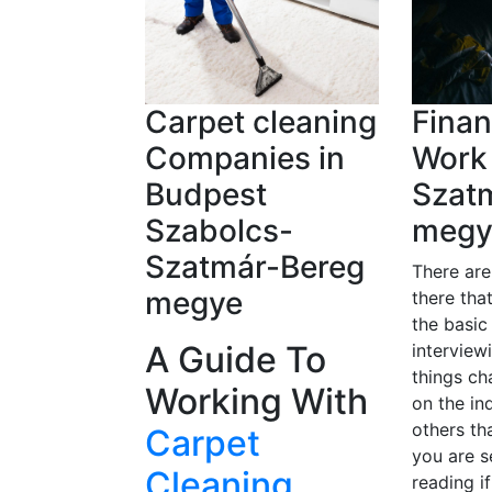
Carpet cleaning
Finan
Companies in
Work
Budpest
Szat
Szabolcs-
megy
Szatmár-Bereg
There ar
megye
there tha
the basic
A Guide To
interview
things c
Working With
on the in
others th
Carpet
you are s
Cleaning
reading i