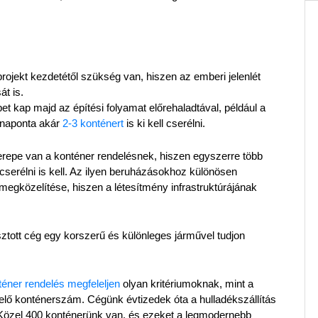
ojekt kezdetétől szükség van, hiszen az emberi jelenlét 
t is.
t kap majd az építési folyamat előrehaladtával, például a 
 naponta akár 
2-3 konténert 
is ki kell cserélni.
epe van a konténer rendelésnek, hiszen egyszerre több 
 cserélni is kell. Az ilyen beruházásokhoz különösen 
egközelítése, hiszen a létesítmény infrastruktúrájának 
sztott cég egy korszerű és különleges járművel tudjon 
téner rendelés megfeleljen
 olyan kritériumoknak, mint a 
lő konténerszám. Cégünk évtizedek óta a hulladékszállítás 
. Közel 400 konténerünk van, és ezeket a legmodernebb 