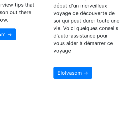
rview tips that
début d'un merveilleux
son out there
voyage de découverte de
now.
soi qui peut durer toute une
vie. Voici quelques conseils
som →
d'auto-assistance pour
vous aider à démarrer ce
voyage
Elolvasom →