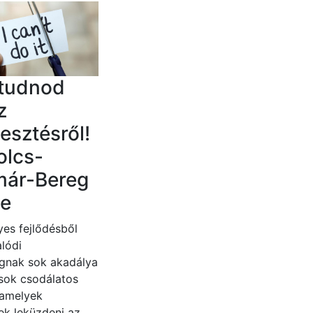
 tudnod
z
lesztésről!
olcs-
már-Bereg
e
es fejlődésből
lódi
gnak sok akadálya
 sok csodálatos
 amelyek
ek leküzdeni az