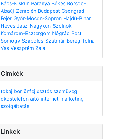
Bács-Kiskun
Baranya
Békés
Borsod-
Abaúj-Zemplén
Budapest
Csongrád
Fejér
Győr-Moson-Sopron
Hajdú-Bihar
Heves
Jász-Nagykun-Szolnok
Komárom-Esztergom
Nógrád
Pest
Somogy
Szabolcs-Szatmár-Bereg
Tolna
Vas
Veszprém
Zala
Cimkék
tokaj
bor
önfejlesztés
szemüveg
okostelefon
ajtó
internet
marketing
szolgáltatás
Linkek