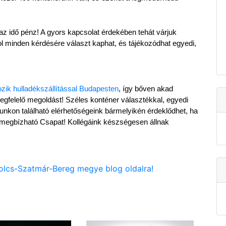
 az idő pénz! A gyors kapcsolat érdekében tehát várjuk 
l minden kérdésére választ kaphat, és tájékozódhat egyedi, 
ozik hulladékszállítással Budapesten
, így bőven akad 
megfelelő megoldást! Széles konténer választékkal, egyedi 
nkon található elérhetőségeink bármelyikén érdeklődhet, ha 
megbízható Csapat! Kollégáink készségesen állnak 
bolcs-Szatmár-Bereg megye blog oldalra!