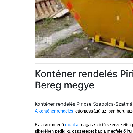
Konténer rendelés Pi
Bereg megye
Konténer rendelés Piricse Szabolcs-Szatm
A konténer rendelés
 létfontosságú az ipari beruh
Ez a volumenű 
munka
 magas szintű szervezettséget
sikerében pedig kulcsszerepet kap a megfelelő hul