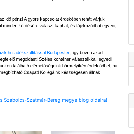
 az idő pénz! A gyors kapcsolat érdekében tehát várjuk 
l minden kérdésére választ kaphat, és tájékozódhat egyedi, 
ozik hulladékszállítással Budapesten
, így bőven akad 
megfelelő megoldást! Széles konténer választékkal, egyedi 
nkon található elérhetőségeink bármelyikén érdeklődhet, ha 
megbízható Csapat! Kollégáink készségesen állnak 
pös Szabolcs-Szatmár-Bereg megye blog oldalra!