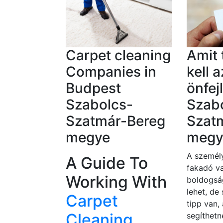
Carpet cleaning
Amit
Companies in
kell a
Budpest
önfej
Szabolcs-
Szab
Szatmár-Bereg
Szat
megye
megy
A személy
A Guide To
fakadó va
Working With
boldogsá
lehet, de
Carpet
tipp van,
Cleaning
segíthetn