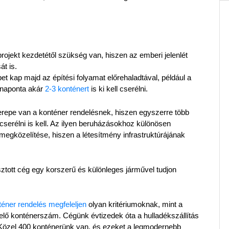
ojekt kezdetétől szükség van, hiszen az emberi jelenlét 
t is.
t kap majd az építési folyamat előrehaladtával, például a 
 naponta akár 
2-3 konténert 
is ki kell cserélni.
epe van a konténer rendelésnek, hiszen egyszerre több 
 cserélni is kell. Az ilyen beruházásokhoz különösen 
egközelítése, hiszen a létesítmény infrastruktúrájának 
sztott cég egy korszerű és különleges járművel tudjon 
téner rendelés megfeleljen
 olyan kritériumoknak, mint a 
lő konténerszám. Cégünk évtizedek óta a hulladékszállítás 
. Közel 400 konténerünk van, és ezeket a legmodernebb 