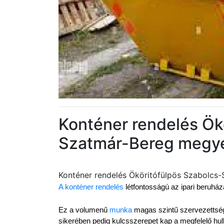
Konténer rendelés Ök
Szatmár-Bereg megy
Konténer rendelés Ököritófülpös Szabolcs
A konténer rendelés
 létfontosságú az ipari beruh
Ez a volumenű 
munka
 magas szintű szervezettséget
sikerében pedig kulcsszerepet kap a megfelelő hul