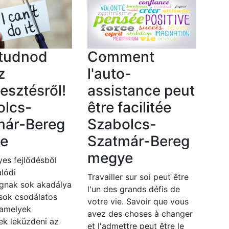
 tudnod
Comment
z
l'auto-
lesztésről!
assistance peut
olcs-
être facilitée
már-Bereg
Szabolcs-
e
Szatmár-Bereg
megye
es fejlődésből
lódi
Travailler sur soi peut être
gnak sok akadálya
l'un des grands défis de
 sok csodálatos
votre vie. Savoir que vous
 amelyek
avez des choses à changer
ek leküzdeni az
et l'admettre peut être le