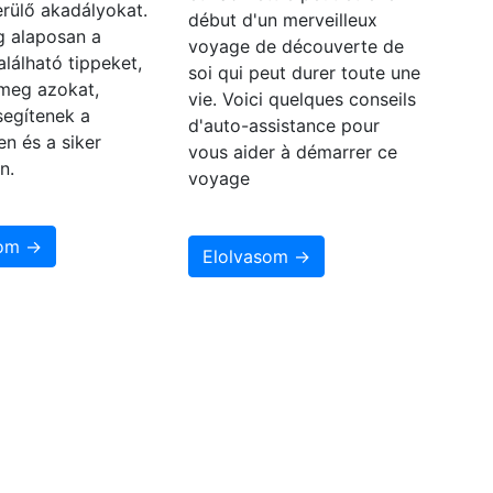
rülő akadályokat.
début d'un merveilleux
 alaposan a
voyage de découverte de
alálható tippeket,
soi qui peut durer toute une
 meg azokat,
vie. Voici quelques conseils
segítenek a
d'auto-assistance pour
en és a siker
vous aider à démarrer ce
n.
voyage
som →
Elolvasom →