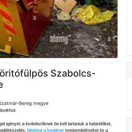
öritófülpös Szabolcs-
e
-Szatmár-Bereg megye
ázásokhoz
 igényel, a kivitelezőknek be kell tartaniuk a határidőket, 
ladékkezelés, 
ideértve a konténer
 megrendeléseket és a 