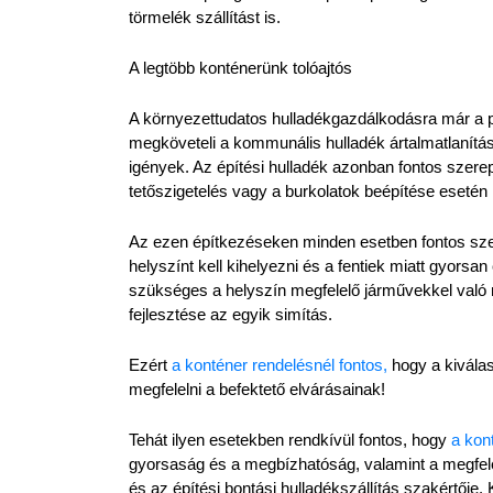
törmelék szállítást is.
A legtöbb konténerünk tolóajtós
A környezettudatos hulladékgazdálkodásra már a pr
megköveteli a kommunális hulladék ártalmatlanításá
igények. Az építési hulladék azonban fontos szerepe
tetőszigetelés vagy a burkolatok beépítése esetén
Az ezen építkezéseken minden esetben fontos szer
helyszínt kell kihelyezni és a fentiek miatt gyorsan
szükséges a helyszín megfelelő járművekkel való m
fejlesztése az egyik simítás.
Ezért 
a konténer rendelésnél fontos,
 hogy a kivála
megfelelni a befektető elvárásainak!
Tehát ilyen esetekben rendkívül fontos, hogy 
a kon
gyorsaság és a megbízhatóság, valamint a megfele
és az építési bontási hulladékszállítás szakértője