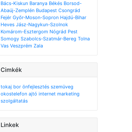
Bács-Kiskun
Baranya
Békés
Borsod-
Abaúj-Zemplén
Budapest
Csongrád
Fejér
Győr-Moson-Sopron
Hajdú-Bihar
Heves
Jász-Nagykun-Szolnok
Komárom-Esztergom
Nógrád
Pest
Somogy
Szabolcs-Szatmár-Bereg
Tolna
Vas
Veszprém
Zala
Cimkék
tokaj
bor
önfejlesztés
szemüveg
okostelefon
ajtó
internet
marketing
szolgáltatás
Linkek