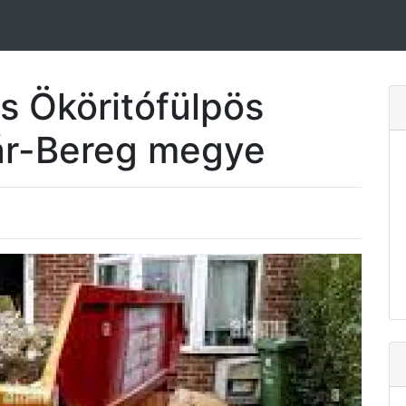
s Ököritófülpös
ár-Bereg megye