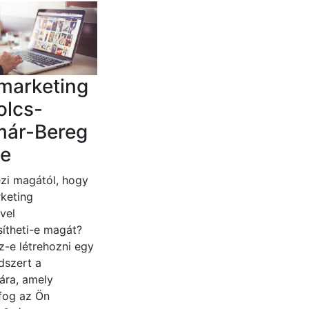
marketing
olcs-
már-Bereg
e
zi magától, hogy
keting
vel
ítheti-e magát?
z-e létrehozni egy
dszert a
ára, amely
fog az Ön