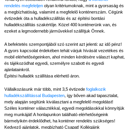
rendelés megfeleljen
 olyan kritériumoknak, mint a gyorsaság és 
a megbízhatóság, valamint a megfelelő konténerszám. Cégünk 
évtizedek óta a hulladékszállítás és az építési bontási 
hulladékszállítás szakértője. Közel 400 konténerünk van, és 
ezeket a legmodernebb járművekkel szállítjuk Önnek.
A befektetés szempontjából szó szerint azt jelenti: az idő pénz! 
A gyors kapcsolat érdekében tehát várjuk hívását vezetékes és 
mobil elérhetőségeinken, ahol minden kérdésére választ kaphat, 
és tájékozódhat egyedi, személyre szabott és egyedi 
ajánlatainkról.
Építési hulladék szállítása elérhető áron.
Vállalkozásunk már több, mint 3,5 évtizede 
foglalkozik 
hulladékszállítással Budapesten
, így bőven akad tapasztalat, 
mely alapján segítünk kiválasztani a megfelelő megoldást! 
Széles konténer választékkal, egyedi megoldásokkal könnyítjük 
meg munkáját! A honlapunkon található elérhetőségeink 
bármelyikén érdeklődhet, ha konténer rendelés szükséges! 
Kedvező ajánlatok, megbízható Csapat! Kollégáink 