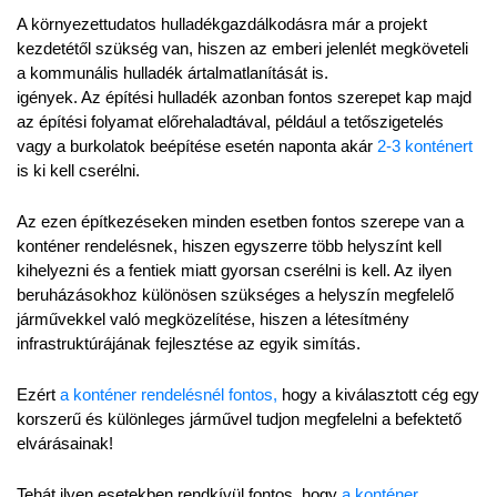
A környezettudatos hulladékgazdálkodásra már a projekt 
kezdetétől szükség van, hiszen az emberi jelenlét megköveteli 
a kommunális hulladék ártalmatlanítását is.
igények. Az építési hulladék azonban fontos szerepet kap majd 
az építési folyamat előrehaladtával, például a tetőszigetelés 
vagy a burkolatok beépítése esetén naponta akár 
2-3 konténert 
is ki kell cserélni.
Az ezen építkezéseken minden esetben fontos szerepe van a 
konténer rendelésnek, hiszen egyszerre több helyszínt kell 
kihelyezni és a fentiek miatt gyorsan cserélni is kell. Az ilyen 
beruházásokhoz különösen szükséges a helyszín megfelelő 
járművekkel való megközelítése, hiszen a létesítmény 
infrastruktúrájának fejlesztése az egyik simítás.
Ezért 
a konténer rendelésnél fontos,
 hogy a kiválasztott cég egy 
korszerű és különleges járművel tudjon megfelelni a befektető 
elvárásainak!
Tehát ilyen esetekben rendkívül fontos, hogy 
a konténer 