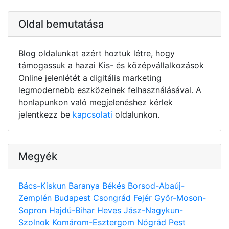
Oldal bemutatása
Blog oldalunkat azért hoztuk létre, hogy
támogassuk a hazai Kis- és középvállalkozások
Online jelenlétét a digitális marketing
legmodernebb eszközeinek felhasználásával. A
honlapunkon való megjelenéshez kérlek
jelentkezz be
kapcsolati
oldalunkon.
Megyék
Bács-Kiskun
Baranya
Békés
Borsod-Abaúj-
Zemplén
Budapest
Csongrád
Fejér
Győr-Moson-
Sopron
Hajdú-Bihar
Heves
Jász-Nagykun-
Szolnok
Komárom-Esztergom
Nógrád
Pest