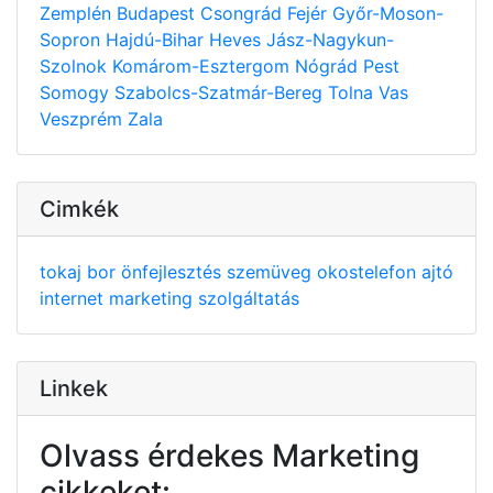
Zemplén
Budapest
Csongrád
Fejér
Győr-Moson-
Sopron
Hajdú-Bihar
Heves
Jász-Nagykun-
Szolnok
Komárom-Esztergom
Nógrád
Pest
Somogy
Szabolcs-Szatmár-Bereg
Tolna
Vas
Veszprém
Zala
Cimkék
tokaj
bor
önfejlesztés
szemüveg
okostelefon
ajtó
internet
marketing
szolgáltatás
Linkek
Olvass érdekes Marketing
cikkeket: