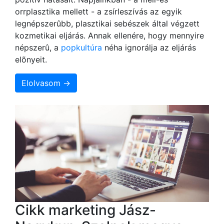
orrplasztika mellett - a zsírleszívás az egyik
legnépszerûbb, plasztikai sebészek által végzett
kozmetikai eljárás. Annak ellenére, hogy mennyire
népszerû, a
popkultúra
néha ignorálja az eljárás
elõnyeit.
Elolvasom →
Cikk marketing Jász-