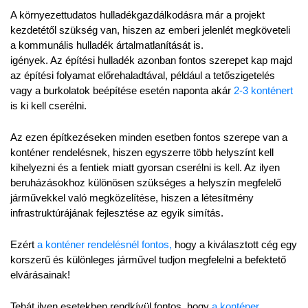
A környezettudatos hulladékgazdálkodásra már a projekt 
kezdetétől szükség van, hiszen az emberi jelenlét megköveteli 
a kommunális hulladék ártalmatlanítását is.
igények. Az építési hulladék azonban fontos szerepet kap majd 
az építési folyamat előrehaladtával, például a tetőszigetelés 
vagy a burkolatok beépítése esetén naponta akár 
2-3 konténert 
is ki kell cserélni.
Az ezen építkezéseken minden esetben fontos szerepe van a 
konténer rendelésnek, hiszen egyszerre több helyszínt kell 
kihelyezni és a fentiek miatt gyorsan cserélni is kell. Az ilyen 
beruházásokhoz különösen szükséges a helyszín megfelelő 
járművekkel való megközelítése, hiszen a létesítmény 
infrastruktúrájának fejlesztése az egyik simítás.
Ezért 
a konténer rendelésnél fontos,
 hogy a kiválasztott cég egy 
korszerű és különleges járművel tudjon megfelelni a befektető 
elvárásainak!
Tehát ilyen esetekben rendkívül fontos, hogy 
a konténer 