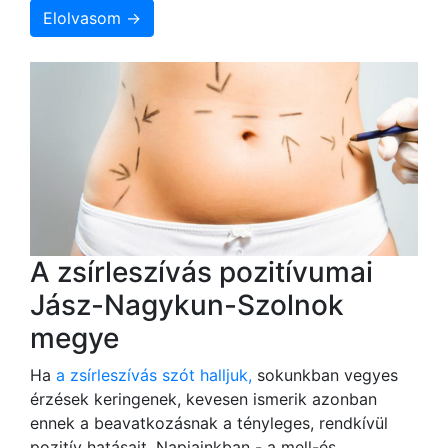
Elolvasom →
A zsírleszívás pozitívumai
Jász-Nagykun-Szolnok
megye
Ha
a zsírleszívás szót halljuk,
sokunkban vegyes
érzések keringenek, kevesen ismerik azonban
ennek a beavatkozásnak a tényleges, rendkívül
pozitív hatásait. Napjainkban - a mell-és