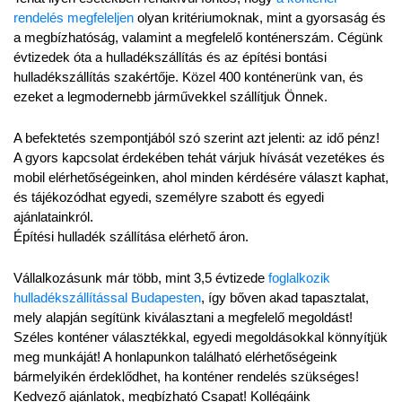
rendelés megfeleljen
 olyan kritériumoknak, mint a gyorsaság és 
a megbízhatóság, valamint a megfelelő konténerszám. Cégünk 
évtizedek óta a hulladékszállítás és az építési bontási 
hulladékszállítás szakértője. Közel 400 konténerünk van, és 
ezeket a legmodernebb járművekkel szállítjuk Önnek.
A befektetés szempontjából szó szerint azt jelenti: az idő pénz! 
A gyors kapcsolat érdekében tehát várjuk hívását vezetékes és 
mobil elérhetőségeinken, ahol minden kérdésére választ kaphat, 
és tájékozódhat egyedi, személyre szabott és egyedi 
ajánlatainkról.
Építési hulladék szállítása elérhető áron.
Vállalkozásunk már több, mint 3,5 évtizede 
foglalkozik 
hulladékszállítással Budapesten
, így bőven akad tapasztalat, 
mely alapján segítünk kiválasztani a megfelelő megoldást! 
Széles konténer választékkal, egyedi megoldásokkal könnyítjük 
meg munkáját! A honlapunkon található elérhetőségeink 
bármelyikén érdeklődhet, ha konténer rendelés szükséges! 
Kedvező ajánlatok, megbízható Csapat! Kollégáink 