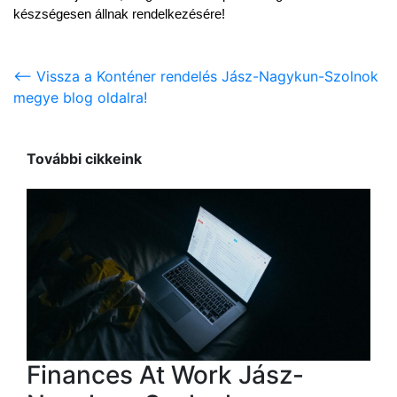
készségesen állnak rendelkezésére!
<-- Vissza a Konténer rendelés Jász-Nagykun-Szolnok
megye blog oldalra!
További cikkeink
Finances At Work Jász-