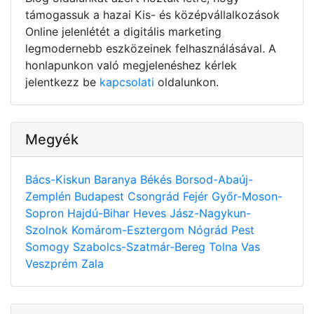
támogassuk a hazai Kis- és középvállalkozások
Online jelenlétét a digitális marketing
legmodernebb eszközeinek felhasználásával. A
honlapunkon való megjelenéshez kérlek
jelentkezz be
kapcsolati
oldalunkon.
Megyék
Bács-Kiskun
Baranya
Békés
Borsod-Abaúj-
Zemplén
Budapest
Csongrád
Fejér
Győr-Moson-
Sopron
Hajdú-Bihar
Heves
Jász-Nagykun-
Szolnok
Komárom-Esztergom
Nógrád
Pest
Somogy
Szabolcs-Szatmár-Bereg
Tolna
Vas
Veszprém
Zala