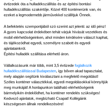
évtizedek óta a hulladékszállítás és az építési bontási 
hulladékszállítás szakértője. Közel 400 konténerünk van, és 
ezeket a legmodernebb járművekkel szállítjuk Önnek.
A befektetés szempontjából szó szerint azt jelenti: az idő pénz! 
A gyors kapcsolat érdekében tehát várjuk hívását vezetékes és 
mobil elérhetőségeinken, ahol minden kérdésére választ kaphat, 
és tájékozódhat egyedi, személyre szabott és egyedi 
ajánlatainkról.
Építési hulladék szállítása elérhető áron.
Vállalkozásunk már több, mint 3,5 évtizede 
foglalkozik 
hulladékszállítással Budapesten
, így bőven akad tapasztalat, 
mely alapján segítünk kiválasztani a megfelelő megoldást! 
Széles konténer választékkal, egyedi megoldásokkal könnyítjük 
meg munkáját! A honlapunkon található elérhetőségeink 
bármelyikén érdeklődhet, ha konténer rendelés szükséges! 
Kedvező ajánlatok, megbízható Csapat! Kollégáink 
készségesen állnak rendelkezésére!