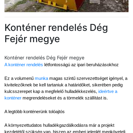
Konténer rendelés Dég
Fejér megye
Konténer rendelés Dég Fejér megye
A konténer rendelés
 létfontosságú az ipari beruházásokhoz
Ez a volumenű 
munka
 magas szintű szervezettséget igényel, a 
kivitelezőknek be kell tartaniuk a határidőket, sikerében pedig 
kulcsszerepet kap a megfelelő hulladékkezelés, 
ideértve a 
konténer
 megrendeléseket és a törmelék szállítást is.
A legtöbb konténerünk tolóajtós
A környezettudatos hulladékgazdálkodásra már a projekt 
kezdetétől szükség van, hiszen az emberi jelenlét megköveteli 