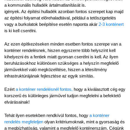
a kommunális hulladék ártalmatlanítását is.
igények. Az építési hulladék azonban fontos szerepet kap majd 
az építési folyamat előrehaladtával, például a tetőszigetelés 
vagy a burkolatok beépítése esetén naponta akár 
2-3 konténert 
is ki kell cserélni.
Az ezen építkezéseken minden esetben fontos szerepe van a 
konténer rendelésnek, hiszen egyszerre több helyszínt kell 
kihelyezni és a fentiek miatt gyorsan cserélni is kell. Az ilyen 
beruházásokhoz különösen szükséges a helyszín megfelelő 
járművekkel való megközelítése, hiszen a létesítmény 
infrastruktúrájának fejlesztése az egyik simítás.
Ezért 
a konténer rendelésnél fontos,
 hogy a kiválasztott cég egy 
korszerű és különleges járművel tudjon megfelelni a befektető 
elvárásainak!
Tehát ilyen esetekben rendkívül fontos, hogy 
a konténer 
rendelés megfeleljen
 olyan kritériumoknak, mint a gyorsaság és 
a megbízhatóság, valamint a megfelelő konténerszám. Cégünk 