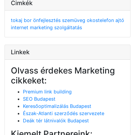
Cimkék
tokaj
bor
önfejlesztés
szemüveg
okostelefon
ajtó
internet
marketing
szolgáltatás
Linkek
Olvass érdekes Marketing
cikkeket:
Premium link building
SEO Budapest
Keresőoptimalizálás Budapest
Észak-Atlanti szerződés szervezete
Deák tér látnivalók Budapest
Kiemelt Partnereink: