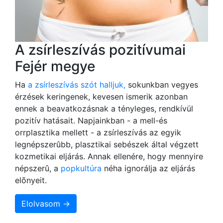
A zsírleszívás pozitívumai
Fejér megye
Ha
a zsírleszívás szót halljuk,
sokunkban vegyes
érzések keringenek, kevesen ismerik azonban
ennek a beavatkozásnak a tényleges, rendkívül
pozitív hatásait. Napjainkban - a mell-és
orrplasztika mellett - a zsírleszívás az egyik
legnépszerûbb, plasztikai sebészek által végzett
kozmetikai eljárás. Annak ellenére, hogy mennyire
népszerû, a
popkultúra
néha ignorálja az eljárás
elõnyeit.
Elolvasom →