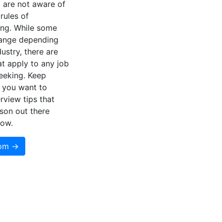
t are not aware of
 rules of
ing. While some
hange depending
dustry, there are
at apply to any job
eeking. Keep
f you want to
rview tips that
son out there
now.
som →