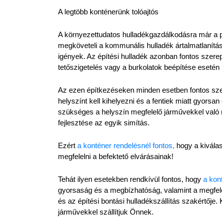
A legtöbb konténerünk tolóajtós
A környezettudatos hulladékgazdálkodásra már a pr
megköveteli a kommunális hulladék ártalmatlanításá
igények. Az építési hulladék azonban fontos szerepe
tetőszigetelés vagy a burkolatok beépítése esetén
Az ezen építkezéseken minden esetben fontos szer
helyszínt kell kihelyezni és a fentiek miatt gyorsan
szükséges a helyszín megfelelő járművekkel való m
fejlesztése az egyik simítás.
Ezért 
a konténer rendelésnél fontos,
 hogy a kivála
megfelelni a befektető elvárásainak!
Tehát ilyen esetekben rendkívül fontos, hogy 
a kon
gyorsaság és a megbízhatóság, valamint a megfele
és az építési bontási hulladékszállítás szakértője
járművekkel szállítjuk Önnek.