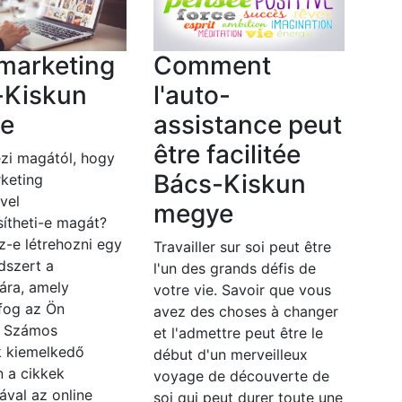
marketing
Comment
-Kiskun
l'auto-
e
assistance peut
être facilitée
zi magától, hogy
Bács-Kiskun
keting
vel
megye
ítheti-e magát?
z-e létrehozni egy
Travailler sur soi peut être
dszert a
l'un des grands défis de
ára, amely
votre vie. Savoir que vous
fog az Ön
avez des choses à changer
? Számos
et l'admettre peut être le
 kiemelkedő
début d'un merveilleux
n a cikkek
voyage de découverte de
ával az online
soi qui peut durer toute une