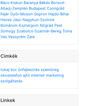
Bács-Kiskun
Baranya
Békés
Borsod-
Abaúj-Zemplén
Budapest
Csongrád
Fejér
Győr-Moson-Sopron
Hajdú-Bihar
Heves
Jász-Nagykun-Szolnok
Komárom-Esztergom
Nógrád
Pest
Somogy
Szabolcs-Szatmár-Bereg
Tolna
Vas
Veszprém
Zala
Cimkék
tokaj
bor
önfejlesztés
szemüveg
okostelefon
ajtó
internet
marketing
szolgáltatás
Linkek