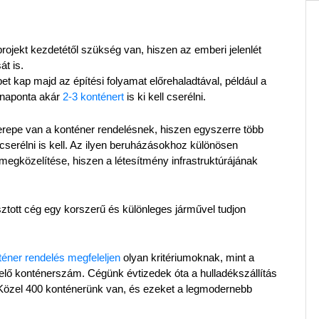
ojekt kezdetétől szükség van, hiszen az emberi jelenlét 
t is.
t kap majd az építési folyamat előrehaladtával, például a 
 naponta akár 
2-3 konténert 
is ki kell cserélni.
epe van a konténer rendelésnek, hiszen egyszerre több 
 cserélni is kell. Az ilyen beruházásokhoz különösen 
egközelítése, hiszen a létesítmény infrastruktúrájának 
sztott cég egy korszerű és különleges járművel tudjon 
téner rendelés megfeleljen
 olyan kritériumoknak, mint a 
lő konténerszám. Cégünk évtizedek óta a hulladékszállítás 
. Közel 400 konténerünk van, és ezeket a legmodernebb 