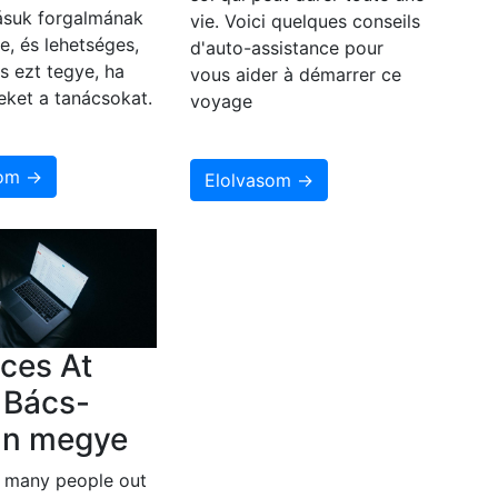
zásuk forgalmának
vie. Voici quelques conseils
e, és lehetséges,
d'auto-assistance pour
s ezt tegye, ha
vous aider à démarrer ce
eket a tanácsokat.
voyage
som →
Elolvasom →
ces At
 Bács-
un megye
e many people out