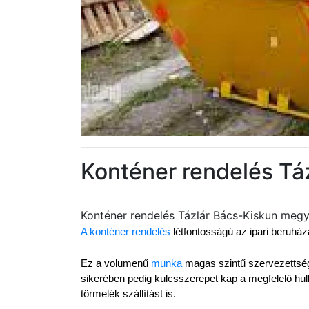
Konténer rendelés Tá
Konténer rendelés Tázlár Bács-Kiskun meg
A konténer rendelés
 létfontosságú az ipari beruh
Ez a volumenű 
munka
 magas szintű szervezettséget
sikerében pedig kulcsszerepet kap a megfelelő hul
törmelék szállítást is.