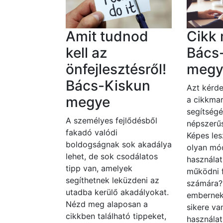
Amit tudnod
Cikk 
kell az
Bács
önfejlesztésről!
megy
Bács-Kiskun
Azt kérde
megye
a cikkmar
segítségé
A személyes fejlődésből
népszerűs
fakadó valódi
Képes les
boldogságnak sok akadálya
olyan mó
lehet, de sok csodálatos
használat
tipp van, amelyek
működni 
segíthetnek leküzdeni az
számára
utadba kerülő akadályokat.
embernek
Nézd meg alaposan a
sikere va
cikkben található tippeket,
használat