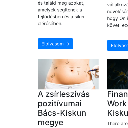
és találd meg azokat,
vállalko
amelyek segítenek a
növelésér
fejlődésben és a siker
hogy Ön i
elérésében.
követi ez
Elolvasom →
Elolva
A zsírleszívás
Finan
pozitívumai
Work
Bács-Kiskun
Kisk
megye
There ar