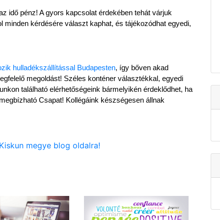
 az idő pénz! A gyors kapcsolat érdekében tehát várjuk 
l minden kérdésére választ kaphat, és tájékozódhat egyedi, 
ozik hulladékszállítással Budapesten
, így bőven akad 
megfelelő megoldást! Széles konténer választékkal, egyedi 
nkon található elérhetőségeink bármelyikén érdeklődhet, ha 
megbízható Csapat! Kollégáink készségesen állnak 
-Kiskun megye blog oldalra!