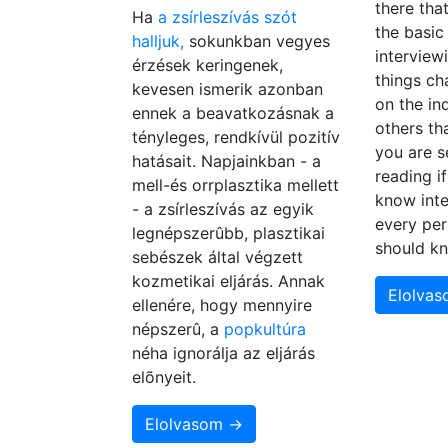
there tha
Ha
a zsírleszívás szót
the basic
halljuk,
sokunkban vegyes
interview
érzések keringenek,
things c
kevesen ismerik azonban
on the in
ennek a beavatkozásnak a
others th
tényleges, rendkívül pozitív
you are s
hatásait. Napjainkban - a
reading i
mell-és orrplasztika mellett
know inte
- a zsírleszívás az egyik
every per
legnépszerûbb, plasztikai
should k
sebészek által végzett
kozmetikai eljárás. Annak
Elolva
ellenére, hogy mennyire
népszerû, a
popkultúra
néha ignorálja az eljárás
elõnyeit.
Elolvasom →