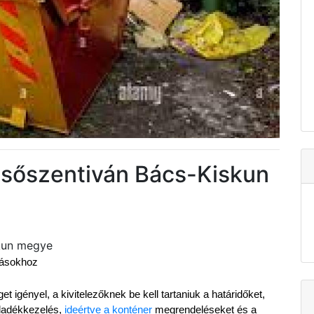
lsőszentiván Bács-Kiskun
skun megye
ázásokhoz
 igényel, a kivitelezőknek be kell tartaniuk a határidőket, 
ladékkezelés, 
ideértve a konténer
 megrendeléseket és a 