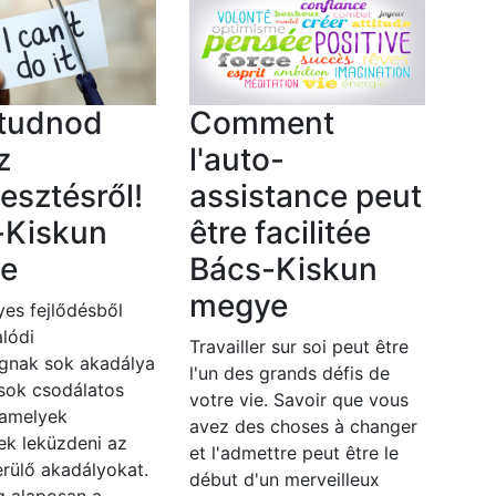
 tudnod
Comment
z
l'auto-
lesztésről!
assistance peut
-Kiskun
être facilitée
e
Bács-Kiskun
megye
es fejlődésből
lódi
Travailler sur soi peut être
gnak sok akadálya
l'un des grands défis de
 sok csodálatos
votre vie. Savoir que vous
 amelyek
avez des choses à changer
ek leküzdeni az
et l'admettre peut être le
rülő akadályokat.
début d'un merveilleux