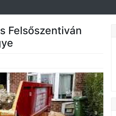
s Felsőszentiván
gye