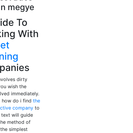
un megye
ide To
ing With
et
ning
panies
nvolves dirty
you wish the
lved immediately.
, how do i find
the
ective company
to
 text will guide
the method of
the simplest