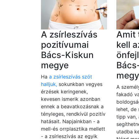
A zsírleszívás
Amit
pozitívumai
kell a
Bács-Kiskun
önfej
megye
Bács
megy
Ha
a zsírleszívás szót
halljuk,
sokunkban vegyes
A személy
érzések keringenek,
fakadó va
kevesen ismerik azonban
boldogsá
ennek a beavatkozásnak a
lehet, de
tényleges, rendkívül pozitív
tipp van,
hatásait. Napjainkban - a
segíthetn
mell-és orrplasztika mellett
utadba ke
- a zsírleszívás az egyik