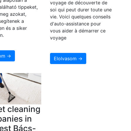
 alaposan a
voyage de découverte de
alálható tippeket,
soi qui peut durer toute une
 meg azokat,
vie. Voici quelques conseils
segítenek a
d'auto-assistance pour
en és a siker
vous aider à démarrer ce
n.
voyage
som →
Elolvasom →
t cleaning
anies in
est Bács-