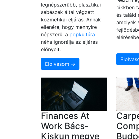
Nézd meg
legnépszerûbb, plasztikai
cikkben t
sebészek által végzett
és találd
kozmetikai eljárás. Annak
amelyek 
ellenére, hogy mennyire
fejlődésb
népszerû, a
popkultúra
elérésébe
néha ignorálja az eljárás
elõnyeit.
Elolva
Elolvasom →
Finances At
Carpe
Work Bács-
Comp
Kiskun megye
Budp