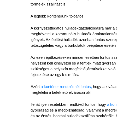
törmelék szállítást is.
A legtöbb konténerünk tolóajtós
A környezettudatos hulladékgazdálkodásra már a pr
megköveteli a kommunális hulladék ártalmatlanításá
igények. Az építési hulladék azonban fontos szerepe
tetőszigetelés vagy a burkolatok beépítése esetén
Az ezen építkezéseken minden esetben fontos szer
helyszínt kell kihelyezni és a fentiek miatt gyorsan
szükséges a helyszín megfelelő járművekkel való m
fejlesztése az egyik simítás.
Ezért 
a konténer rendelésnél fontos,
 hogy a kivála
megfelelni a befektető elvárásainak!
Tehát ilyen esetekben rendkívül fontos, hogy 
a kon
gyorsaság és a megbízhatóság, valamint a megfele
és az építési bontási hulladékszállítás szakértője