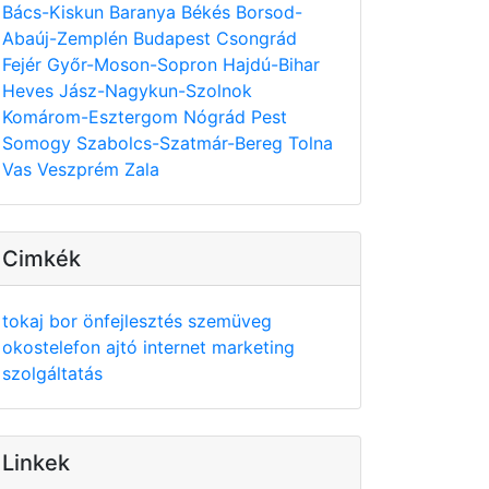
Bács-Kiskun
Baranya
Békés
Borsod-
Abaúj-Zemplén
Budapest
Csongrád
Fejér
Győr-Moson-Sopron
Hajdú-Bihar
Heves
Jász-Nagykun-Szolnok
Komárom-Esztergom
Nógrád
Pest
Somogy
Szabolcs-Szatmár-Bereg
Tolna
Vas
Veszprém
Zala
Cimkék
tokaj
bor
önfejlesztés
szemüveg
okostelefon
ajtó
internet
marketing
szolgáltatás
Linkek