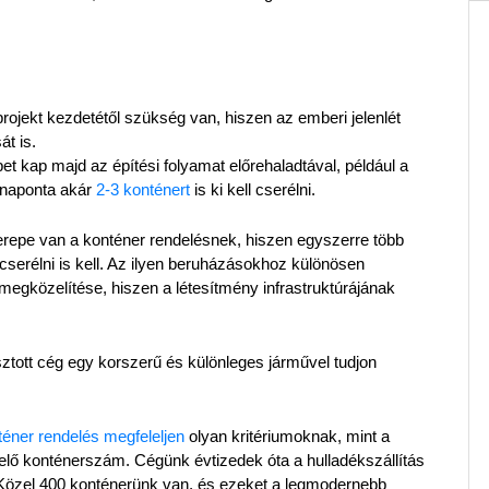
ojekt kezdetétől szükség van, hiszen az emberi jelenlét 
t is.
t kap majd az építési folyamat előrehaladtával, például a 
 naponta akár 
2-3 konténert 
is ki kell cserélni.
epe van a konténer rendelésnek, hiszen egyszerre több 
 cserélni is kell. Az ilyen beruházásokhoz különösen 
egközelítése, hiszen a létesítmény infrastruktúrájának 
sztott cég egy korszerű és különleges járművel tudjon 
téner rendelés megfeleljen
 olyan kritériumoknak, mint a 
lő konténerszám. Cégünk évtizedek óta a hulladékszállítás 
. Közel 400 konténerünk van, és ezeket a legmodernebb 