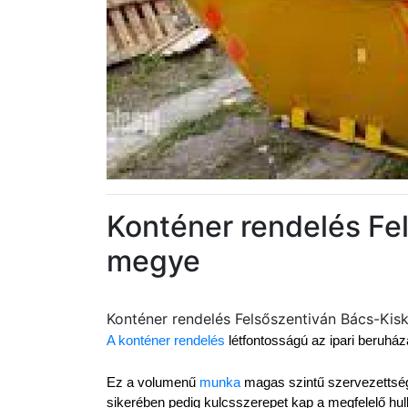
Konténer rendelés Fe
megye
Konténer rendelés Felsőszentiván Bács-Ki
A konténer rendelés
 létfontosságú az ipari beruh
Ez a volumenű 
munka
 magas szintű szervezettséget
sikerében pedig kulcsszerepet kap a megfelelő hul