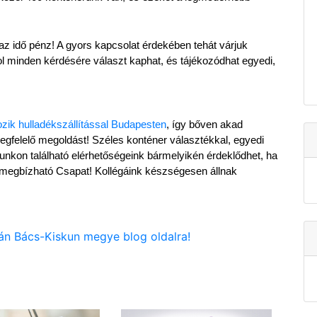
 az idő pénz! A gyors kapcsolat érdekében tehát várjuk 
l minden kérdésére választ kaphat, és tájékozódhat egyedi, 
ozik hulladékszállítással Budapesten
, így bőven akad 
megfelelő megoldást! Széles konténer választékkal, egyedi 
nkon található elérhetőségeink bármelyikén érdeklődhet, ha 
megbízható Csapat! Kollégáink készségesen állnak 
ván Bács-Kiskun megye blog oldalra!