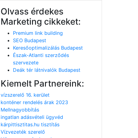
Olvass érdekes
Marketing cikkeket:
Premium link building
SEO Budapest
Keresőoptimalizálás Budapest
Észak-Atlanti szerződés
szervezete
Deák tér látnivalók Budapest
Kiemelt Partnereink:
vízszerelő 16. kerület
konténer rendelés árak 2023
Mellnagyobbítás
ingatlan adásvételi ügyvéd
kárpittisztitas.hu tisztítás
Vízvezeték szerelő