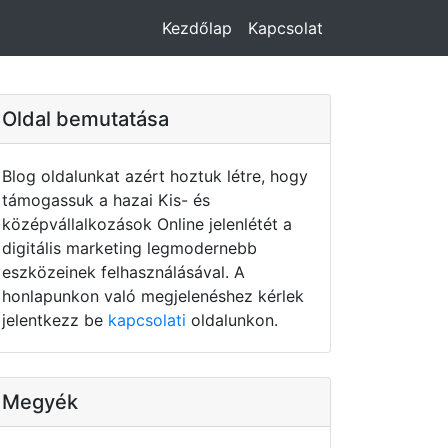
Kezdőlap
Kapcsolat
Oldal bemutatása
Blog oldalunkat azért hoztuk létre, hogy
támogassuk a hazai Kis- és
középvállalkozások Online jelenlétét a
digitális marketing legmodernebb
eszközeinek felhasználásával. A
honlapunkon való megjelenéshez kérlek
jelentkezz be
kapcsolati
oldalunkon.
Megyék