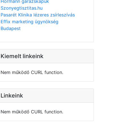
Hörmann garázskapuk
Szonyegtisztitas.hu
Pasarét Klinika lézeres zsírleszívás
Effix marketing ügynökség
Budapest
Kiemelt linkeink
Nem működő CURL function.
Linkeink
Nem működő CURL function.