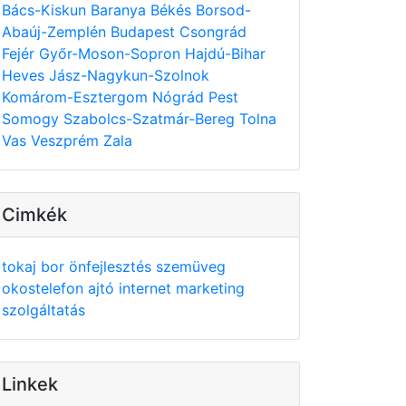
Bács-Kiskun
Baranya
Békés
Borsod-
Abaúj-Zemplén
Budapest
Csongrád
Fejér
Győr-Moson-Sopron
Hajdú-Bihar
Heves
Jász-Nagykun-Szolnok
Komárom-Esztergom
Nógrád
Pest
Somogy
Szabolcs-Szatmár-Bereg
Tolna
Vas
Veszprém
Zala
Cimkék
tokaj
bor
önfejlesztés
szemüveg
okostelefon
ajtó
internet
marketing
szolgáltatás
Linkek