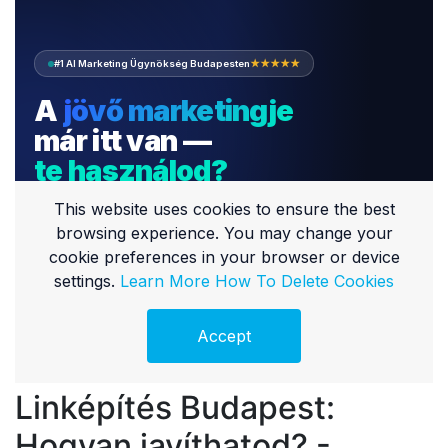
Linképítés Budapest:
Hogyan javíthatod? -