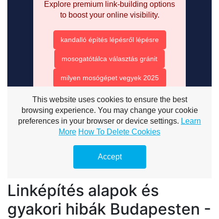
Linképítés alapok és
gyakori hibák Budapesten -