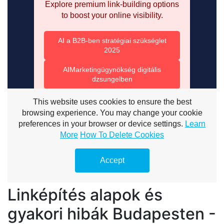
Linképítés alapok és
gyakori hibák Budapesten -