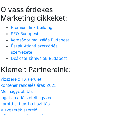
Olvass érdekes
Marketing cikkeket:
Premium link building
SEO Budapest
Keresőoptimalizálás Budapest
Észak-Atlanti szerződés
szervezete
Deák tér látnivalók Budapest
Kiemelt Partnereink:
vízszerelő 16. kerület
konténer rendelés árak 2023
Mellnagyobbítás
ingatlan adásvételi ügyvéd
kárpittisztitas.hu tisztítás
Vízvezeték szerelő