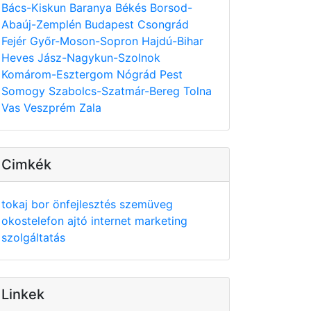
Bács-Kiskun
Baranya
Békés
Borsod-
Abaúj-Zemplén
Budapest
Csongrád
Fejér
Győr-Moson-Sopron
Hajdú-Bihar
Heves
Jász-Nagykun-Szolnok
Komárom-Esztergom
Nógrád
Pest
Somogy
Szabolcs-Szatmár-Bereg
Tolna
Vas
Veszprém
Zala
Cimkék
tokaj
bor
önfejlesztés
szemüveg
okostelefon
ajtó
internet
marketing
szolgáltatás
Linkek