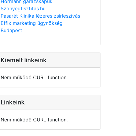
Hörmann garázskapuk
Szonyegtisztitas.hu
Pasarét Klinika lézeres zsírleszívás
Effix marketing ügynökség
Budapest
Kiemelt linkeink
Nem működő CURL function.
Linkeink
Nem működő CURL function.