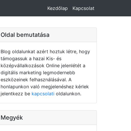
Kezdőlap
Kapcsolat
Oldal bemutatása
Blog oldalunkat azért hoztuk létre, hogy
támogassuk a hazai Kis- és
középvállalkozások Online jelenlétét a
digitális marketing legmodernebb
eszközeinek felhasználásával. A
honlapunkon való megjelenéshez kérlek
jelentkezz be
kapcsolati
oldalunkon.
Megyék