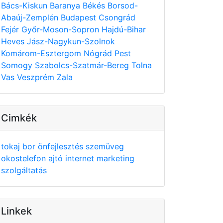
Bács-Kiskun
Baranya
Békés
Borsod-
Abaúj-Zemplén
Budapest
Csongrád
Fejér
Győr-Moson-Sopron
Hajdú-Bihar
Heves
Jász-Nagykun-Szolnok
Komárom-Esztergom
Nógrád
Pest
Somogy
Szabolcs-Szatmár-Bereg
Tolna
Vas
Veszprém
Zala
Cimkék
tokaj
bor
önfejlesztés
szemüveg
okostelefon
ajtó
internet
marketing
szolgáltatás
Linkek