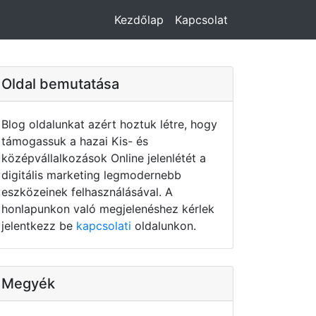
Kezdőlap
Kapcsolat
Oldal bemutatása
Blog oldalunkat azért hoztuk létre, hogy
támogassuk a hazai Kis- és
középvállalkozások Online jelenlétét a
digitális marketing legmodernebb
eszközeinek felhasználásával. A
honlapunkon való megjelenéshez kérlek
jelentkezz be
kapcsolati
oldalunkon.
Megyék