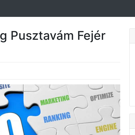
ng Pusztavám Fejér