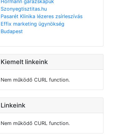
Hörmann garázskapuk
Szonyegtisztitas.hu
Pasarét Klinika lézeres zsírleszívás
Effix marketing ügynökség
Budapest
Kiemelt linkeink
Nem működő CURL function.
Linkeink
Nem működő CURL function.