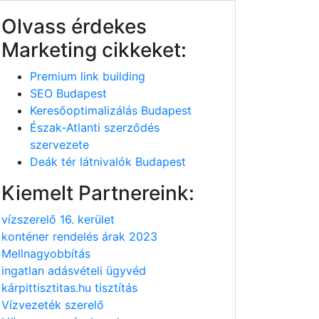
Olvass érdekes
Marketing cikkeket:
Premium link building
SEO Budapest
Keresőoptimalizálás Budapest
Észak-Atlanti szerződés
szervezete
Deák tér látnivalók Budapest
Kiemelt Partnereink:
vízszerelő 16. kerület
konténer rendelés árak 2023
Mellnagyobbítás
ingatlan adásvételi ügyvéd
kárpittisztitas.hu tisztítás
Vízvezeték szerelő