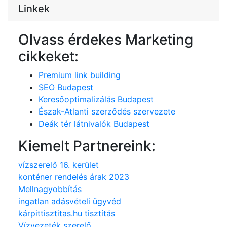
Linkek
Olvass érdekes Marketing
cikkeket:
Premium link building
SEO Budapest
Keresőoptimalizálás Budapest
Észak-Atlanti szerződés szervezete
Deák tér látnivalók Budapest
Kiemelt Partnereink:
vízszerelő 16. kerület
konténer rendelés árak 2023
Mellnagyobbítás
ingatlan adásvételi ügyvéd
kárpittisztitas.hu tisztítás
Vízvezeték szerelő