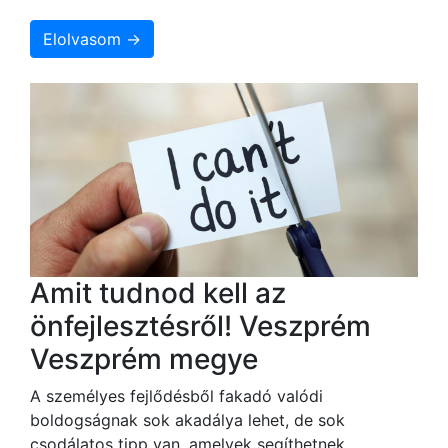
Elolvasom →
Amit tudnod kell az
önfejlesztésről! Veszprém
Veszprém megye
A személyes fejlődésből fakadó valódi
boldogságnak sok akadálya lehet, de sok
csodálatos tipp van, amelyek segíthetnek