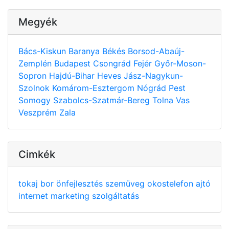
Megyék
Bács-Kiskun
Baranya
Békés
Borsod-Abaúj-
Zemplén
Budapest
Csongrád
Fejér
Győr-Moson-
Sopron
Hajdú-Bihar
Heves
Jász-Nagykun-
Szolnok
Komárom-Esztergom
Nógrád
Pest
Somogy
Szabolcs-Szatmár-Bereg
Tolna
Vas
Veszprém
Zala
Cimkék
tokaj
bor
önfejlesztés
szemüveg
okostelefon
ajtó
internet
marketing
szolgáltatás