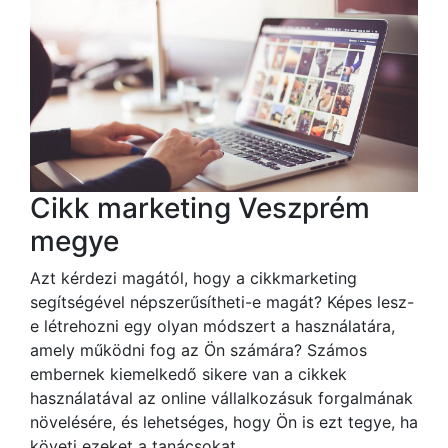
Cikk marketing Veszprém
megye
Azt kérdezi magától, hogy a cikkmarketing
segítségével népszerűsítheti-e magát? Képes lesz-
e létrehozni egy olyan módszert a használatára,
amely működni fog az Ön számára? Számos
embernek kiemelkedő sikere van a cikkek
használatával az online vállalkozásuk forgalmának
növelésére, és lehetséges, hogy Ön is ezt tegye, ha
követi ezeket a tanácsokat.