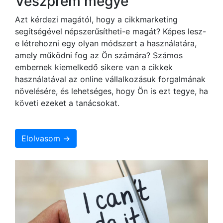
Veszprém megye
Azt kérdezi magától, hogy a cikkmarketing
segítségével népszerűsítheti-e magát? Képes lesz-
e létrehozni egy olyan módszert a használatára,
amely működni fog az Ön számára? Számos
embernek kiemelkedő sikere van a cikkek
használatával az online vállalkozásuk forgalmának
növelésére, és lehetséges, hogy Ön is ezt tegye, ha
követi ezeket a tanácsokat.
Elolvasom →