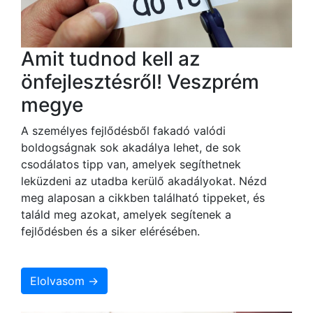
Amit tudnod kell az
önfejlesztésről! Veszprém
megye
A személyes fejlődésből fakadó valódi
boldogságnak sok akadálya lehet, de sok
csodálatos tipp van, amelyek segíthetnek
leküzdeni az utadba kerülő akadályokat. Nézd
meg alaposan a cikkben található tippeket, és
találd meg azokat, amelyek segítenek a
fejlődésben és a siker elérésében.
Elolvasom →