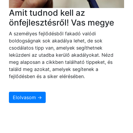
Amit tudnod kell az
önfejlesztésről! Vas megye
A személyes fejlődésből fakadó valódi
boldogságnak sok akadálya lehet, de sok
csodálatos tipp van, amelyek segíthetnek
leküzdeni az utadba kerülő akadályokat. Nézd
meg alaposan a cikkben található tippeket, és
találd meg azokat, amelyek segítenek a
fejlődésben és a siker elérésében.
Elolvasom →