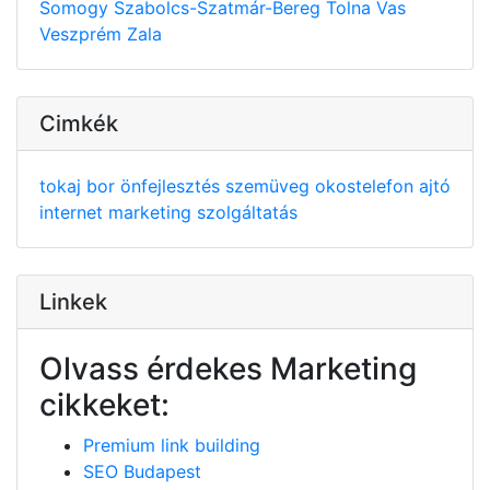
Somogy
Szabolcs-Szatmár-Bereg
Tolna
Vas
Veszprém
Zala
Cimkék
tokaj
bor
önfejlesztés
szemüveg
okostelefon
ajtó
internet
marketing
szolgáltatás
Linkek
Olvass érdekes Marketing
cikkeket:
Premium link building
SEO Budapest