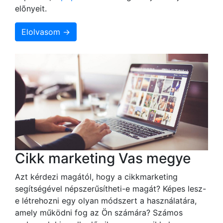
elõnyeit.
Elolvasom →
Cikk marketing Vas megye
Azt kérdezi magától, hogy a cikkmarketing
segítségével népszerűsítheti-e magát? Képes lesz-
e létrehozni egy olyan módszert a használatára,
amely működni fog az Ön számára? Számos