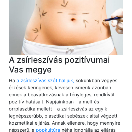
A zsírleszívás pozitívumai
Vas megye
Ha
a zsírleszívás szót halljuk,
sokunkban vegyes
érzések keringenek, kevesen ismerik azonban
ennek a beavatkozásnak a tényleges, rendkívül
pozitív hatásait. Napjainkban - a mell-és
orrplasztika mellett - a zsírleszívás az egyik
legnépszerûbb, plasztikai sebészek által végzett
kozmetikai eljárás. Annak ellenére, hogy mennyire
népszerû, a
popkultúra
néha ignorálja az eljárás