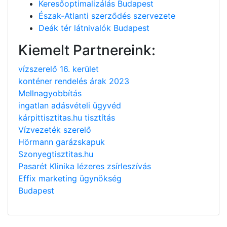
Keresőoptimalizálás Budapest
Észak-Atlanti szerződés szervezete
Deák tér látnivalók Budapest
Kiemelt Partnereink:
vízszerelő 16. kerület
konténer rendelés árak 2023
Mellnagyobbítás
ingatlan adásvételi ügyvéd
kárpittisztitas.hu tisztítás
Vízvezeték szerelő
Hörmann garázskapuk
Szonyegtisztitas.hu
Pasarét Klinika lézeres zsírleszívás
Effix marketing ügynökség
Budapest