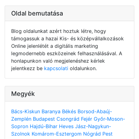
Oldal bemutatása
Blog oldalunkat azért hoztuk létre, hogy
támogassuk a hazai Kis- és középvállalkozások
Online jelenlétét a digitális marketing
legmodernebb eszközeinek felhasználásával. A
honlapunkon való megjelenéshez kérlek
jelentkezz be
kapcsolati
oldalunkon.
Megyék
Bács-Kiskun
Baranya
Békés
Borsod-Abaúj-
Zemplén
Budapest
Csongrád
Fejér
Győr-Moson-
Sopron
Hajdú-Bihar
Heves
Jász-Nagykun-
Szolnok
Komárom-Esztergom
Nógrád
Pest