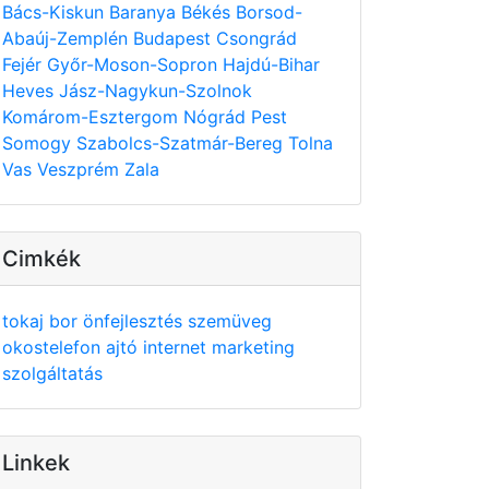
Bács-Kiskun
Baranya
Békés
Borsod-
Abaúj-Zemplén
Budapest
Csongrád
Fejér
Győr-Moson-Sopron
Hajdú-Bihar
Heves
Jász-Nagykun-Szolnok
Komárom-Esztergom
Nógrád
Pest
Somogy
Szabolcs-Szatmár-Bereg
Tolna
Vas
Veszprém
Zala
Cimkék
tokaj
bor
önfejlesztés
szemüveg
okostelefon
ajtó
internet
marketing
szolgáltatás
Linkek