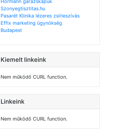
Hörmann garázskapuk
Szonyegtisztitas.hu
Pasarét Klinika lézeres zsírleszívás
Effix marketing ügynökség
Budapest
Kiemelt linkeink
Nem működő CURL function.
Linkeink
Nem működő CURL function.