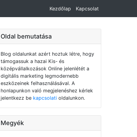
Kezdőlap
Kapcsolat
Oldal bemutatása
Blog oldalunkat azért hoztuk létre, hogy
támogassuk a hazai Kis- és
középvállalkozások Online jelenlétét a
digitális marketing legmodernebb
eszközeinek felhasználásával. A
honlapunkon való megjelenéshez kérlek
jelentkezz be
kapcsolati
oldalunkon.
Megyék