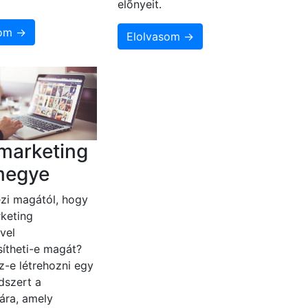
elõnyeit.
som →
Elolvasom →
marketing
megye
zi magától, hogy
keting
vel
ítheti-e magát?
z-e létrehozni egy
dszert a
ára, amely