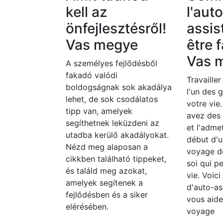
kell az
l'aut
önfejlesztésről!
assis
Vas megye
être f
Vas 
A személyes fejlődésből
fakadó valódi
Travailler
boldogságnak sok akadálya
l'un des 
lehet, de sok csodálatos
votre vie
tipp van, amelyek
avez des
segíthetnek leküzdeni az
et l'adme
utadba kerülő akadályokat.
début d'u
Nézd meg alaposan a
voyage d
cikkben található tippeket,
soi qui p
és találd meg azokat,
vie. Voic
amelyek segítenek a
d'auto-as
fejlődésben és a siker
vous aide
elérésében.
voyage