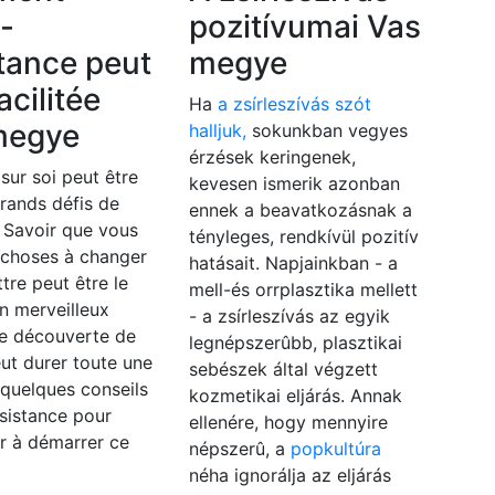
o-
pozitívumai Vas
tance peut
megye
acilitée
Ha
a zsírleszívás szót
megye
halljuk,
sokunkban vegyes
érzések keringenek,
 sur soi peut être
kevesen ismerik azonban
grands défis de
ennek a beavatkozásnak a
. Savoir que vous
tényleges, rendkívül pozitív
 choses à changer
hatásait. Napjainkban - a
ttre peut être le
mell-és orrplasztika mellett
n merveilleux
- a zsírleszívás az egyik
e découverte de
legnépszerûbb, plasztikai
eut durer toute une
sebészek által végzett
i quelques conseils
kozmetikai eljárás. Annak
sistance pour
ellenére, hogy mennyire
r à démarrer ce
népszerû, a
popkultúra
néha ignorálja az eljárás