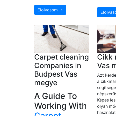
Elolvasom →
Elolva
Carpet cleaning
Cikk 
Companies in
Vas 
Budpest Vas
Azt kérde
megye
a cikkmar
segítségé
A Guide To
népszerűs
Képes les
Working With
olyan mó
használat
Carpet