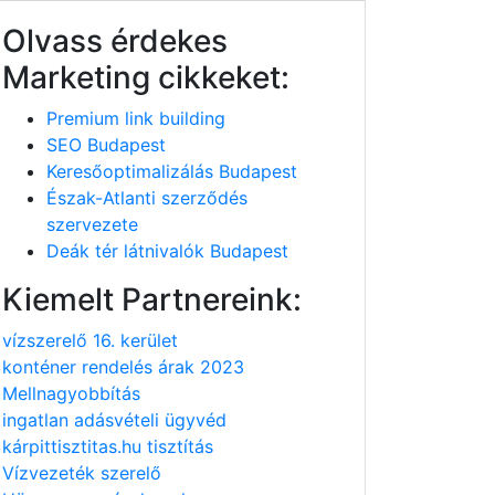
Olvass érdekes
Marketing cikkeket:
Premium link building
SEO Budapest
Keresőoptimalizálás Budapest
Észak-Atlanti szerződés
szervezete
Deák tér látnivalók Budapest
Kiemelt Partnereink:
vízszerelő 16. kerület
konténer rendelés árak 2023
Mellnagyobbítás
ingatlan adásvételi ügyvéd
kárpittisztitas.hu tisztítás
Vízvezeték szerelő