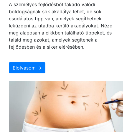
A személyes fejlődésből fakadó valódi
boldogságnak sok akadálya lehet, de sok
csodálatos tipp van, amelyek segíthetnek
leküzdeni az utadba kerülő akadályokat. Nézd
meg alaposan a cikkben található tippeket, és
találd meg azokat, amelyek segítenek a
fejlődésben és a siker elérésében.
Elolvasom →