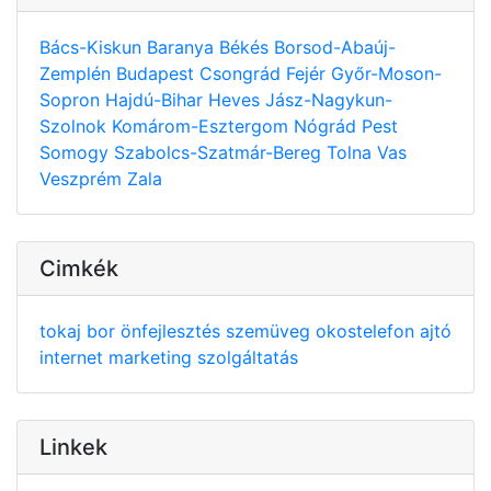
Bács-Kiskun
Baranya
Békés
Borsod-Abaúj-
Zemplén
Budapest
Csongrád
Fejér
Győr-Moson-
Sopron
Hajdú-Bihar
Heves
Jász-Nagykun-
Szolnok
Komárom-Esztergom
Nógrád
Pest
Somogy
Szabolcs-Szatmár-Bereg
Tolna
Vas
Veszprém
Zala
Cimkék
tokaj
bor
önfejlesztés
szemüveg
okostelefon
ajtó
internet
marketing
szolgáltatás
Linkek