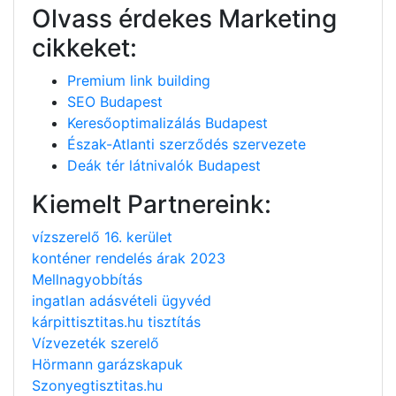
Olvass érdekes Marketing
cikkeket:
Premium link building
SEO Budapest
Keresőoptimalizálás Budapest
Észak-Atlanti szerződés szervezete
Deák tér látnivalók Budapest
Kiemelt Partnereink:
vízszerelő 16. kerület
konténer rendelés árak 2023
Mellnagyobbítás
ingatlan adásvételi ügyvéd
kárpittisztitas.hu tisztítás
Vízvezeték szerelő
Hörmann garázskapuk
Szonyegtisztitas.hu