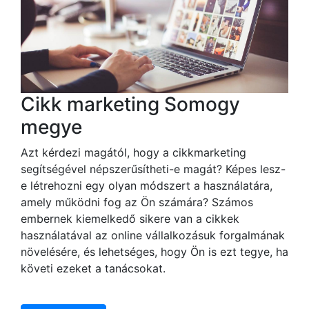
Cikk marketing Somogy
megye
Azt kérdezi magától, hogy a cikkmarketing
segítségével népszerűsítheti-e magát? Képes lesz-
e létrehozni egy olyan módszert a használatára,
amely működni fog az Ön számára? Számos
embernek kiemelkedő sikere van a cikkek
használatával az online vállalkozásuk forgalmának
növelésére, és lehetséges, hogy Ön is ezt tegye, ha
követi ezeket a tanácsokat.