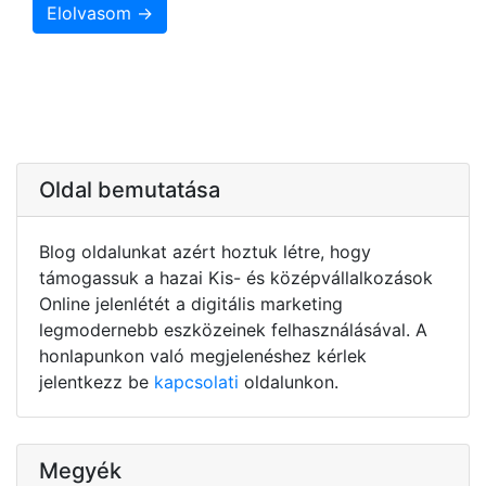
Elolvasom →
Oldal bemutatása
Blog oldalunkat azért hoztuk létre, hogy
támogassuk a hazai Kis- és középvállalkozások
Online jelenlétét a digitális marketing
legmodernebb eszközeinek felhasználásával. A
honlapunkon való megjelenéshez kérlek
jelentkezz be
kapcsolati
oldalunkon.
Megyék