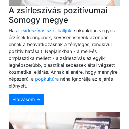
A zsírleszívás pozitívumai
Somogy megye
Ha
a zsírleszívás szót halljuk,
sokunkban vegyes
érzések keringenek, kevesen ismerik azonban
ennek a beavatkozásnak a tényleges, rendkívül
pozitív hatásait. Napjainkban - a mell-és
orrplasztika mellett - a zsírleszívás az egyik
legnépszerûbb, plasztikai sebészek által végzett
kozmetikai eljárás. Annak ellenére, hogy mennyire
népszerû, a
popkultúra
néha ignorálja az eljárás
elõnyeit.
Elolvasom →