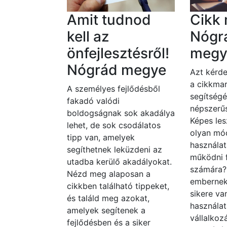
Amit tudnod
Cikk 
kell az
Nógr
önfejlesztésről!
megy
Nógrád megye
Azt kérde
a cikkmar
A személyes fejlődésből
segítségé
fakadó valódi
népszerűs
boldogságnak sok akadálya
Képes les
lehet, de sok csodálatos
olyan mó
tipp van, amelyek
használat
segíthetnek leküzdeni az
működni 
utadba kerülő akadályokat.
számára
Nézd meg alaposan a
embernek
cikkben található tippeket,
sikere va
és találd meg azokat,
használat
amelyek segítenek a
vállalko
fejlődésben és a siker