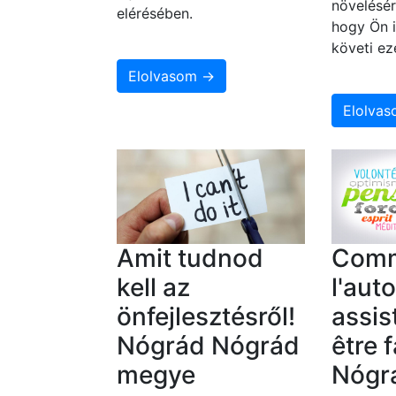
növelésér
elérésében.
hogy Ön i
követi ez
Elolvasom →
Elolva
Amit tudnod
Com
kell az
l'aut
önfejlesztésről!
assis
Nógrád Nógrád
être f
megye
Nógr