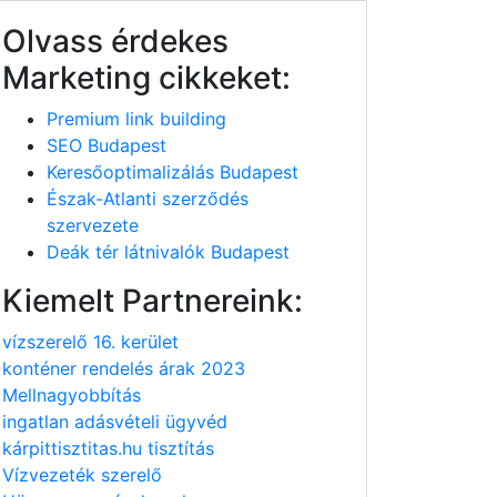
Olvass érdekes
Marketing cikkeket:
Premium link building
SEO Budapest
Keresőoptimalizálás Budapest
Észak-Atlanti szerződés
szervezete
Deák tér látnivalók Budapest
Kiemelt Partnereink:
vízszerelő 16. kerület
konténer rendelés árak 2023
Mellnagyobbítás
ingatlan adásvételi ügyvéd
kárpittisztitas.hu tisztítás
Vízvezeték szerelő