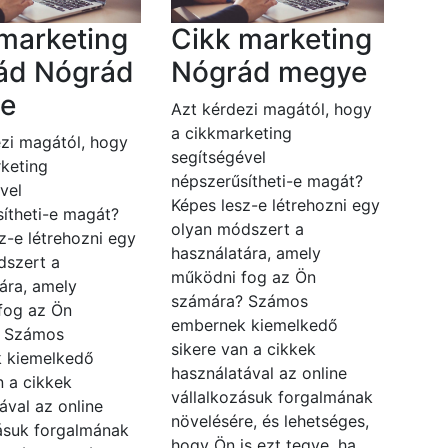
marketing
Cikk marketing
ád Nógrád
Nógrád megye
e
Azt kérdezi magától, hogy
a cikkmarketing
zi magától, hogy
segítségével
keting
népszerűsítheti-e magát?
vel
Képes lesz-e létrehozni egy
ítheti-e magát?
olyan módszert a
z-e létrehozni egy
használatára, amely
dszert a
működni fog az Ön
ára, amely
számára? Számos
fog az Ön
embernek kiemelkedő
? Számos
sikere van a cikkek
 kiemelkedő
használatával az online
n a cikkek
vállalkozásuk forgalmának
ával az online
növelésére, és lehetséges,
zásuk forgalmának
hogy Ön is ezt tegye, ha