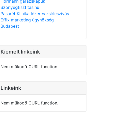
Hörmann garázskapuk
Szonyegtisztitas.hu
Pasarét Klinika lézeres zsírleszívás
Effix marketing ügynökség
Budapest
Kiemelt linkeink
Nem működő CURL function.
Linkeink
Nem működő CURL function.