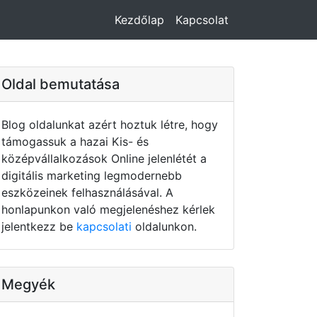
Kezdőlap
Kapcsolat
Oldal bemutatása
Blog oldalunkat azért hoztuk létre, hogy
támogassuk a hazai Kis- és
középvállalkozások Online jelenlétét a
digitális marketing legmodernebb
eszközeinek felhasználásával. A
honlapunkon való megjelenéshez kérlek
jelentkezz be
kapcsolati
oldalunkon.
Megyék