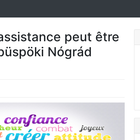
ssistance peut être
kpüspöki Nógrád