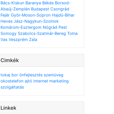
Bács-Kiskun
Baranya
Békés
Borsod-
Abaúj-Zemplén
Budapest
Csongrád
Fejér
Győr-Moson-Sopron
Hajdú-Bihar
Heves
Jász-Nagykun-Szolnok
Komárom-Esztergom
Nógrád
Pest
Somogy
Szabolcs-Szatmár-Bereg
Tolna
Vas
Veszprém
Zala
Cimkék
tokaj
bor
önfejlesztés
szemüveg
okostelefon
ajtó
internet
marketing
szolgáltatás
Linkek