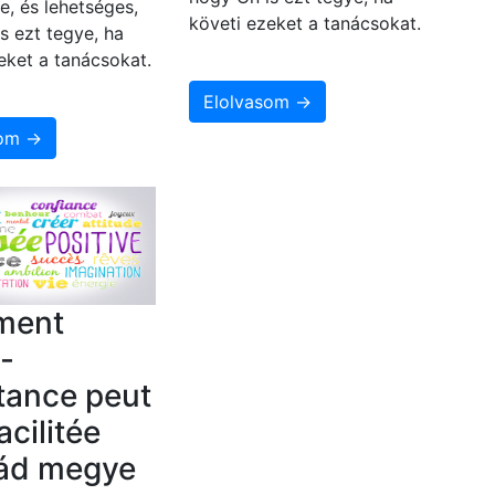
e, és lehetséges,
követi ezeket a tanácsokat.
s ezt tegye, ha
eket a tanácsokat.
Elolvasom →
som →
ment
o-
tance peut
acilitée
ád megye