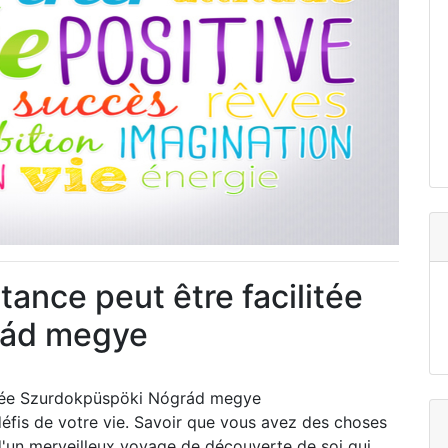
ance peut être facilitée
rád megye
litée Szurdokpüspöki Nógrád megye
 défis de votre vie. Savoir que vous avez des choses
 d'un merveilleux voyage de découverte de soi qui