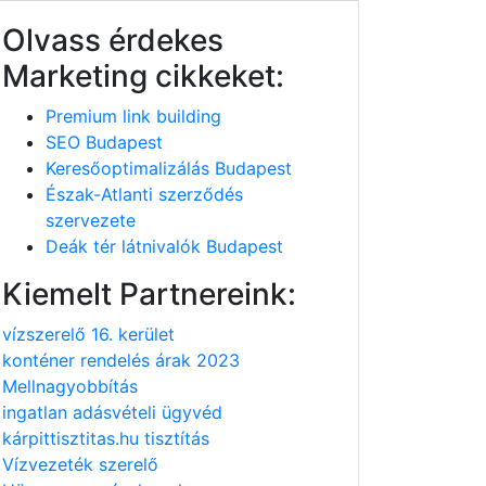
Olvass érdekes
Marketing cikkeket:
Premium link building
SEO Budapest
Keresőoptimalizálás Budapest
Észak-Atlanti szerződés
szervezete
Deák tér látnivalók Budapest
Kiemelt Partnereink:
vízszerelő 16. kerület
konténer rendelés árak 2023
Mellnagyobbítás
ingatlan adásvételi ügyvéd
kárpittisztitas.hu tisztítás
Vízvezeték szerelő