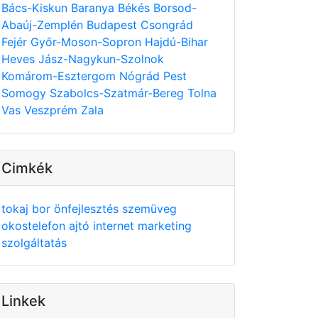
Bács-Kiskun
Baranya
Békés
Borsod-
Abaúj-Zemplén
Budapest
Csongrád
Fejér
Győr-Moson-Sopron
Hajdú-Bihar
Heves
Jász-Nagykun-Szolnok
Komárom-Esztergom
Nógrád
Pest
Somogy
Szabolcs-Szatmár-Bereg
Tolna
Vas
Veszprém
Zala
Cimkék
tokaj
bor
önfejlesztés
szemüveg
okostelefon
ajtó
internet
marketing
szolgáltatás
Linkek