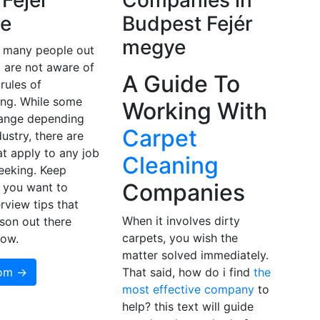
Fejér
Companies in
e
Budpest Fejér
megye
e many people out
t are not aware of
A Guide To
 rules of
ing. While some
Working With
hange depending
Carpet
dustry, there are
at apply to any job
Cleaning
eeking. Keep
Companies
f you want to
rview tips that
When it involves dirty
son out there
carpets, you wish the
now.
matter solved immediately.
som →
That said, how do i find
the
most effective company
to
help? this text will guide