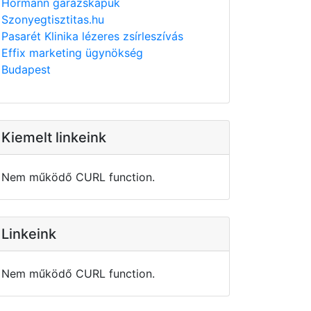
Hörmann garázskapuk
Szonyegtisztitas.hu
Pasarét Klinika lézeres zsírleszívás
Effix marketing ügynökség
Budapest
Kiemelt linkeink
Nem működő CURL function.
Linkeink
Nem működő CURL function.