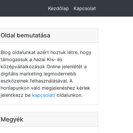
Kezdőlap
Kapcsolat
Oldal bemutatása
Blog oldalunkat azért hoztuk létre, hogy
támogassuk a hazai Kis- és
középvállalkozások Online jelenlétét a
digitális marketing legmodernebb
eszközeinek felhasználásával. A
honlapunkon való megjelenéshez kérlek
jelentkezz be
kapcsolati
oldalunkon.
Megyék