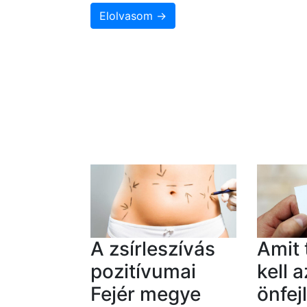
Elolvasom →
A zsírleszívás
Amit
pozitívumai
kell a
Fejér megye
önfej