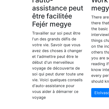
l'auto-
Work 
assistance peut
megy
être facilitée
There ar
Fejér megye
there tha
the basic
Travailler sur soi peut être
interview
l'un des grands défis de
things c
votre vie. Savoir que vous
on the in
avez des choses à changer
others th
et l'admettre peut être le
you are s
début d'un merveilleux
reading i
voyage de découverte de
know inte
soi qui peut durer toute une
every per
vie. Voici quelques conseils
should k
d'auto-assistance pour
vous aider à démarrer ce
Elolva
voyage