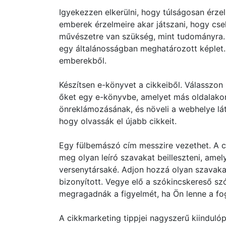
Igyekezzen elkerülni, hogy túlságosan érze
emberek érzelmeire akar játszani, hogy cse
művészetre van szükség, mint tudományra. 
egy általánosságban meghatározott képlet. 
emberekből.
Készítsen e-könyvet a cikkeiből. Válasszon 
őket egy e-könyvbe, amelyet más oldalakon
önreklámozásának, és növeli a webhelye lát
hogy olvassák el újabb cikkeit.
Egy fülbemászó cím messzire vezethet. A c
meg olyan leíró szavakat beilleszteni, amel
versenytársaké. Adjon hozzá olyan szavakat,
bizonyított. Vegye elő a szókincskereső szó
megragadnák a figyelmét, ha Ön lenne a fo
A cikkmarketing tippjei nagyszerű kiindulóp