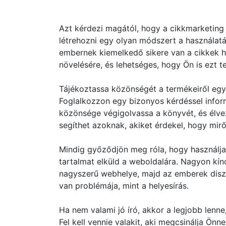
Azt kérdezi magától, hogy a cikkmarketing 
létrehozni egy olyan módszert a használa
embernek kiemelkedő sikere van a cikkek h
növelésére, és lehetséges, hogy Ön is ezt t
Tájékoztassa közönségét a termékeiről eg
Foglalkozzon egy bizonyos kérdéssel infor
közönsége végigolvassa a könyvét, és élvez
segíthet azoknak, akiket érdekel, hogy mirő
Mindig győződjön meg róla, hogy használja 
tartalmat elküld a weboldalára. Nagyon kín
nagyszerű webhelye, majd az emberek diszk
van problémája, mint a helyesírás.
Ha nem valami jó író, akkor a legjobb lenn
Fel kell vennie valakit, aki megcsinálja Ön