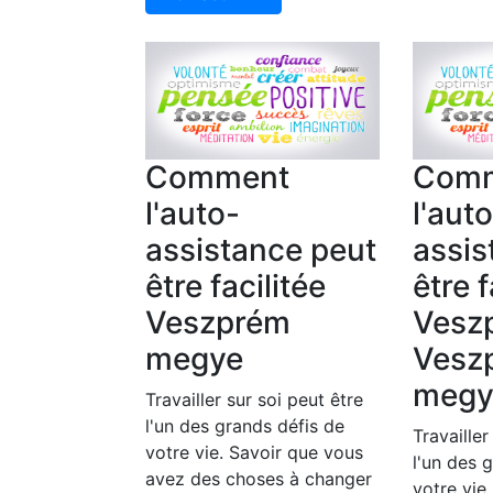
Comment
Com
l'auto-
l'aut
assistance peut
assis
être facilitée
être f
Veszprém
Vesz
megye
Vesz
megy
Travailler sur soi peut être
l'un des grands défis de
Travailler
votre vie. Savoir que vous
l'un des 
avez des choses à changer
votre vie