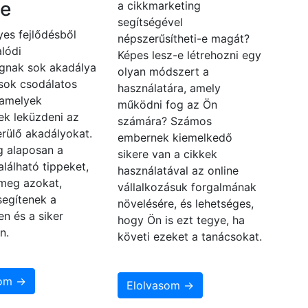
e
a cikkmarketing
segítségével
es fejlődésből
népszerűsítheti-e magát?
lódi
Képes lesz-e létrehozni egy
gnak sok akadálya
olyan módszert a
 sok csodálatos
használatára, amely
 amelyek
működni fog az Ön
ek leküzdeni az
számára? Számos
rülő akadályokat.
embernek kiemelkedő
 alaposan a
sikere van a cikkek
alálható tippeket,
használatával az online
 meg azokat,
vállalkozásuk forgalmának
segítenek a
növelésére, és lehetséges,
en és a siker
hogy Ön is ezt tegye, ha
n.
követi ezeket a tanácsokat.
som →
Elolvasom →