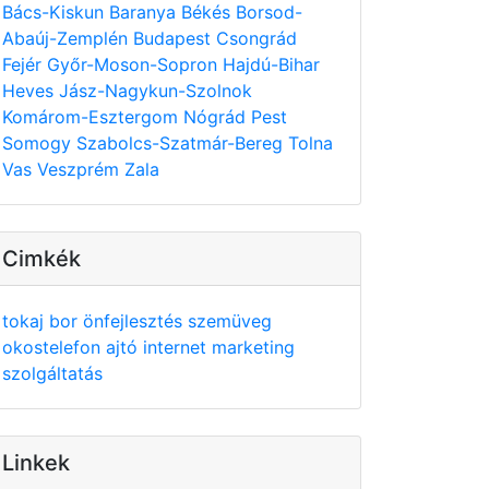
Bács-Kiskun
Baranya
Békés
Borsod-
Abaúj-Zemplén
Budapest
Csongrád
Fejér
Győr-Moson-Sopron
Hajdú-Bihar
Heves
Jász-Nagykun-Szolnok
Komárom-Esztergom
Nógrád
Pest
Somogy
Szabolcs-Szatmár-Bereg
Tolna
Vas
Veszprém
Zala
Cimkék
tokaj
bor
önfejlesztés
szemüveg
okostelefon
ajtó
internet
marketing
szolgáltatás
Linkek