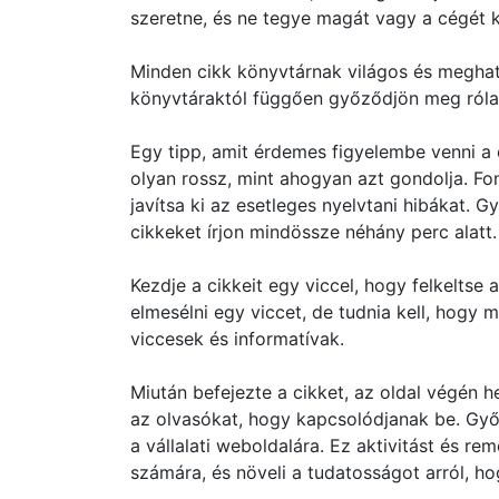
szeretne, és ne tegye magát vagy a cégét k
Minden cikk könyvtárnak világos és meghatá
könyvtáraktól függően győződjön meg róla, 
Egy tipp, amit érdemes figyelembe venni a
olyan rossz, mint ahogyan azt gondolja. Fo
javítsa ki az esetleges nyelvtani hibákat. G
cikkeket írjon mindössze néhány perc alatt.
Kezdje a cikkeit egy viccel, hogy felkeltse
elmesélni egy viccet, de tudnia kell, hogy 
viccesek és informatívak.
Miután befejezte a cikket, az oldal végén h
az olvasókat, hogy kapcsolódjanak be. Győ
a vállalati weboldalára. Ez aktivitást és r
számára, és növeli a tudatosságot arról, ho