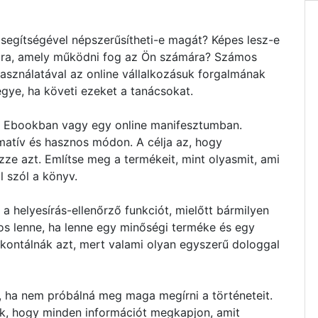
segítségével népszerűsítheti-e magát? Képes lesz-e
tára, amely működni fog az Ön számára? Számos
asználatával az online vállalkozásuk forgalmának
egye, ha követi ezeket a tanácsokat.
y Ebookban vagy egy online manifesztumban.
matív és hasznos módon. A célja az, hogy
ze azt. Említse meg a termékeit, mint olyasmit, ami
l szól a könyv.
a helyesírás-ellenőrző funkciót, mielőtt bármilyen
os lenne, ha lenne egy minőségi terméke és egy
ontálnák azt, mert valami olyan egyszerű dologgal
e, ha nem próbálná meg maga megírni a történeteit.
nek, hogy minden információt megkapjon, amit