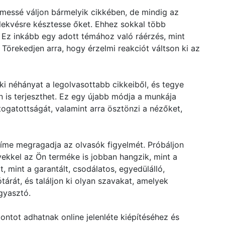
lmessé váljon bármelyik cikkében, de mindig az
lekvésre késztesse őket. Ehhez sokkal több
Ez inkább egy adott témához való ráérzés, mint
Törekedjen arra, hogy érzelmi reakciót váltson ki az
ki néhányat a legolvasottabb cikkeiből, és tegye
 is terjeszthet. Ez egy újabb módja a munkája
ogatottságát, valamint arra ösztönzi a nézőket,
íme megragadja az olvasók figyelmét. Próbáljon
yekkel az Ön terméke is jobban hangzik, mint a
 mint a garantált, csodálatos, egyedülálló,
tárát, és találjon ki olyan szavakat, amelyek
gyasztó.
ontot adhatnak online jelenléte kiépítéséhez és