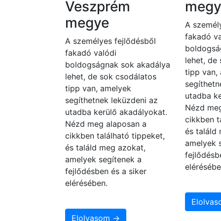
Veszprém
megy
megye
A személy
fakadó va
A személyes fejlődésből
boldogsá
fakadó valódi
lehet, de
boldogságnak sok akadálya
tipp van,
lehet, de sok csodálatos
segíthetn
tipp van, amelyek
utadba ke
segíthetnek leküzdeni az
Nézd meg
utadba kerülő akadályokat.
cikkben t
Nézd meg alaposan a
és találd
cikkben található tippeket,
amelyek 
és találd meg azokat,
fejlődésb
amelyek segítenek a
elérésébe
fejlődésben és a siker
elérésében.
Elolva
Elolvasom →