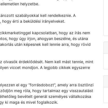
ellemetlen helyzetbe.
rozott szabályokkal kell rendelkeznie. A
hogy érti a beküldési irányelveket.
 cikkmarketinggel kapcsolatban, hogy az írás nem
ntos, hogy úgy írjon, ahogyan beszélne, és utána
yakorlás után képesnek kell lennie arra, hogy rövid
 az olvasók érdeklődését. Nem kell mást tennie, mint
milyen viccet mondjon. A legjobb cikkek egyszerre
elyezzen el egy "forrásdobozt", amely arra ösztönzi
ződjön meg róla, hogy tartalmaz egy visszautalást
emélhetőleg bevételt generál személyes vállalkozása
gy ki maga és mivel foglalkozik.