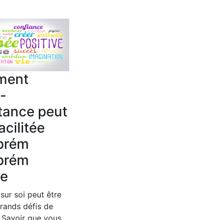
ment
o-
tance peut
acilitée
prém
prém
e
 sur soi peut être
grands défis de
. Savoir que vous