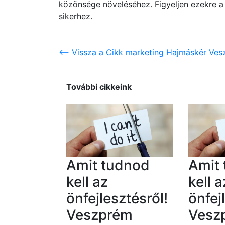
közönsége növeléséhez. Figyeljen ezekre a j
sikerhez.
<-- Vissza a Cikk marketing Hajmáskér Ves
További cikkeink
Amit tudnod
Amit
kell az
kell a
önfejlesztésről!
önfej
Veszprém
Vesz