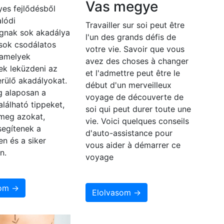
Vas megye
es fejlődésből
lódi
Travailler sur soi peut être
gnak sok akadálya
l'un des grands défis de
 sok csodálatos
votre vie. Savoir que vous
 amelyek
avez des choses à changer
ek leküzdeni az
et l'admettre peut être le
rülő akadályokat.
début d'un merveilleux
 alaposan a
voyage de découverte de
alálható tippeket,
soi qui peut durer toute une
 meg azokat,
vie. Voici quelques conseils
segítenek a
d'auto-assistance pour
en és a siker
vous aider à démarrer ce
n.
voyage
som →
Elolvasom →