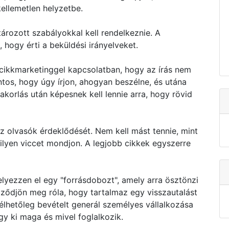
ellemetlen helyzetbe.
rozott szabályokkal kell rendelkeznie. A
hogy érti a beküldési irányelveket.
 cikkmarketinggel kapcsolatban, hogy az írás nem
ntos, hogy úgy írjon, ahogyan beszélne, és utána
yakorlás után képesnek kell lennie arra, hogy rövid
 az olvasók érdeklődését. Nem kell mást tennie, mint
milyen viccet mondjon. A legjobb cikkek egyszerre
elyezzen el egy "forrásdobozt", amely arra ösztönzi
ződjön meg róla, hogy tartalmaz egy visszautalást
emélhetőleg bevételt generál személyes vállalkozása
gy ki maga és mivel foglalkozik.