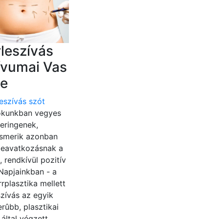
rleszívás
ívumai Vas
e
leszívás szót
kunkban vegyes
eringenek,
ismerik azonban
beavatkozásnak a
, rendkívül pozitív
 Napjainkban - a
rrplasztika mellett
eszívás az egyik
rûbb, plasztikai
által végzett