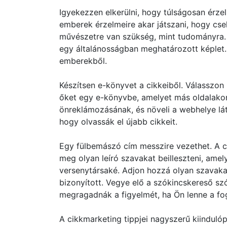
Igyekezzen elkerülni, hogy túlságosan érze
emberek érzelmeire akar játszani, hogy cse
művészetre van szükség, mint tudományra. 
egy általánosságban meghatározott képlet. 
emberekből.
Készítsen e-könyvet a cikkeiből. Válasszon 
őket egy e-könyvbe, amelyet más oldalakon
önreklámozásának, és növeli a webhelye lát
hogy olvassák el újabb cikkeit.
Egy fülbemászó cím messzire vezethet. A c
meg olyan leíró szavakat beilleszteni, amel
versenytársaké. Adjon hozzá olyan szavakat,
bizonyított. Vegye elő a szókincskereső szó
megragadnák a figyelmét, ha Ön lenne a fo
A cikkmarketing tippjei nagyszerű kiindulóp