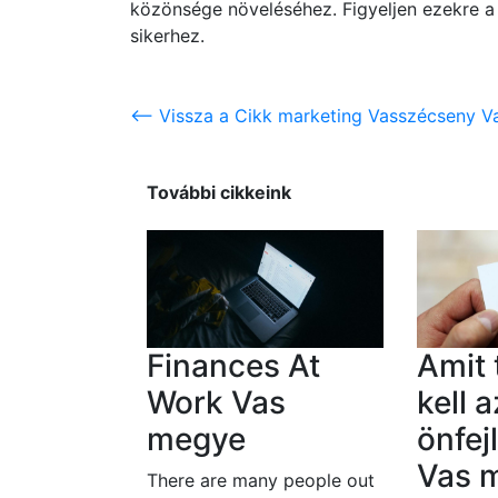
közönsége növeléséhez. Figyeljen ezekre a j
sikerhez.
<-- Vissza a Cikk marketing Vasszécseny V
További cikkeink
Finances At
Amit
Work Vas
kell a
megye
önfej
Vas 
There are many people out