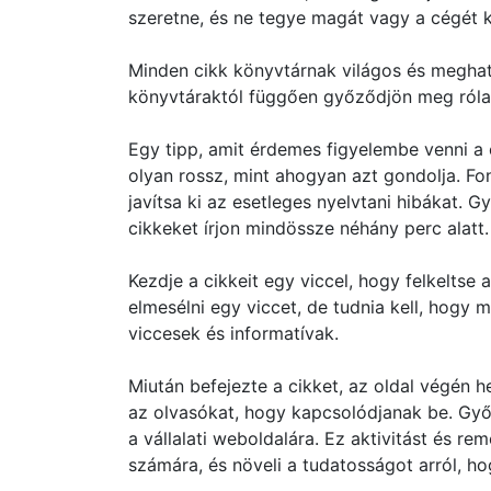
szeretne, és ne tegye magát vagy a cégét k
Minden cikk könyvtárnak világos és meghatá
könyvtáraktól függően győződjön meg róla, 
Egy tipp, amit érdemes figyelembe venni a
olyan rossz, mint ahogyan azt gondolja. Fo
javítsa ki az esetleges nyelvtani hibákat. G
cikkeket írjon mindössze néhány perc alatt.
Kezdje a cikkeit egy viccel, hogy felkeltse
elmesélni egy viccet, de tudnia kell, hogy 
viccesek és informatívak.
Miután befejezte a cikket, az oldal végén h
az olvasókat, hogy kapcsolódjanak be. Győ
a vállalati weboldalára. Ez aktivitást és r
számára, és növeli a tudatosságot arról, ho