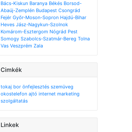
Bács-Kiskun
Baranya
Békés
Borsod-
Abaúj-Zemplén
Budapest
Csongrád
Fejér
Győr-Moson-Sopron
Hajdú-Bihar
Heves
Jász-Nagykun-Szolnok
Komárom-Esztergom
Nógrád
Pest
Somogy
Szabolcs-Szatmár-Bereg
Tolna
Vas
Veszprém
Zala
Cimkék
tokaj
bor
önfejlesztés
szemüveg
okostelefon
ajtó
internet
marketing
szolgáltatás
Linkek