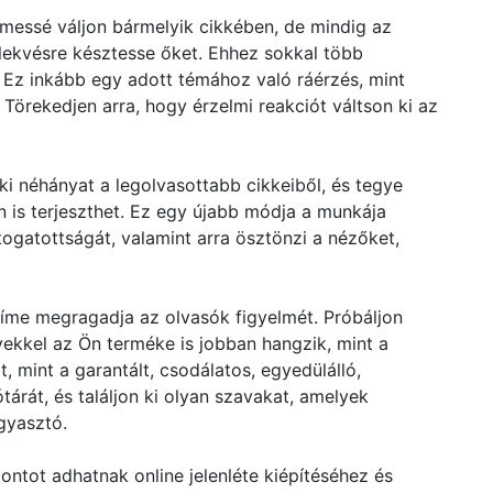
lmessé váljon bármelyik cikkében, de mindig az
lekvésre késztesse őket. Ehhez sokkal több
Ez inkább egy adott témához való ráérzés, mint
Törekedjen arra, hogy érzelmi reakciót váltson ki az
ki néhányat a legolvasottabb cikkeiből, és tegye
 is terjeszthet. Ez egy újabb módja a munkája
ogatottságát, valamint arra ösztönzi a nézőket,
íme megragadja az olvasók figyelmét. Próbáljon
yekkel az Ön terméke is jobban hangzik, mint a
 mint a garantált, csodálatos, egyedülálló,
tárát, és találjon ki olyan szavakat, amelyek
gyasztó.
ontot adhatnak online jelenléte kiépítéséhez és