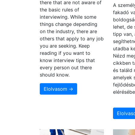
there that are not aware of
A személy
the basic rules of
fakadó va
interviewing. While some
boldogsá
things change depending
lehet, de
on the industry, there are
tipp van,
others that apply to any job
segíthetn
you are seeking. Keep
utadba ke
reading if you want to
Nézd meg
know interview tips that
cikkben t
every person out there
és találd
should know.
amelyek 
fejlődésb
Elolvasom →
elérésébe
Elolva