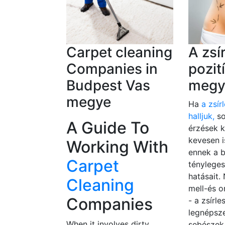
Carpet cleaning
A zsí
Companies in
pozit
Budpest Vas
megy
megye
Ha
a zsír
halljuk,
so
A Guide To
érzések k
kevesen 
Working With
ennek a 
Carpet
tényleges
hatásait.
Cleaning
mell-és o
Companies
- a zsírl
legnépsze
When it involves dirty
sebészek 