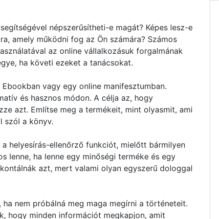
segítségével népszerűsítheti-e magát? Képes lesz-e
tára, amely működni fog az Ön számára? Számos
asználatával az online vállalkozásuk forgalmának
egye, ha követi ezeket a tanácsokat.
y Ebookban vagy egy online manifesztumban.
matív és hasznos módon. A célja az, hogy
ze azt. Említse meg a termékeit, mint olyasmit, ami
l szól a könyv.
a helyesírás-ellenőrző funkciót, mielőtt bármilyen
os lenne, ha lenne egy minőségi terméke és egy
ontálnák azt, mert valami olyan egyszerű dologgal
e, ha nem próbálná meg maga megírni a történeteit.
nek, hogy minden információt megkapjon, amit