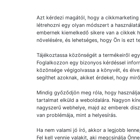
Azt kérdezi magától, hogy a cikkmarketing 
létrehozni egy olyan módszert a használa
embernek kiemelkedő sikere van a cikkek h
növelésére, és lehetséges, hogy Ön is ezt t
Tájékoztassa közönségét a termékeiről eg
Foglalkozzon egy bizonyos kérdéssel infor
közönsége végigolvassa a könyvét, és élvez
segíthet azoknak, akiket érdekel, hogy mirő
Mindig győződjön meg róla, hogy használja 
tartalmat elküld a weboldalára. Nagyon kín
nagyszerű webhelye, majd az emberek diszk
van problémája, mint a helyesírás.
Ha nem valami jó író, akkor a legjobb lenn
Fel kell vennie valakit, aki megcsinálja Ön