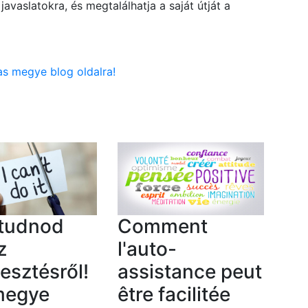
avaslatokra, és megtalálhatja a saját útját a
as megye blog oldalra!
 tudnod
Comment
z
l'auto-
lesztésről!
assistance peut
megye
être facilitée