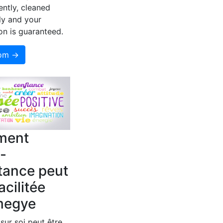
ently, cleaned
ly and your
ion is guaranteed.
som →
ment
o-
tance peut
acilitée
megye
 sur soi peut être