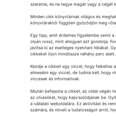
szeretne, és ne tegye magát vagy a cégét k
Minden cikk könyvtárnak világos és meghatá
könyvtáraktól függően győződjön meg róla, 
Egy tipp, amit érdemes figyelembe venni a
olyan rossz, mint ahogyan azt gondolja. Fo
javítsa ki az esetleges nyelvtani hibákat. G
cikkeket írjon mindössze néhány perc alatt.
Kezdje a cikkeit egy viccel, hogy felkeltse
elmesélni egy viccet, de tudnia kell, hogy 
viccesek és informatívak.
Miután befejezte a cikket, az oldal végén h
az olvasókat, hogy kapcsolódjanak be. Győ
a vállalati weboldalára. Ez aktivitást és r
számára, és növeli a tudatosságot arról, ho