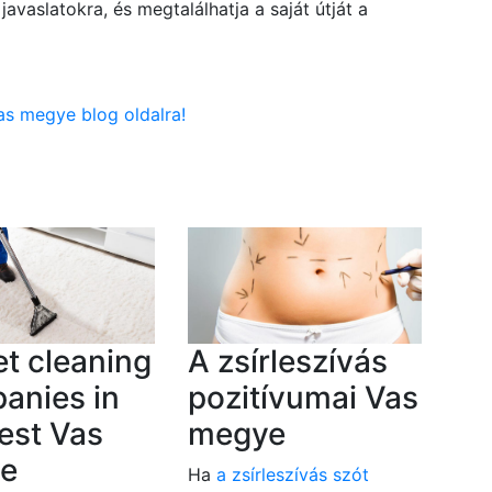
avaslatokra, és megtalálhatja a saját útját a
as megye blog oldalra!
t cleaning
A zsírleszívás
anies in
pozitívumai Vas
est Vas
megye
e
Ha
a zsírleszívás szót