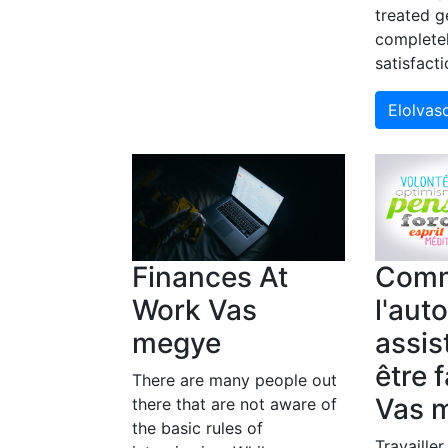
treated g
complete
satisfact
Elolva
Finances At
Com
Work Vas
l'aut
megye
assis
être f
There are many people out
Vas 
there that are not aware of
the basic rules of
Travailler