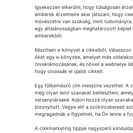
Igyekezzen elkerülni, hogy túlságosan érze
emberek érzelmeire akar játszani, hogy cse
művészetre van szükség, mint tudományra. 
egy általánosságban meghatározott képlet. 
emberekből.
Készítsen e-könyvet a cikkeiből. Válasszon 
őket egy e-könyvbe, amelyet más oldalakon
önreklámozásának, és növeli a webhelye lát
hogy olvassák el újabb cikkeit.
Egy fülbemászó cím messzire vezethet. A c
meg olyan leíró szavakat beilleszteni, amel
versenytársaké. Adjon hozzá olyan szavakat,
bizonyított. Vegye elő a szókincskereső szó
megragadnák a figyelmét, ha Ön lenne a fo
A cikkmarketing tippjei nagyszerű kiindulóp