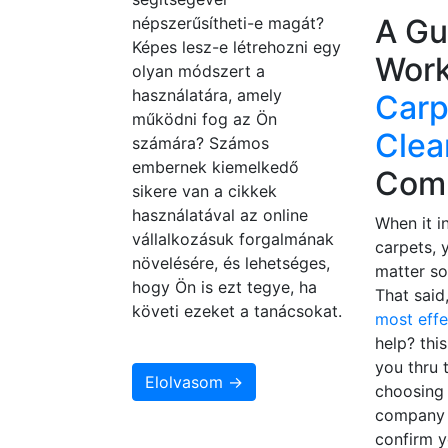
A Gu
népszerűsítheti-e magát?
Képes lesz-e létrehozni egy
Work
olyan módszert a
használatára, amely
Carp
működni fog az Ön
Clea
számára? Számos
embernek kiemelkedő
Com
sikere van a cikkek
használatával az online
When it i
vállalkozásuk forgalmának
carpets, 
növelésére, és lehetséges,
matter so
hogy Ön is ezt tegye, ha
That said
követi ezeket a tanácsokat.
most eff
help? this
you thru 
Elolvasom →
choosing 
company 
confirm y