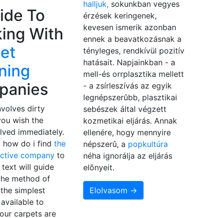
halljuk,
sokunkban vegyes
ide To
érzések keringenek,
kevesen ismerik azonban
ing With
ennek a beavatkozásnak a
et
tényleges, rendkívül pozitív
hatásait. Napjainkban - a
ning
mell-és orrplasztika mellett
panies
- a zsírleszívás az egyik
legnépszerûbb, plasztikai
nvolves dirty
sebészek által végzett
you wish the
kozmetikai eljárás. Annak
lved immediately.
ellenére, hogy mennyire
, how do i find
the
népszerû, a
popkultúra
ective company
to
néha ignorálja az eljárás
 text will guide
elõnyeit.
the method of
the simplest
Elolvasom →
available to
our carpets are