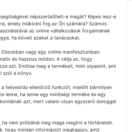
segítségével népszerűsítheti-e magát? Képes lesz-e
tára, amely működni fog az Ön számára? Számos
asználatával az online vállalkozásuk forgalmának
egye, ha követi ezeket a tanácsokat.
y Ebookban vagy egy online manifesztumban.
matív és hasznos módon. A célja az, hogy
ze azt. Említse meg a termékeit, mint olyasmit, ami
l szól a könyv.
a helyesírás-ellenőrző funkciót, mielőtt bármilyen
os lenne, ha lenne egy minőségi terméke és egy
ontálnák azt, mert valami olyan egyszerű dologgal
e, ha nem próbálná meg maga megírni a történeteit.
nek, hogy minden információt megkapjon, amit