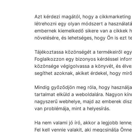
Azt kérdezi magától, hogy a cikkmarketing 
létrehozni egy olyan módszert a használa
embernek kiemelkedő sikere van a cikkek h
növelésére, és lehetséges, hogy Ön is ezt t
Tájékoztassa közönségét a termékeiről eg
Foglalkozzon egy bizonyos kérdéssel infor
közönsége végigolvassa a könyvét, és élvez
segíthet azoknak, akiket érdekel, hogy mirő
Mindig győződjön meg róla, hogy használja 
tartalmat elküld a weboldalára. Nagyon kín
nagyszerű webhelye, majd az emberek diszk
van problémája, mint a helyesírás.
Ha nem valami jó író, akkor a legjobb lenn
Fel kell vennie valakit, aki megcsinálja Ön