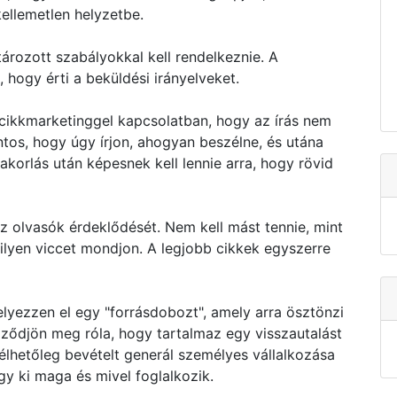
ellemetlen helyzetbe.
rozott szabályokkal kell rendelkeznie. A
hogy érti a beküldési irányelveket.
 cikkmarketinggel kapcsolatban, hogy az írás nem
ntos, hogy úgy írjon, ahogyan beszélne, és utána
yakorlás után képesnek kell lennie arra, hogy rövid
 az olvasók érdeklődését. Nem kell mást tennie, mint
milyen viccet mondjon. A legjobb cikkek egyszerre
elyezzen el egy "forrásdobozt", amely arra ösztönzi
ződjön meg róla, hogy tartalmaz egy visszautalást
emélhetőleg bevételt generál személyes vállalkozása
gy ki maga és mivel foglalkozik.