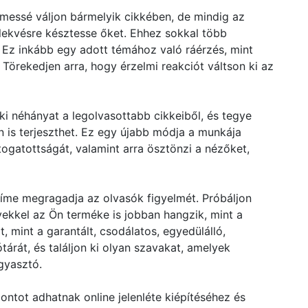
lmessé váljon bármelyik cikkében, de mindig az
lekvésre késztesse őket. Ehhez sokkal több
Ez inkább egy adott témához való ráérzés, mint
Törekedjen arra, hogy érzelmi reakciót váltson ki az
ki néhányat a legolvasottabb cikkeiből, és tegye
 is terjeszthet. Ez egy újabb módja a munkája
ogatottságát, valamint arra ösztönzi a nézőket,
íme megragadja az olvasók figyelmét. Próbáljon
yekkel az Ön terméke is jobban hangzik, mint a
 mint a garantált, csodálatos, egyedülálló,
tárát, és találjon ki olyan szavakat, amelyek
gyasztó.
ontot adhatnak online jelenléte kiépítéséhez és