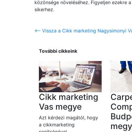
közönsége növeléséhez. Figyeljen ezekre a j
sikerhez.
<-- Vissza a Cikk marketing Nagysimonyi V
További cikkeink
Cikk marketing
Carpe
Vas megye
Comp
Budp
Azt kérdezi magától, hogy
megy
a cikkmarketing
segítségével