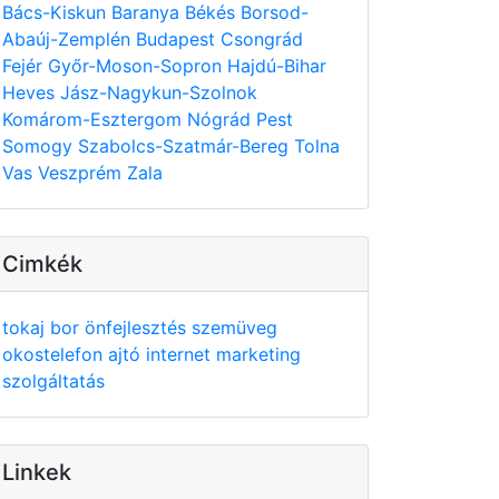
Bács-Kiskun
Baranya
Békés
Borsod-
Abaúj-Zemplén
Budapest
Csongrád
Fejér
Győr-Moson-Sopron
Hajdú-Bihar
Heves
Jász-Nagykun-Szolnok
Komárom-Esztergom
Nógrád
Pest
Somogy
Szabolcs-Szatmár-Bereg
Tolna
Vas
Veszprém
Zala
Cimkék
tokaj
bor
önfejlesztés
szemüveg
okostelefon
ajtó
internet
marketing
szolgáltatás
Linkek