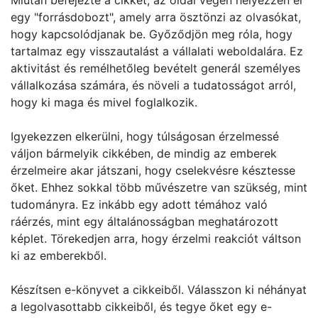
Miután befejezte a cikket, az oldal végén helyezzen el
egy "forrásdobozt", amely arra ösztönzi az olvasókat,
hogy kapcsolódjanak be. Győződjön meg róla, hogy
tartalmaz egy visszautalást a vállalati weboldalára. Ez
aktivitást és remélhetőleg bevételt generál személyes
vállalkozása számára, és növeli a tudatosságot arról,
hogy ki maga és mivel foglalkozik.
Igyekezzen elkerülni, hogy túlságosan érzelmessé
váljon bármelyik cikkében, de mindig az emberek
érzelmeire akar játszani, hogy cselekvésre késztesse
őket. Ehhez sokkal több művészetre van szükség, mint
tudományra. Ez inkább egy adott témához való
ráérzés, mint egy általánosságban meghatározott
képlet. Törekedjen arra, hogy érzelmi reakciót váltson
ki az emberekből.
Készítsen e-könyvet a cikkeiből. Válasszon ki néhányat
a legolvasottabb cikkeiből, és tegye őket egy e-