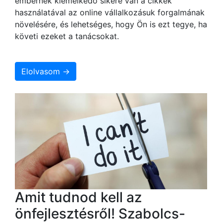
embernek kiemelkedő sikere van a cikkek
használatával az online vállalkozásuk forgalmának
növelésére, és lehetséges, hogy Ön is ezt tegye, ha
követi ezeket a tanácsokat.
Elolvasom →
Amit tudnod kell az
önfejlesztésről! Szabolcs-