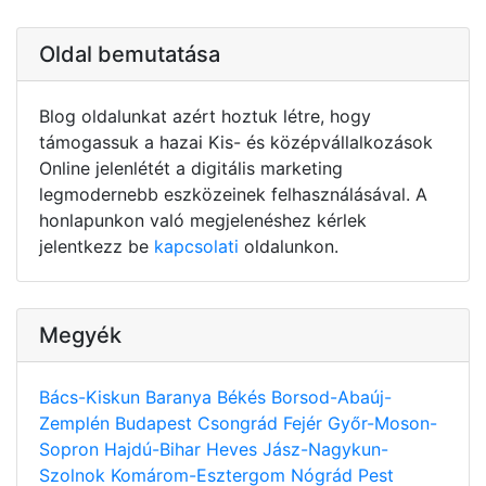
Oldal bemutatása
Blog oldalunkat azért hoztuk létre, hogy
támogassuk a hazai Kis- és középvállalkozások
Online jelenlétét a digitális marketing
legmodernebb eszközeinek felhasználásával. A
honlapunkon való megjelenéshez kérlek
jelentkezz be
kapcsolati
oldalunkon.
Megyék
Bács-Kiskun
Baranya
Békés
Borsod-Abaúj-
Zemplén
Budapest
Csongrád
Fejér
Győr-Moson-
Sopron
Hajdú-Bihar
Heves
Jász-Nagykun-
Szolnok
Komárom-Esztergom
Nógrád
Pest