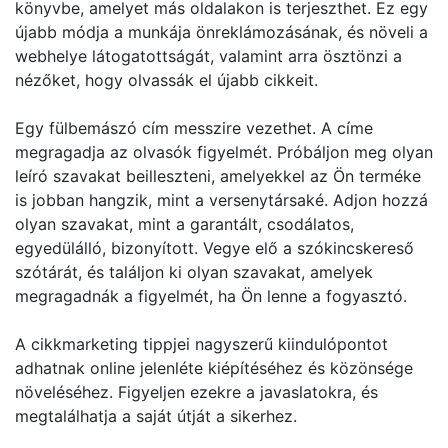
könyvbe, amelyet más oldalakon is terjeszthet. Ez egy
újabb módja a munkája önreklámozásának, és növeli a
webhelye látogatottságát, valamint arra ösztönzi a
nézőket, hogy olvassák el újabb cikkeit.
Egy fülbemászó cím messzire vezethet. A címe
megragadja az olvasók figyelmét. Próbáljon meg olyan
leíró szavakat beilleszteni, amelyekkel az Ön terméke
is jobban hangzik, mint a versenytársaké. Adjon hozzá
olyan szavakat, mint a garantált, csodálatos,
egyedülálló, bizonyított. Vegye elő a szókincskereső
szótárát, és találjon ki olyan szavakat, amelyek
megragadnák a figyelmét, ha Ön lenne a fogyasztó.
A cikkmarketing tippjei nagyszerű kiindulópontot
adhatnak online jelenléte kiépítéséhez és közönsége
növeléséhez. Figyeljen ezekre a javaslatokra, és
megtalálhatja a saját útját a sikerhez.