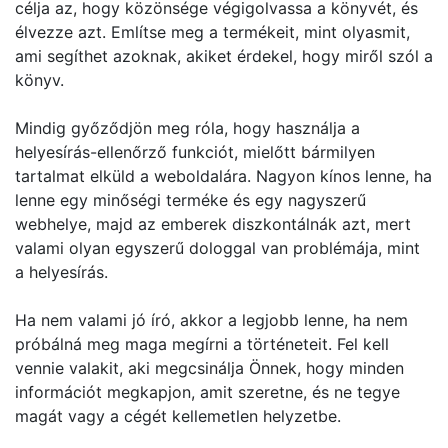
célja az, hogy közönsége végigolvassa a könyvét, és
élvezze azt. Említse meg a termékeit, mint olyasmit,
ami segíthet azoknak, akiket érdekel, hogy miről szól a
könyv.
Mindig győződjön meg róla, hogy használja a
helyesírás-ellenőrző funkciót, mielőtt bármilyen
tartalmat elküld a weboldalára. Nagyon kínos lenne, ha
lenne egy minőségi terméke és egy nagyszerű
webhelye, majd az emberek diszkontálnák azt, mert
valami olyan egyszerű dologgal van problémája, mint
a helyesírás.
Ha nem valami jó író, akkor a legjobb lenne, ha nem
próbálná meg maga megírni a történeteit. Fel kell
vennie valakit, aki megcsinálja Önnek, hogy minden
információt megkapjon, amit szeretne, és ne tegye
magát vagy a cégét kellemetlen helyzetbe.